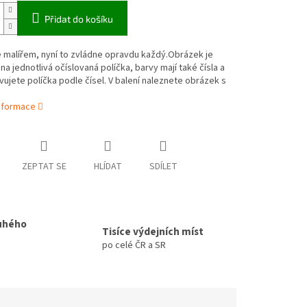
Přidat do košíku
 malířem, nyní to zvládne opravdu každý.Obrázek je
na jednotlivá očíslovaná políčka, barvy mají také čísla a
vujete políčka podle čísel. V balení naleznete obrázek s
informace
ZEPTAT SE
HLÍDAT
SDÍLET
uhého
Tisíce výdejních míst
po celé ČR a SR