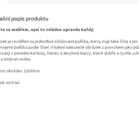
ailní popis produktu
te se malířem, nyní to zvládne opravdu každý.
ek je rozdělen na jednotlivá očíslovaná políčka, barvy mají také čísla a jen
rvujete políčka podle čísel. V balení naleznete obrázek s povrchem jako pl
sovaný v pevném kartonu, štetec a akrylové barvy, které dobře a rychle sch
t a omývat vodou.
kost obrázku: 22x30cm
é od 8 let.