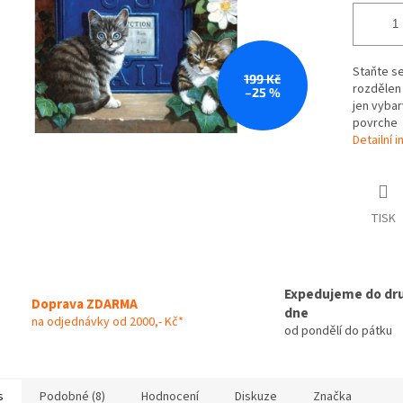
Staňte se
199 Kč
rozdělen 
–25 %
jen vybar
povrche
Detailní 
TISK
Expedujeme do dr
Doprava ZDARMA
dne
na odjednávky od 2000,- Kč*
od pondělí do pátku
s
Podobné (8)
Hodnocení
Diskuze
Značka