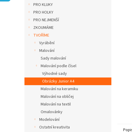
n
PRO KLUKY
e
PRO HOLKY
l
PRO NEJMENŠÍ
ZKOUMÁME
TVOŘÍME
Vyrábění
Malování
Sady malování
Malování podle čísel
Výhodné sady
Obrázky Junior A4
Malování na keramiku
Malování na obličej
Malování na textil
Omalovánky
Modelování
Ostatní kreativita
Popi