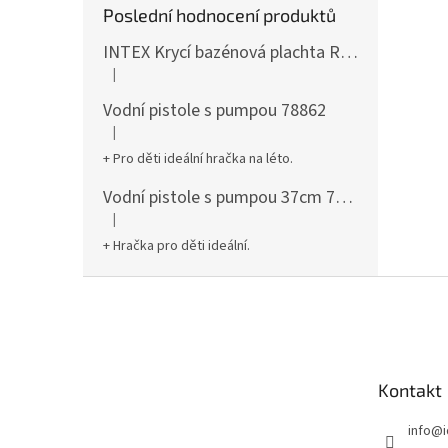
Poslední hodnocení produktů
INTEX Krycí bazénová plachta Round 305cm 28030
|
Hodnocení produktu je 5 z 5 hvězdiček.
Vodní pistole s pumpou 78862
|
Hodnocení produktu je 5 z 5 hvězdiček.
+ Pro děti ideální hračka na léto.
Vodní pistole s pumpou 37cm 78961
|
Hodnocení produktu je 5 z 5 hvězdiček.
+ Hračka pro děti ideální.
Z
á
p
a
t
Kontakt
í
info
@