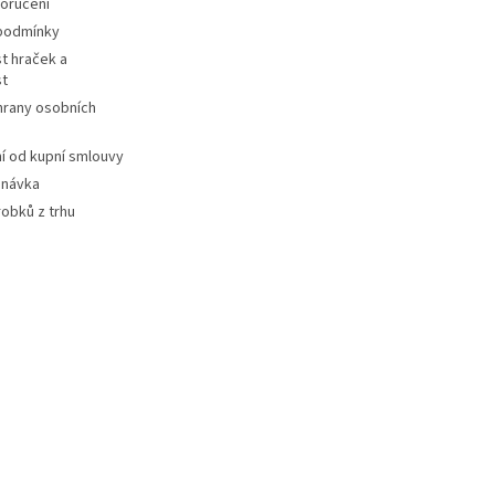
oručení
podmínky
t hraček a
st
hrany osobních
 od kupní smlouvy
dnávka
robků z trhu