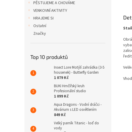
PĚSTUJEME A CHOVÁME
VENKOVNÍ AKTIVITY
Det
HRAJEME SI
Ostatní
Staň
Značky
Obráz
vyba
zali
ředi
Top 10 produktů
Veli
Insect Lore Motýlí zahrádka (3-5
housenek) - Butterfly Garden
1 079 Kč
Vhodn
BUKI Hrnčířský kruh
Profesionální studio
1 099 Kč
Aqua Dragons - Vodní dráčci -
Akvárium s LED osvětlením
849 Kč
Velký parník Titanic - loď do
vody