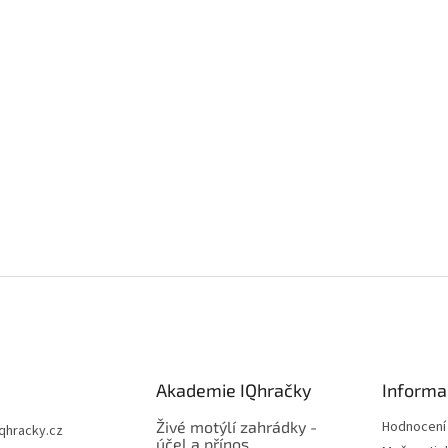
Akademie IQhračky
Informa
Živé motýlí zahrádky -
Hodnocení
iqhracky.cz
účel a přínos