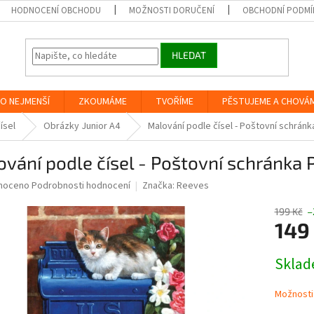
HODNOCENÍ OBCHODU
MOŽNOSTI DORUČENÍ
OBCHODNÍ PODMÍ
HLEDAT
O NEJMENŠÍ
ZKOUMÁME
TVOŘÍME
PĚSTUJEME A CHOVÁ
ísel
Obrázky Junior A4
Malování podle čísel - Poštovní schránk
vání podle čísel - Poštovní schránka 
né
noceno
Podrobnosti hodnocení
Značka:
Reeves
ní
u
199 Kč
–
149
Měrná
Skla
cena:
ek.
Možnosti