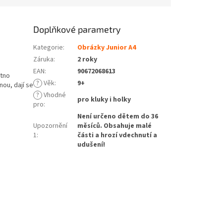
Doplňkové parametry
Kategorie
:
Obrázky Junior A4
Záruka
:
2 roky
EAN
:
90672068613
átno
?
Věk
:
9+
nou, dají se
?
Vhodné
pro kluky i holky
pro
:
Není určeno dětem do 36
Upozornění
měsíců. Obsahuje malé
1
:
části a hrozí vdechnutí a
udušení!