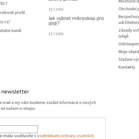
Možnosti d
7817
Obchodní 
15.7.2026
cebook profil
Bezpečnos
Jak vybrat mikroskop pro
ky.cz/
udržitelno
dítě?
Zásady oc
utube kanál
13.7.2026
údajů
Odstoupení
Moje obje
Stažení vý
Kontakty
 newsletter
 e-mail a my vám budeme zasílat informace o nových
 na našem e-shopu.
e-mailu souhlasíte s
podmínkami ochrany osobních