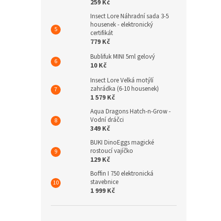
259 Kč
Insect Lore Náhradní sada 3-5
housenek - elektronický
certifikát
779 Kč
Bublifuk MINI 5ml gelový
10 Kč
Insect Lore Velká motýlí
zahrádka (6-10 housenek)
1 579 Kč
Aqua Dragons Hatch-n-Grow -
Vodní dráčci
349 Kč
BUKI DinoEggs magické
rostoucí vajíčko
129 Kč
Boffin I 750 elektronická
stavebnice
1 999 Kč