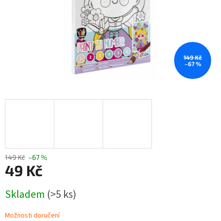
149 Kč
–67 %
149 Kč
–67 %
49 Kč
Měrná
Skladem
(>5 ks)
cena:
Možnosti doručení