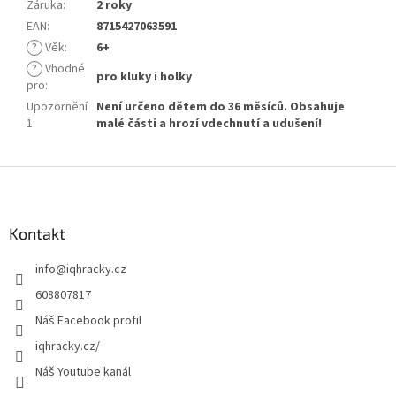
Záruka
:
2 roky
EAN
:
8715427063591
?
Věk
:
6+
?
Vhodné
pro kluky i holky
pro
:
Upozornění
Není určeno dětem do 36 měsíců. Obsahuje
1
:
malé části a hrozí vdechnutí a udušení!
Z
á
p
a
Kontakt
t
info
@
iqhracky.cz
í
608807817
Náš Facebook profil
iqhracky.cz/
Náš Youtube kanál