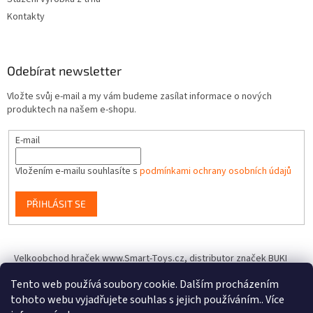
Kontakty
Odebírat newsletter
Vložte svůj e-mail a my vám budeme zasílat informace o nových
produktech na našem e-shopu.
E-mail
Vložením e-mailu souhlasíte s
podmínkami ochrany osobních údajů
PŘIHLÁSIT SE
Velkoobchod hraček www.Smart-Toys.cz, distributor značek BUKI
France, Brainstorm Toys, Insect Lore, World Alive, T.A.O.S. a dalších
Tento web používá soubory cookie. Dalším procházením
tohoto webu vyjadřujete souhlas s jejich používáním.. Více