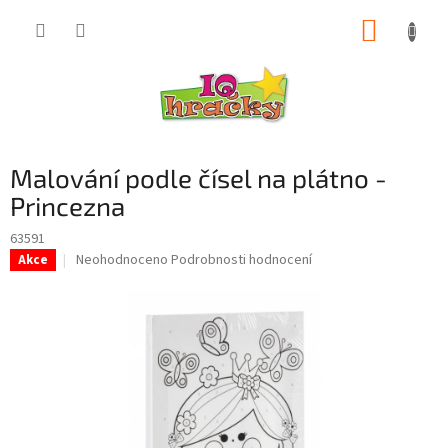
Přejít
NÁKUP
na
obsah
KOŠÍK
Malování podle čísel na plátno -
Princezna
63591
Průměrné
Neohodnoceno
Podrobnosti hodnocení
Akce
hodnocení
produktu
je
0,0
z
5
hvězdiček.