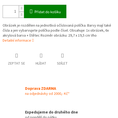
Přidat do košíku
Obrázek je rozdělen na jednotlivá očíslovaná políčka. Barvy mají také
čísla a jen vybarvujete políčka podle čísel. Obsahuje: 1x obrázek, 6x
akrylová barva + štětec Rozměr obrázku: 29,7 x 19,5 cm Vho
Detailní informace
ZEPTAT SE
HLÍDAT
SDÍLET
Doprava ZDARMA
na odjednávky od 2000,- Kč*
Expedujeme do druhého dne
od pondělí do pátku