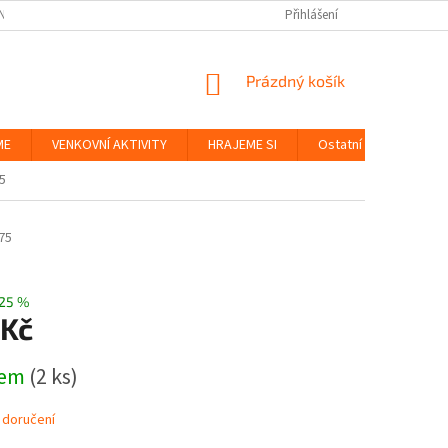
NKY
BEZPEČNOST HRAČEK A UDRŽITELNOST
Přihlášení
ZÁSADY OCHRANY OS
NÁKUPNÍ
Prázdný košík
KOŠÍK
ME
VENKOVNÍ AKTIVITY
HRAJEME SI
Ostatní
Značky
75
75
25 %
 Kč
dem
(2 ks)
 doručení