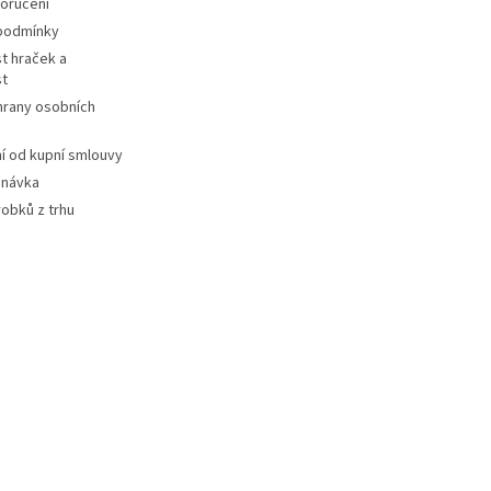
oručení
podmínky
t hraček a
st
hrany osobních
 od kupní smlouvy
dnávka
robků z trhu