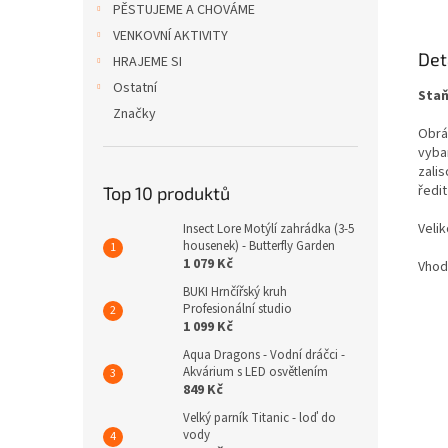
PĚSTUJEME A CHOVÁME
VENKOVNÍ AKTIVITY
Det
HRAJEME SI
Ostatní
Staň
Značky
Obráz
vyba
zali
ředi
Top 10 produktů
Veli
Insect Lore Motýlí zahrádka (3-5
housenek) - Butterfly Garden
1 079 Kč
Vhodn
BUKI Hrnčířský kruh
Profesionální studio
1 099 Kč
Aqua Dragons - Vodní dráčci -
Akvárium s LED osvětlením
849 Kč
Velký parník Titanic - loď do
vody