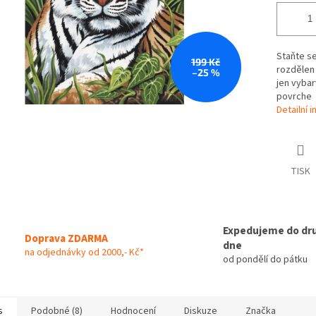
Staňte se
199 Kč
rozdělen 
–25 %
jen vybar
povrche
Detailní 
TISK
Expedujeme do dr
Doprava ZDARMA
dne
na odjednávky od 2000,- Kč*
od pondělí do pátku
s
Podobné (8)
Hodnocení
Diskuze
Značka