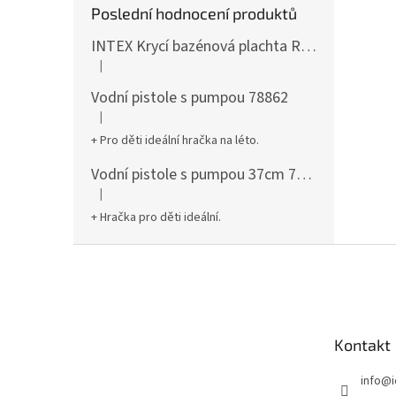
Poslední hodnocení produktů
INTEX Krycí bazénová plachta Round 305cm 28030
|
Hodnocení produktu je 5 z 5 hvězdiček.
Vodní pistole s pumpou 78862
|
Hodnocení produktu je 5 z 5 hvězdiček.
+ Pro děti ideální hračka na léto.
Vodní pistole s pumpou 37cm 78961
|
Hodnocení produktu je 5 z 5 hvězdiček.
+ Hračka pro děti ideální.
Z
á
p
a
t
Kontakt
í
info
@