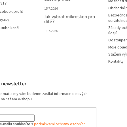
Možnosti d
7817
Obchodní 
15.7.2026
cebook profil
Bezpečnos
Jak vybrat mikroskop pro
ky.cz/
udržitelno
dítě?
Zásady oc
utube kanál
13.7.2026
údajů
Odstoupení
Moje obje
Stažení vý
Kontakty
 newsletter
 e-mail a my vám budeme zasílat informace o nových
 na našem e-shopu.
e-mailu souhlasíte s
podmínkami ochrany osobních