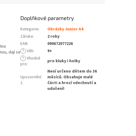
Doplňkové parametry
Kategorie
:
Obrázky Junior A4
Záruka
:
2 roky
EAN
:
090672077226
átno
?
Věk
:
9+
nou, dají se
?
Vhodné
pro kluky i holky
pro
:
Není určeno dětem do 36
Upozornění
měsíců. Obsahuje malé
1
:
části a hrozí vdechnutí a
udušení!