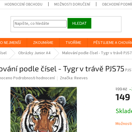
HODNOCENÍ OBCHODU
MOŽNOSTI DORUČENÍ
OBCHODNÍ PODMÍ
HLEDAT
O NEJMENŠÍ
ZKOUMÁME
TVOŘÍME
PĚSTUJEME A CHOVÁ
ísel
Obrázky Junior A4
Malování podle čísel - Tygr v trávě PJS
vání podle čísel - Tygr v trávě PJS75
PJS
né
noceno
Podrobnosti hodnocení
Značka:
Reeves
ní
u
199 Kč
–
149
Měrná
Skla
cena:
ek.
Možnosti