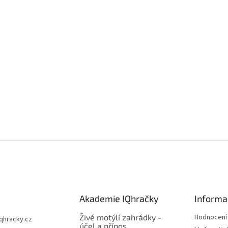
Akademie IQhračky
Informa
Živé motýlí zahrádky -
Hodnocení
iqhracky.cz
účel a přínos