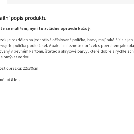
ailní popis produktu
te se malířem, nyní to zvládne opravdu každý.
ek je rozdělen na jednotlivá očíslovaná políčka, barvy mají také čísla a jen
rvujete políčka podle čísel. V balení naleznete obrázek s povrchem jako pl
sovaný v pevném kartonu, štetec a akrylové barvy, které dobře a rychle sch
t a omývat vodou.
kost obrázku: 22x30cm
é od 8 let.