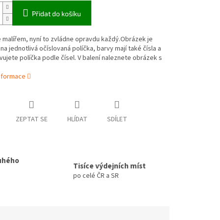
Přidat do košíku
 malířem, nyní to zvládne opravdu každý.Obrázek je
na jednotlivá očíslovaná políčka, barvy mají také čísla a
vujete políčka podle čísel. V balení naleznete obrázek s
informace
ZEPTAT SE
HLÍDAT
SDÍLET
uhého
Tisíce výdejních míst
po celé ČR a SR