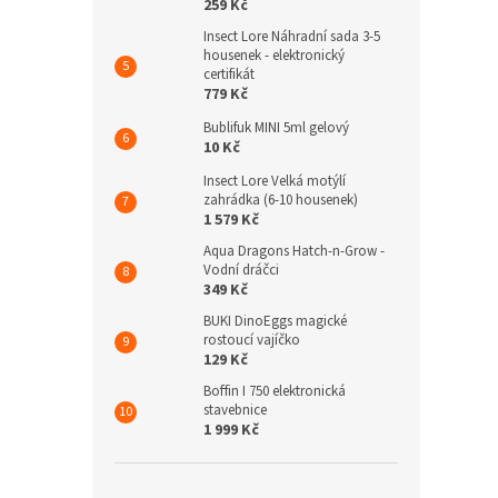
259 Kč
Insect Lore Náhradní sada 3-5
housenek - elektronický
certifikát
779 Kč
Bublifuk MINI 5ml gelový
10 Kč
Insect Lore Velká motýlí
zahrádka (6-10 housenek)
1 579 Kč
Aqua Dragons Hatch-n-Grow -
Vodní dráčci
349 Kč
BUKI DinoEggs magické
rostoucí vajíčko
129 Kč
Boffin I 750 elektronická
stavebnice
1 999 Kč