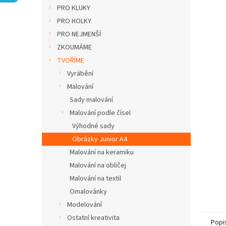
n
PRO KLUKY
e
PRO HOLKY
l
PRO NEJMENŠÍ
ZKOUMÁME
TVOŘÍME
Vyrábění
Malování
Sady malování
Malování podle čísel
Výhodné sady
Obrázky Junior A4
Malování na keramiku
Malování na obličej
Malování na textil
Omalovánky
Modelování
Ostatní kreativita
Popi