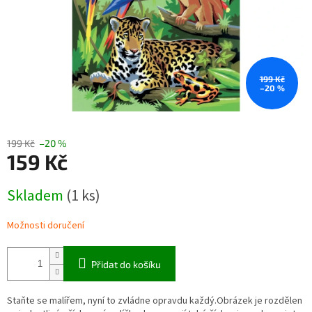
199 Kč
–20 %
199 Kč
–20 %
159 Kč
Měrná
Skladem
(1 ks)
cena:
Možnosti doručení
Přidat do košíku
Staňte se malířem, nyní to zvládne opravdu každý.Obrázek je rozdělen