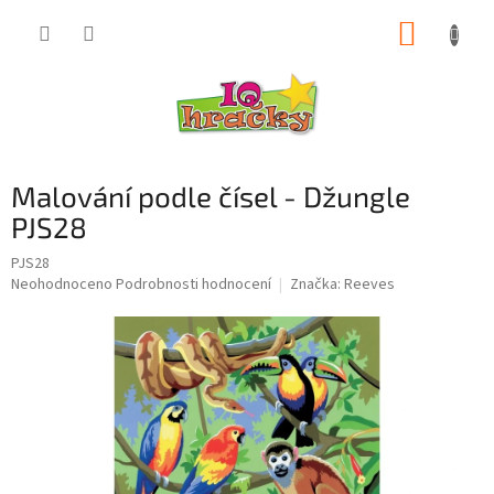
Přejít
NÁKUP
na
obsah
KOŠÍK
Malování podle čísel - Džungle
PJS28
PJS28
Průměrné
Neohodnoceno
Podrobnosti hodnocení
Značka:
Reeves
hodnocení
produktu
je
0,0
z
5
hvězdiček.