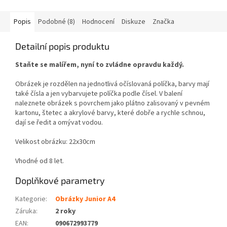
Popis
Podobné (8)
Hodnocení
Diskuze
Značka
Detailní popis produktu
Staňte se malířem, nyní to zvládne opravdu každý.
Obrázek je rozdělen na jednotlivá očíslovaná políčka, barvy mají
také čísla a jen vybarvujete políčka podle čísel. V balení
naleznete obrázek s povrchem jako plátno zalisovaný v pevném
kartonu, štetec a akrylové barvy, které dobře a rychle schnou,
dají se ředit a omývat vodou.
Velikost obrázku: 22x30cm
Vhodné od 8 let.
Doplňkové parametry
Kategorie
:
Obrázky Junior A4
Záruka
:
2 roky
EAN
:
090672993779