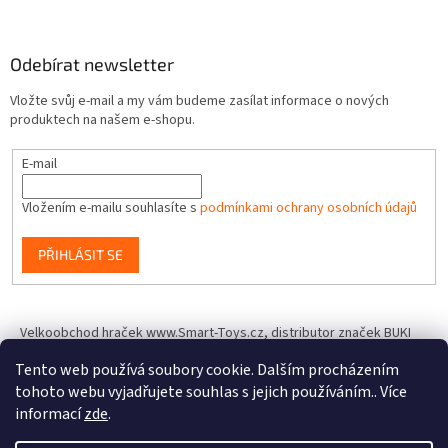
Odebírat newsletter
Vložte svůj e-mail a my vám budeme zasílat informace o nových
produktech na našem e-shopu.
E-mail
Vložením e-mailu souhlasíte s
podmínkami ochrany osobních údajů
PŘIHLÁSIT SE
Velkoobchod hraček www.Smart-Toys.cz, distributor značek BUKI
France, Brainstorm Toys, Insect Lore, World Alive, T.A.O.S. a dalších
Tento web používá soubory cookie. Dalším procházením
tohoto webu vyjadřujete souhlas s jejich používáním.. Více
informací
zde
.