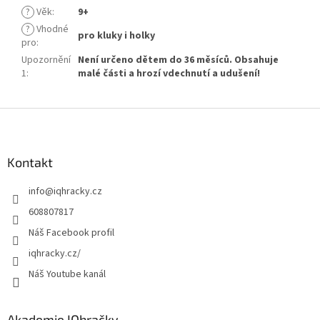
?
Věk
:
9+
?
Vhodné
pro kluky i holky
pro
:
Upozornění
Není určeno dětem do 36 měsíců. Obsahuje
1
:
malé části a hrozí vdechnutí a udušení!
Z
á
p
a
Kontakt
t
info
@
iqhracky.cz
í
608807817
Náš Facebook profil
iqhracky.cz/
Náš Youtube kanál
Akademie IQhračky