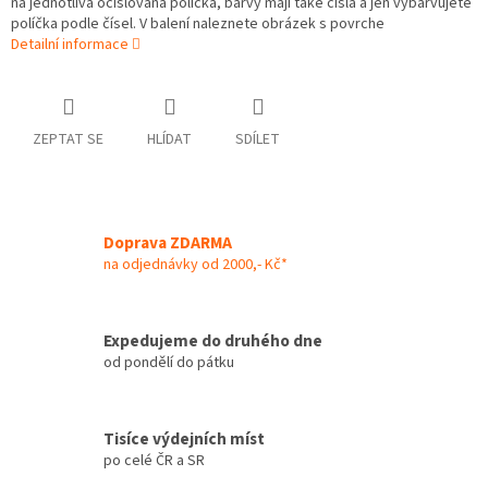
na jednotlivá očíslovaná políčka, barvy mají také čísla a jen vybarvujete
políčka podle čísel. V balení naleznete obrázek s povrche
Detailní informace
ZEPTAT SE
HLÍDAT
SDÍLET
Doprava ZDARMA
na odjednávky od 2000,- Kč*
Expedujeme do druhého dne
od pondělí do pátku
Tisíce výdejních míst
po celé ČR a SR