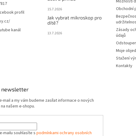
Možnosti d
7817
Obchodní 
15.7.2026
cebook profil
Bezpečnos
Jak vybrat mikroskop pro
ky.cz/
udržitelno
dítě?
Zásady oc
utube kanál
13.7.2026
údajů
Odstoupení
Moje obje
Stažení vý
Kontakty
 newsletter
 e-mail a my vám budeme zasílat informace o nových
 na našem e-shopu.
e-mailu souhlasíte s
podmínkami ochrany osobních