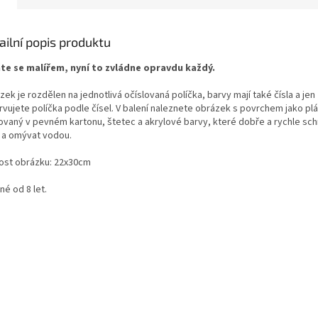
ailní popis produktu
te se malířem, nyní to zvládne opravdu každý.
ek je rozdělen na jednotlivá očíslovaná políčka, barvy mají také čísla a jen
rvujete políčka podle čísel. V balení naleznete obrázek s povrchem jako pl
sovaný v pevném kartonu, štetec a akrylové barvy, které dobře a rychle sch
t a omývat vodou.
kost obrázku: 22x30cm
é od 8 let.