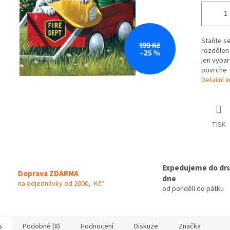
Staňte se
199 Kč
rozdělen 
–25 %
jen vybar
povrche
Detailní 
TISK
Expedujeme do dr
Doprava ZDARMA
dne
na odjednávky od 2000,- Kč*
od pondělí do pátku
s
Podobné (8)
Hodnocení
Diskuze
Značka