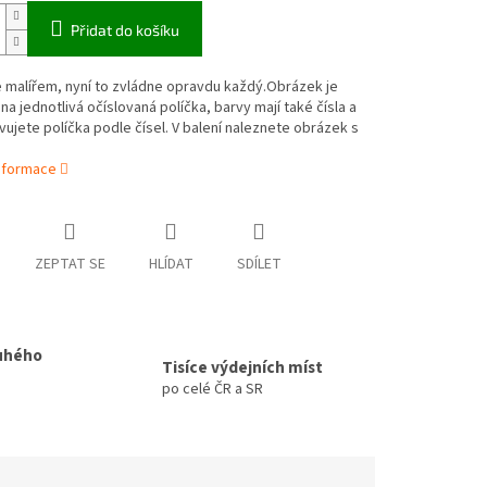
Přidat do košíku
 malířem, nyní to zvládne opravdu každý.Obrázek je
na jednotlivá očíslovaná políčka, barvy mají také čísla a
vujete políčka podle čísel. V balení naleznete obrázek s
informace
ZEPTAT SE
HLÍDAT
SDÍLET
uhého
Tisíce výdejních míst
po celé ČR a SR