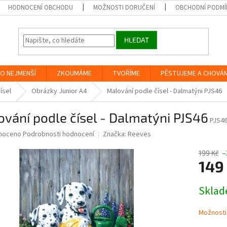
HODNOCENÍ OBCHODU
MOŽNOSTI DORUČENÍ
OBCHODNÍ PODMÍ
HLEDAT
O NEJMENŠÍ
ZKOUMÁME
TVOŘÍME
PĚSTUJEME A CHOVÁ
ísel
Obrázky Junior A4
Malování podle čísel - Dalmatýni PJS46
vání podle čísel - Dalmatýni PJS46
PJS4
né
noceno
Podrobnosti hodnocení
Značka:
Reeves
ní
u
199 Kč
–
149
Měrná
Skla
cena:
ek.
Možnosti