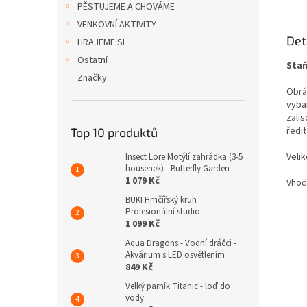
PĚSTUJEME A CHOVÁME
VENKOVNÍ AKTIVITY
Det
HRAJEME SI
Ostatní
Staň
Značky
Obráz
vyba
zali
ředi
Top 10 produktů
Veli
Insect Lore Motýlí zahrádka (3-5
housenek) - Butterfly Garden
1 079 Kč
Vhodn
BUKI Hrnčířský kruh
Profesionální studio
1 099 Kč
Aqua Dragons - Vodní dráčci -
Akvárium s LED osvětlením
849 Kč
Velký parník Titanic - loď do
vody