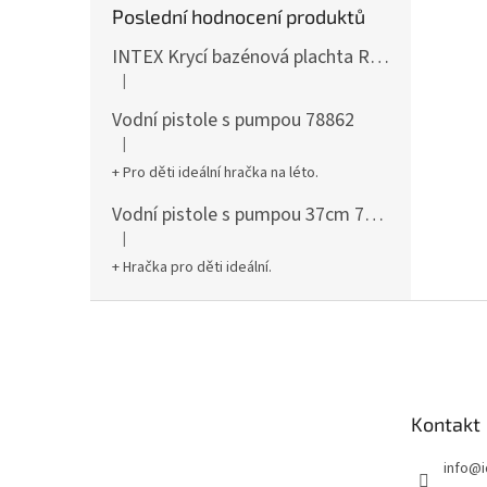
Poslední hodnocení produktů
INTEX Krycí bazénová plachta Round 305cm 28030
|
Hodnocení produktu je 5 z 5 hvězdiček.
Vodní pistole s pumpou 78862
|
Hodnocení produktu je 5 z 5 hvězdiček.
+ Pro děti ideální hračka na léto.
Vodní pistole s pumpou 37cm 78961
|
Hodnocení produktu je 5 z 5 hvězdiček.
+ Hračka pro děti ideální.
Z
á
p
a
t
Kontakt
í
info
@