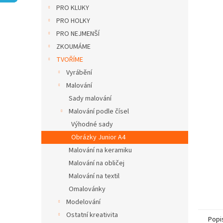
n
PRO KLUKY
e
PRO HOLKY
l
PRO NEJMENŠÍ
ZKOUMÁME
TVOŘÍME
Vyrábění
Malování
Sady malování
Malování podle čísel
Výhodné sady
Obrázky Junior A4
Malování na keramiku
Malování na obličej
Malování na textil
Omalovánky
Modelování
Ostatní kreativita
Popi