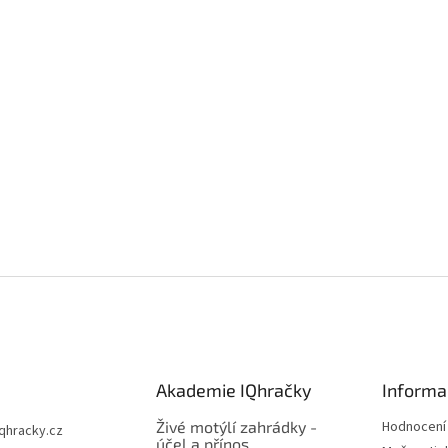
Akademie IQhračky
Informa
Živé motýlí zahrádky -
Hodnocení
iqhracky.cz
účel a přínos