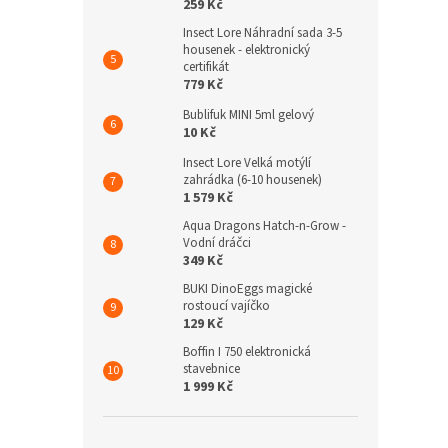
259 Kč
Insect Lore Náhradní sada 3-5
housenek - elektronický
certifikát
779 Kč
Bublifuk MINI 5ml gelový
10 Kč
Insect Lore Velká motýlí
zahrádka (6-10 housenek)
1 579 Kč
Aqua Dragons Hatch-n-Grow -
Vodní dráčci
349 Kč
BUKI DinoEggs magické
rostoucí vajíčko
129 Kč
Boffin I 750 elektronická
stavebnice
1 999 Kč