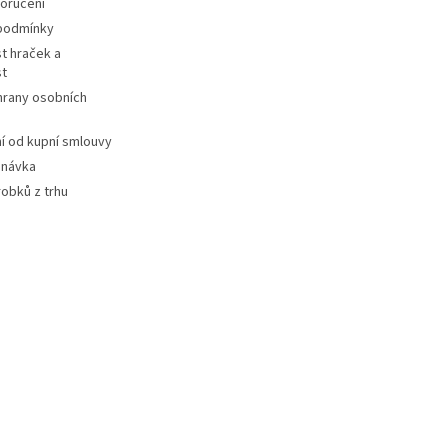
oručení
podmínky
t hraček a
st
hrany osobních
 od kupní smlouvy
dnávka
robků z trhu