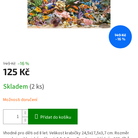
149 Kč
–16 %
149 Kč
–16 %
125 Kč
Měrná
Skladem
(2 ks)
cena:
Možnosti doručení
Přidat do košíku
Vhodné pro děti od 8 let. Velikost krabičky 24,5x17,5x3,7 cm. Rozměr