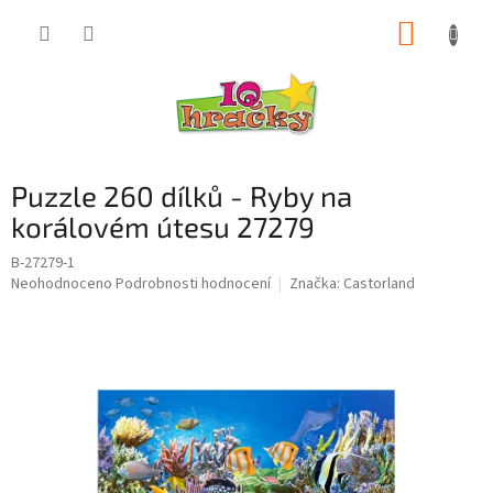
Přejít
NÁKUP
na
obsah
KOŠÍK
Puzzle 260 dílků - Ryby na
korálovém útesu 27279
B-27279-1
Průměrné
Neohodnoceno
Podrobnosti hodnocení
Značka:
Castorland
hodnocení
produktu
je
0,0
z
5
hvězdiček.