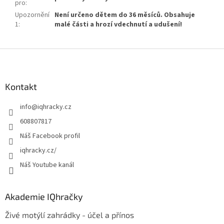
pro
:
Upozornění
Není určeno dětem do 36 měsíců. Obsahuje
1
:
malé části a hrozí vdechnutí a udušení!
Z
á
p
a
Kontakt
t
info
@
iqhracky.cz
í
608807817
Náš Facebook profil
iqhracky.cz/
Náš Youtube kanál
Akademie IQhračky
Živé motýlí zahrádky - účel a přínos