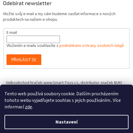
Odebírat newsletter
Vložte svůj e-mail a my vám budeme zasílat informace o nových
produktech na našem e-shopu.
E-mail
Vložením e-mailu souhlasíte s
podmínkami ochrany osobních údajů
PŘIHLÁSIT SE
Velkoobchod hraček www.Smart-Toys.cz, distributor značek BUKI
France, Brainstorm Toys, Insect Lore, World Alive, T.A.O.S. a dalších
Tento web používá soubory cookie. Dalším procházením
tohoto webu vyjadřujete souhlas s jejich používáním.. Více
informací
zde
.
Vytvořil Shoptet
Nastavení