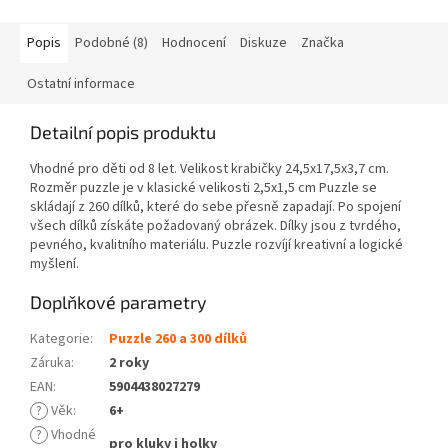
Popis
Podobné (8)
Hodnocení
Diskuze
Značka
Ostatní informace
Detailní popis produktu
Vhodné pro děti od 8 let. Velikost krabičky 24,5x17,5x3,7 cm.
Rozměr puzzle je v klasické velikosti 2,5x1,5 cm Puzzle se
skládají z 260 dílků, které do sebe přesně zapadají. Po spojení
všech dílků získáte požadovaný obrázek. Dílky jsou z tvrdého,
pevného, kvalitního materiálu. Puzzle rozvíjí kreativní a logické
myšlení.
Doplňkové parametry
Kategorie
:
Puzzle 260 a 300 dílků
Záruka
:
2 roky
EAN
:
5904438027279
?
Věk
:
6+
?
Vhodné
pro kluky i holky