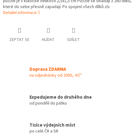
puzzle je v klasické velikosti 2,5x1,5 cm Puzzle se skládají z 260 dílků,
které do sebe přesně zapadají. Po spojení všech dílků zís
Detailní informace
ZEPTAT SE
HLÍDAT
SDÍLET
Doprava ZDARMA
na odjednávky od 2000,- Kč*
Expedujeme do druhého dne
od pondělí do pátku
Tisíce výdejních míst
po celé ČR a SR