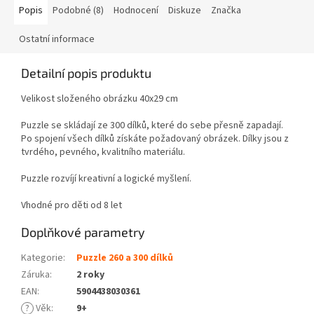
Popis
Podobné (8)
Hodnocení
Diskuze
Značka
Ostatní informace
Detailní popis produktu
Velikost složeného obrázku 40x29 cm
Puzzle se skládají ze 300 dílků, které do sebe přesně zapadají.
Po spojení všech dílků získáte požadovaný obrázek. Dílky jsou z
tvrdého, pevného, kvalitního materiálu.
Puzzle rozvíjí kreativní a logické myšlení.
Vhodné pro děti od 8 let
Doplňkové parametry
Kategorie
:
Puzzle 260 a 300 dílků
Záruka
:
2 roky
EAN
:
5904438030361
?
Věk
:
9+