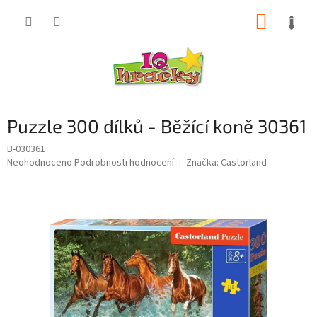
Přejít
NÁKUP
na
obsah
KOŠÍK
Puzzle 300 dílků - Běžící koně 30361
B-030361
Průměrné
Neohodnoceno
Podrobnosti hodnocení
Značka:
Castorland
hodnocení
produktu
je
0,0
z
5
hvězdiček.