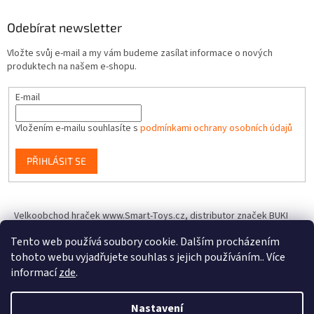
Odebírat newsletter
Vložte svůj e-mail a my vám budeme zasílat informace o nových
produktech na našem e-shopu.
E-mail
Vložením e-mailu souhlasíte s
podmínkami ochrany osobních údajů
PŘIHLÁSIT SE
Velkoobchod hraček www.Smart-Toys.cz, distributor značek BUKI
France, Brainstorm Toys, Insect Lore, World Alive, T.A.O.S. a dalších
Tento web používá soubory cookie. Dalším procházením
tohoto webu vyjadřujete souhlas s jejich používáním.. Více
informací
zde
.
Vytvořil Shoptet
Nastavení