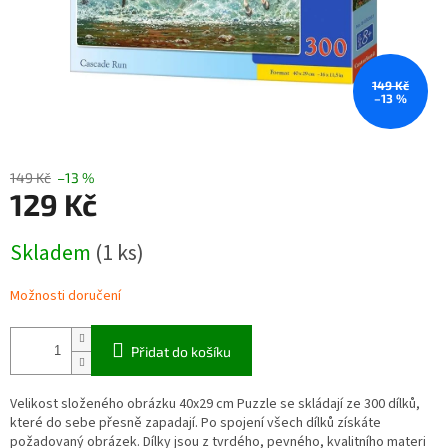
149 Kč
–13 %
149 Kč
–13 %
129 Kč
Měrná
Skladem
(1 ks)
cena:
Možnosti doručení
Přidat do košíku
Velikost složeného obrázku 40x29 cm Puzzle se skládají ze 300 dílků,
které do sebe přesně zapadají. Po spojení všech dílků získáte
požadovaný obrázek. Dílky jsou z tvrdého, pevného, kvalitního materi