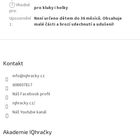
?
Vhodné
pro kluky i holky
pro
:
Upozornění
Není určeno dětem do 36 měsíců. Obsahuje
1
:
malé části a hrozí vdechnutí a udušení!
Z
á
p
a
Kontakt
t
info
@
iqhracky.cz
í
608807817
Náš Facebook profil
iqhracky.cz/
Náš Youtube kanál
Akademie IQhračky