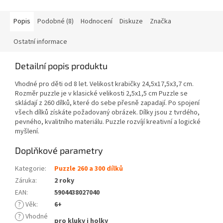
Popis
Podobné (8)
Hodnocení
Diskuze
Značka
Ostatní informace
Detailní popis produktu
Vhodné pro děti od 8 let. Velikost krabičky 24,5x17,5x3,7 cm.
Rozměr puzzle je v klasické velikosti 2,5x1,5 cm Puzzle se
skládají z 260 dílků, které do sebe přesně zapadají. Po spojení
všech dílků získáte požadovaný obrázek. Dílky jsou z tvrdého,
pevného, kvalitního materiálu. Puzzle rozvíjí kreativní a logické
myšlení.
Doplňkové parametry
Kategorie
:
Puzzle 260 a 300 dílků
Záruka
:
2 roky
EAN
:
5904438027040
?
Věk
:
6+
?
Vhodné
pro kluky i holky