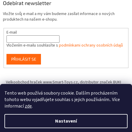
Odebírat newsletter
Vložte svůj e-mail a my vám budeme zasílat informace o nových
produktech na našem e-shopu.
E-mail
Vložením e-mailu souhlasíte s
podmínkami ochrany osobních údajů
PŘIHLÁSIT SE
Velkoobchod hraček www.Smart-Toys.cz, distributor značek BUKI
France, Brainstorm Toys, Insect Lore, World Alive, T.A.O.S. a dalších
Tento web používá soubory cookie. Dalším procházením
tohoto webu vyjadřujete souhlas s jejich používáním.. Více
informací
zde
.
Vytvořil Shoptet
Nastavení