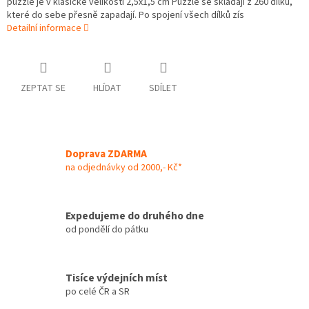
puzzle je v klasické velikosti 2,5x1,5 cm Puzzle se skládají z 260 dílků,
které do sebe přesně zapadají. Po spojení všech dílků zís
Detailní informace
ZEPTAT SE
HLÍDAT
SDÍLET
Doprava ZDARMA
na odjednávky od 2000,- Kč*
Expedujeme do druhého dne
od pondělí do pátku
Tisíce výdejních míst
po celé ČR a SR