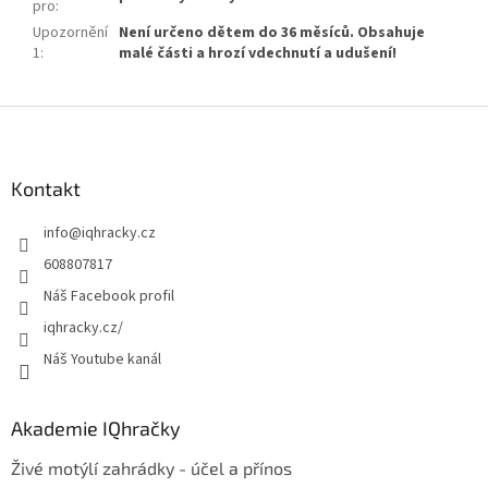
pro
:
Upozornění
Není určeno dětem do 36 měsíců. Obsahuje
1
:
malé části a hrozí vdechnutí a udušení!
Z
á
p
a
Kontakt
t
info
@
iqhracky.cz
í
608807817
Náš Facebook profil
iqhracky.cz/
Náš Youtube kanál
Akademie IQhračky
Živé motýlí zahrádky - účel a přínos