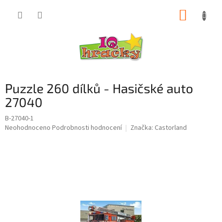
Přejít
NÁKUP
na
obsah
KOŠÍK
Puzzle 260 dílků - Hasičské auto
27040
B-27040-1
Průměrné
Neohodnoceno
Podrobnosti hodnocení
Značka:
Castorland
hodnocení
produktu
je
0,0
z
5
hvězdiček.