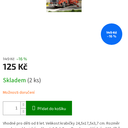
149 Kč
–16 %
149 Kč
–16 %
125 Kč
Měrná
Skladem
(2 ks)
cena:
Možnosti doručení
Přidat do košíku
Vhodné pro děti od 8 let. Velikost krabičky 24,5x17,5x3,7 cm. Rozměr