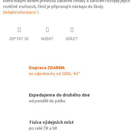
které malým dětem přinesou zábavné chvilky a zároveň rozvíjejí jejich
rozličné zručnosti, čímž je připravují k nástupu do školy.
Detailní informace
ZEPTAT SE
HLÍDAT
SDÍLET
Doprava ZDARMA
na odjednávky od 2000,- Kč*
Expedujeme do druhého dne
od pondělí do pátku
Tisíce výdejních míst
po celé ČR a SR