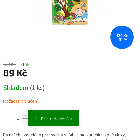
129 Kč
–31 %
129 Kč
–31 %
89 Kč
Měrná
Skladem
(1 ks)
cena:
Možnosti doručení
Přidat do košíku
Do našeho veselého pracovního sešitu jsme zařadili takové úkoly,