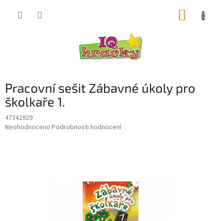
Přejít
NÁKUP
na
obsah
KOŠÍK
Pracovní sešit Zábavné úkoly pro
školkaře 1.
47342929
Průměrné
Neohodnoceno
Podrobnosti hodnocení
hodnocení
produktu
je
0,0
z
5
hvězdiček.