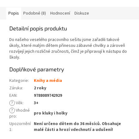
Popis
Podobné (8)
Hodnocení
Diskuze
Detailní popis produktu
Do našeho veselého pracovního sešitu jsme zařadili takové
úkoly, které malým dětem přinesou zábavné chvilky a zároveň
rozvíjejí jejich rozličné zručnosti, čímž je připravují k nástupu do
školy.
Doplňkové parametry
Kategorie
:
Knihy a média
Záruka
:
2 roky
EAN
:
9788089742929
?
Věk
:
3+
?
Vhodné
pro kluky i holky
pro
:
Upozornění
Není určeno dětem do 36 měsíců. Obsahuje
1
:
malé části a hrozí vdechnutí a udušení!