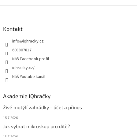
Z
á
p
a
Kontakt
t
info
@
iqhracky.cz
í
608807817
Náš Facebook profil
iqhracky.cz/
Náš Youtube kanál
Akademie IQhračky
Živé motýlí zahrádky - účel a přínos
15.7.2026
Jak vybrat mikroskop pro dítě?
13.7.2026