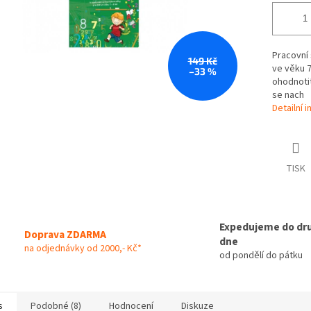
Pracovní 
149 Kč
ve věku 7
–33 %
ohodnotit
se nach
Detailní 
TISK
Expedujeme do dr
Doprava ZDARMA
dne
na odjednávky od 2000,- Kč*
od pondělí do pátku
s
Podobné (8)
Hodnocení
Diskuze