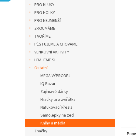
n
PRO KLUKY
e
PRO HOLKY
l
PRO NEJMENŠÍ
ZKOUMÁME
TVOŘÍME
PĚSTUJEME A CHOVÁME
VENKOVNÍ AKTIVITY
HRAJEME SI
Ostatní
MEGA VÝPRODEJ
IQ Bazar
Zajímavé dárky
Hračky pro zvířátka
Nafukovací křesla
Samolepky na zeď
Knihy a média
Značky
Popi