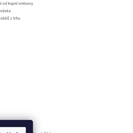
 od kupní smlouvy
dnávka
robků z trhu