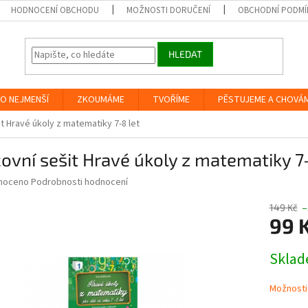
HODNOCENÍ OBCHODU
MOŽNOSTI DORUČENÍ
OBCHODNÍ PODMÍ
HLEDAT
O NEJMENŠÍ
ZKOUMÁME
TVOŘÍME
PĚSTUJEME A CHOVÁ
t Hravé úkoly z matematiky 7-8 let
ovní sešit Hravé úkoly z matematiky 7-
né
noceno
Podrobnosti hodnocení
ní
u
149 Kč
–
99 
Měrná
Skla
cena:
ek.
Možnosti