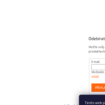
Odebírat
Vložte svůj
produktech
E-mail
Vložením 
údajů
PŘIHL
Tento web po