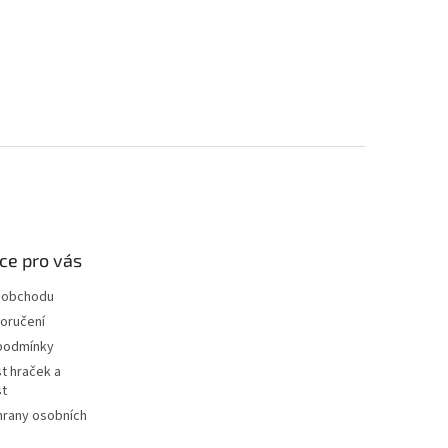
ce pro vás
 obchodu
oručení
podmínky
t hraček a
st
hrany osobních