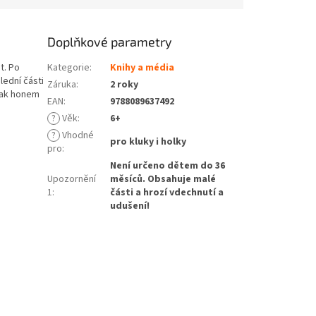
Doplňkové parametry
t. Po
Kategorie
:
Knihy a média
ední části
Záruka
:
2 roky
Tak honem
EAN
:
9788089637492
?
Věk
:
6+
?
Vhodné
pro kluky i holky
pro
:
Není určeno dětem do 36
Upozornění
měsíců. Obsahuje malé
1
:
části a hrozí vdechnutí a
udušení!