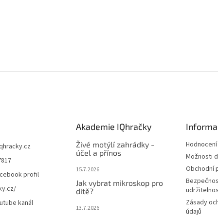
Akademie IQhračky
Informa
Živé motýlí zahrádky -
Hodnocení
iqhracky.cz
účel a přínos
Možnosti d
7817
Obchodní 
15.7.2026
cebook profil
Bezpečnos
Jak vybrat mikroskop pro
ky.cz/
udržitelno
dítě?
Zásady oc
utube kanál
13.7.2026
údajů