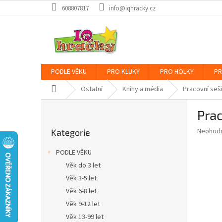
Přejít
608807817
info@iqhracky.cz
na
obsah
PODLE VĚKU
PRO KLUKY
PRO HOLKY
PR
Domů
Ostatní
Knihy a média
Pracovní seši
P
Prac
o
Přeskočit
s
Průměr
Neohod
Kategorie
kategorie
t
hodnoce
r
produkt
PODLE VĚKU
a
je
Věk do 3 let
0,0
n
z
Věk 3-5 let
n
5
í
Věk 6-8 let
hvězdič
p
Věk 9-12 let
a
Věk 13-99 let