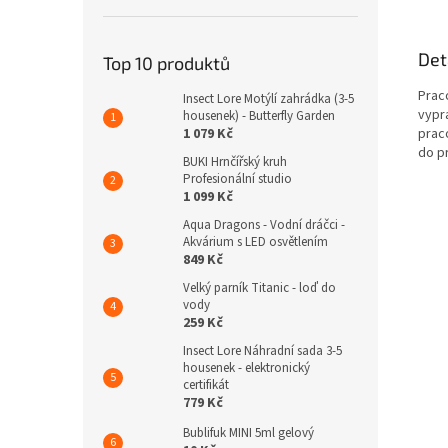
Det
Top 10 produktů
Praco
Insect Lore Motýlí zahrádka (3-5
vypr
housenek) - Butterfly Garden
1 079 Kč
prac
do p
BUKI Hrnčířský kruh
Profesionální studio
1 099 Kč
Aqua Dragons - Vodní dráčci -
Akvárium s LED osvětlením
849 Kč
Velký parník Titanic - loď do
vody
259 Kč
Insect Lore Náhradní sada 3-5
housenek - elektronický
certifikát
779 Kč
Bublifuk MINI 5ml gelový