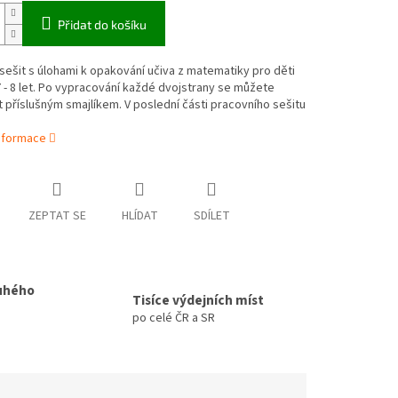
Přidat do košíku
sešit s úlohami k opakování učiva z matematiky pro děti
 - 8 let. Po vypracování každé dvojstrany se můžete
 příslušným smajlíkem. V poslední části pracovního sešitu
informace
ZEPTAT SE
HLÍDAT
SDÍLET
uhého
Tisíce výdejních míst
po celé ČR a SR