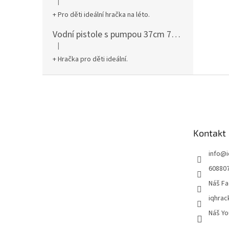
|
Hodnocení produktu je 5 z 5 hvězdiček.
+ Pro děti ideální hračka na léto.
Vodní pistole s pumpou 37cm 78961
|
Hodnocení produktu je 5 z 5 hvězdiček.
+ Hračka pro děti ideální.
Z
á
p
a
t
Kontakt
í
info
@
60880
Náš Fa
iqhrac
Náš Yo