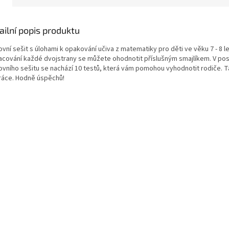
ailní popis produktu
vní sešit s úlohami k opakování učiva z matematiky pro děti ve věku 7 - 8 le
acování každé dvojstrany se můžete ohodnotit příslušným smajlíkem. V posl
ovního sešitu se nachází 10 testů, která vám pomohou vyhodnotit rodiče. 
ráce. Hodně úspěchů!