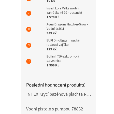
10 Kč
Insect Lore Velká motýlí
zahrádka (6-10 housenek)
1 579 Kč
Aqua Dragons Hatch-n-Grow -
Vodní dráčci
349 Kč
BUKI DinoEggs magické
rostoucí vajíčko
129 Kč
Boffin I 750 elektronická
stavebnice
1 999 Kč
Poslední hodnocení produktů
INTEX Krycí bazénová plachta Round 305cm 28030
|
Hodnocení produktu je 5 z 5 hvězdiček.
Vodní pistole s pumpou 78862