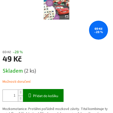
69 Kč
–28 %
69 Kč
–28 %
49 Kč
Měrná
Skladem
(2 ks)
cena:
Možnosti doručení
Přidat do košíku
Mozkomotanice. Protáhni pořádně mozkové závity. Titul kombinuje ty