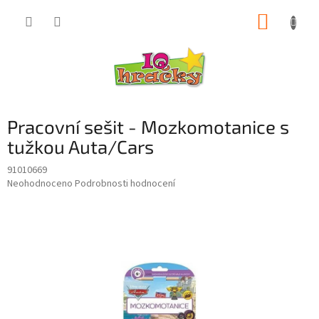
Přejít
NÁKUP
na
obsah
KOŠÍK
Pracovní sešit - Mozkomotanice s
tužkou Auta/Cars
91010669
Průměrné
Neohodnoceno
Podrobnosti hodnocení
hodnocení
produktu
je
0,0
z
5
hvězdiček.