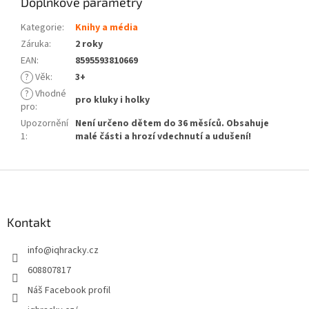
Doplňkové parametry
Kategorie
:
Knihy a média
Záruka
:
2 roky
EAN
:
8595593810669
?
Věk
:
3+
?
Vhodné
pro kluky i holky
pro
:
Upozornění
Není určeno dětem do 36 měsíců. Obsahuje
1
:
malé části a hrozí vdechnutí a udušení!
Z
á
p
a
Kontakt
t
info
@
iqhracky.cz
í
608807817
Náš Facebook profil