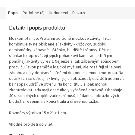
Popis
Podobné (8)
Hodnocení
Diskuze
Detailní popis produktu
Mozkomotanice. Protáhni pořádně mozkové závity. Titul
kombinuje ty nejoblíbenější aktivity - křížovky, sudoku,
osmisměrky, zábavné luštěnky, bludiště i rébusy. Děti na
stánkách doprovázejí jejich pohádkoví kamarádi, kteří jim
pomáhají aktivity vyřešit. Nejenže si tak zábavným způsobem
procvičují svou paměť a logické myšlení, ale rozšiřují si i slovní
zásobu a díky dopisování řešení dokonce i jemnou motoriku. Na
stránkách se střídají aktivity i jejich obtížnost, což děti neomrzí,
ba naopak udrží ve střehu. Na konci titulu si pak mohou
zkontrolovat, zda mají dané úkoly vyřešené správně. Obsahuje
40 stran plných doplňovaček, rébusů, hádanek i obrázkových
bludišť s řešením na konci titulu a dřevěnou tužku.
Rozměry výrobku 15 x 21 x 1 cm.
Vhodné pro děti od 3 let.