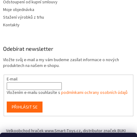
Odstoupení od kupní smlouvy
Moje objednávka
Stažení výrobků z trhu
Kontakty
Odebírat newsletter
Vložte svůj e-mail a my vám budeme zasílat informace o nových
produktech na našem e-shopu.
E-mail
Vložením e-mailu souhlasíte s
podmínkami ochrany osobních údajů
PŘIHLÁSIT SE
Velkoobchod hraček www.Smart-Toys.cz, distributor značek BUKI
France, Brainstorm Toys, Insect Lore, World Alive, T.A.O.S. a dalších