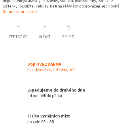
nejoblíbenější aktivity - křížovky, sudoku, osmisměrky, zábavné
luštěnky, bludiště i rébusy. Děti na stánkách doprovázejí jejich pohá
Detailní informace
ZEPTAT SE
HLÍDAT
SDÍLET
Doprava ZDARMA
na odjednávky od 2000,- Kč*
Expedujeme do druhého dne
od pondělí do pátku
Tisíce výdejních míst
po celé ČR a SR