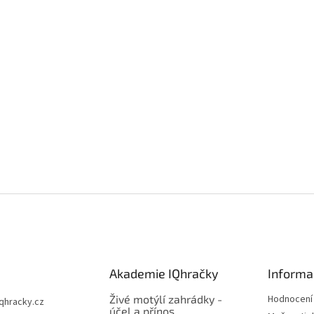
Akademie IQhračky
Informa
Živé motýlí zahrádky -
Hodnocení
iqhracky.cz
účel a přínos