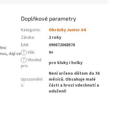
Doplňkové parametry
Kategorie
:
Obrázky Junior A4
Záruka
:
2 roky
EAN
:
090672068576
átno
?
Věk
:
9+
nou, dají se
?
Vhodné
pro kluky i holky
pro
:
Není určeno dětem do 36
Upozornění
měsíců. Obsahuje malé
1
:
části a hrozí vdechnutí a
udušení!