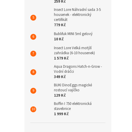
259 Kč
Insect Lore Náhradní sada 3-5
housenek - elektronický
certifikát
779 Kč
Bublifuk MINI 5ml gelový
10 Kč
Insect Lore Velká motýlí
zahrádka (6-10 housenek)
1 579 Kč
Aqua Dragons Hatch-n-Grow -
Vodní dráčci
349 Kč
BUKI DinoEggs magické
rostoucí vajíčko
129 Kč
Boffin I 750 elektronická
stavebnice
1 999 Kč