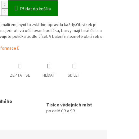
Přidat do košíku
 malířem, nyní to zvládne opravdu každý.Obrázek je
na jednotlivá očíslovaná políčka, barvy mají také čísla a
vujete políčka podle čísel. V balení naleznete obrázek s
informace
ZEPTAT SE
HLÍDAT
SDÍLET
uhého
Tisíce výdejních míst
po celé ČR a SR