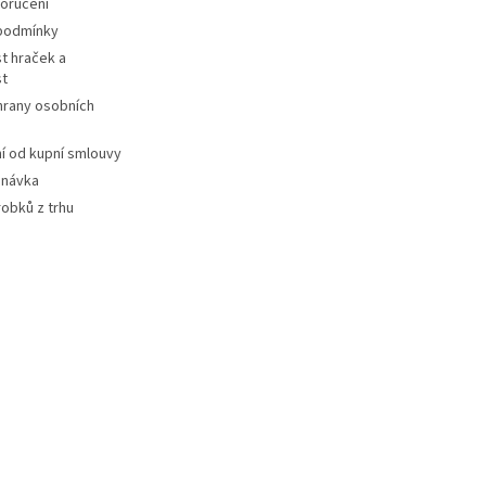
oručení
podmínky
t hraček a
st
hrany osobních
 od kupní smlouvy
dnávka
robků z trhu