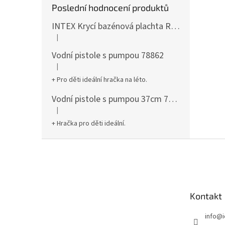
Poslední hodnocení produktů
INTEX Krycí bazénová plachta Round 305cm 28030
|
Hodnocení produktu je 5 z 5 hvězdiček.
Vodní pistole s pumpou 78862
|
Hodnocení produktu je 5 z 5 hvězdiček.
+ Pro děti ideální hračka na léto.
Vodní pistole s pumpou 37cm 78961
|
Hodnocení produktu je 5 z 5 hvězdiček.
+ Hračka pro děti ideální.
Z
á
p
a
t
Kontakt
í
info
@