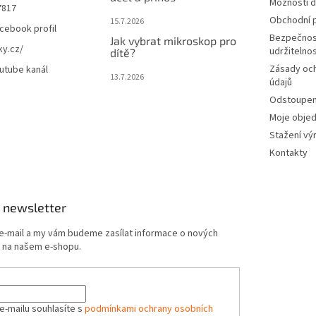
Možnosti d
7817
Obchodní 
15.7.2026
cebook profil
Bezpečnos
Jak vybrat mikroskop pro
ky.cz/
udržitelno
dítě?
Zásady oc
utube kanál
13.7.2026
údajů
Odstoupení
Moje obje
Stažení vý
Kontakty
 newsletter
 e-mail a my vám budeme zasílat informace o nových
 na našem e-shopu.
e-mailu souhlasíte s
podmínkami ochrany osobních