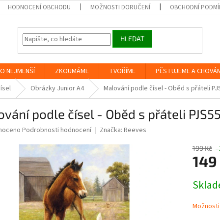
HODNOCENÍ OBCHODU
MOŽNOSTI DORUČENÍ
OBCHODNÍ PODMÍ
HLEDAT
O NEJMENŠÍ
ZKOUMÁME
TVOŘÍME
PĚSTUJEME A CHOVÁ
ísel
Obrázky Junior A4
Malování podle čísel - Oběd s přáteli P
vání podle čísel - Oběd s přáteli PJS5
né
noceno
Podrobnosti hodnocení
Značka:
Reeves
ní
u
199 Kč
–
149
Měrná
Skla
cena:
ek.
Možnosti