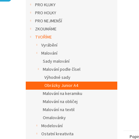
n
PRO KLUKY
e
PRO HOLKY
l
PRO NEJMENŠÍ
ZKOUMÁME
TVOŘÍME
Vyrábění
Malování
Sady malování
Malování podle čísel
Výhodné sady
Obrázky Junior A4
Malování na keramiku
Malování na obličej
Malování na textil
Omalovánky
Modelování
Ostatní kreativita
Popi