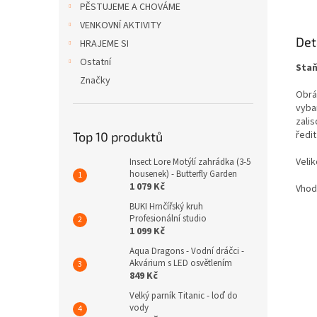
PĚSTUJEME A CHOVÁME
VENKOVNÍ AKTIVITY
Det
HRAJEME SI
Ostatní
Staň
Značky
Obráz
vyba
zali
ředi
Top 10 produktů
Veli
Insect Lore Motýlí zahrádka (3-5
housenek) - Butterfly Garden
1 079 Kč
Vhodn
BUKI Hrnčířský kruh
Profesionální studio
1 099 Kč
Aqua Dragons - Vodní dráčci -
Akvárium s LED osvětlením
849 Kč
Velký parník Titanic - loď do
vody