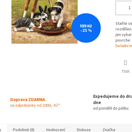
Staňte se
199 Kč
rozdělen 
–25 %
jen vybar
povrche
Detailní 
TISK
Expedujeme do dr
Doprava ZDARMA
dne
na odjednávky od 2000,- Kč*
od pondělí do pátku
s
Podobné (8)
Hodnocení
Diskuze
Značka