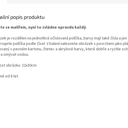
ailní popis produktu
te se malířem, nyní to zvládne opravdu každý.
ek je rozdělen na jednotlivá očíslovaná políčka, barvy mají také čísla a jen
rvujete políčka podle čísel. V balení naleznete obrázek s povrchem jako pl
sovaný v pevném kartonu, štetec a akrylové barvy, které dobře a rychle sch
t a omývat vodou.
kost obrázku: 22x30cm
é od 8 let.