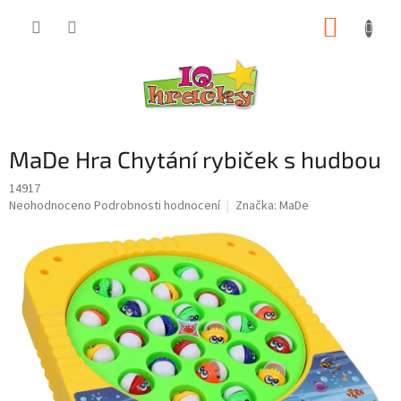
Přejít
NÁKUP
na
obsah
KOŠÍK
MaDe Hra Chytání rybiček s hudbou
14917
Průměrné
Neohodnoceno
Podrobnosti hodnocení
Značka:
MaDe
hodnocení
produktu
je
0,0
z
5
hvězdiček.