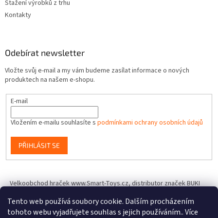
Stažení výrobků z trhu
Kontakty
Odebírat newsletter
Vložte svůj e-mail a my vám budeme zasílat informace o nových
produktech na našem e-shopu.
E-mail
Vložením e-mailu souhlasíte s
podmínkami ochrany osobních údajů
PŘIHLÁSIT SE
Velkoobchod hraček www.Smart-Toys.cz, distributor značek BUKI
France, Brainstorm Toys, Insect Lore, World Alive, T.A.O.S. a dalších
Tento web používá soubory cookie. Dalším procházením
tohoto webu vyjadřujete souhlas s jejich používáním.. Více