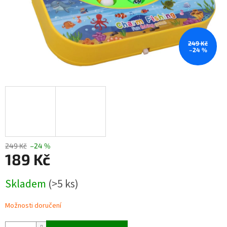
249 Kč
–24 %
249 Kč
–24 %
189 Kč
Měrná
Skladem
(>5 ks)
cena:
Možnosti doručení