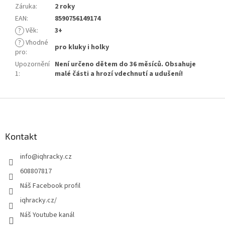
Záruka
:
2 roky
EAN
:
8590756149174
?
Věk
:
3+
?
Vhodné
pro kluky i holky
pro
:
Upozornění
Není určeno dětem do 36 měsíců. Obsahuje
1
:
malé části a hrozí vdechnutí a udušení!
Z
á
p
a
Kontakt
t
info
@
iqhracky.cz
í
608807817
Náš Facebook profil
iqhracky.cz/
Náš Youtube kanál