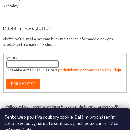
Kontakty
Odebírat newsletter
Vložte svůj e-mail a my vám budeme zasílat informace o nových
produktech na našem e-shopu.
E-mail
Vložením e-mailu souhlasíte s
podmínkami ochrany osobních údajů
PŘIHLÁSIT SE
Velkoobchod hraček www.Smart-Toys.cz, distributor značek BUKI
France, Brainstorm Toys, Insect Lore, World Alive, T.A.O.S. a dalších
Tento web používá soubory cookie. Dalším procházením
tohoto webu vyjadřujete souhlas s jejich používáním.. Více