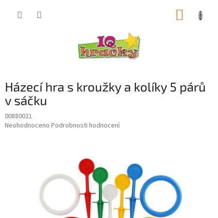
Přejít
NÁKUP
na
obsah
KOŠÍK
Házecí hra s kroužky a kolíky 5 párů
v sáčku
00880021
Průměrné
Neohodnoceno
Podrobnosti hodnocení
hodnocení
produktu
je
0,0
z
5
hvězdiček.