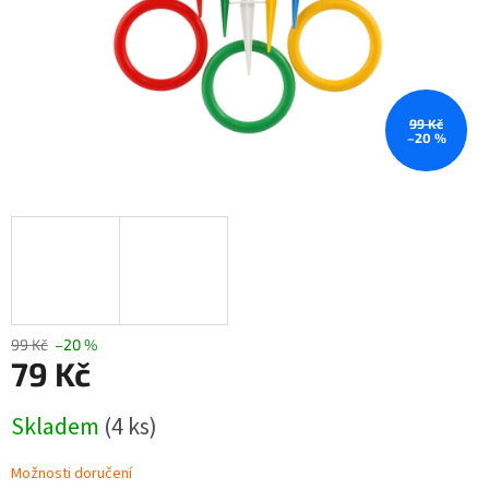
99 Kč
–20 %
99 Kč
–20 %
79 Kč
Měrná
Skladem
(4 ks)
cena:
Možnosti doručení