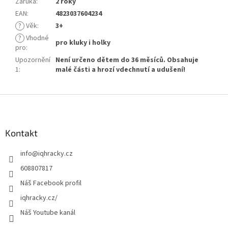
Záruka
:
2 roky
EAN
:
4823037604234
?
Věk
:
3+
?
Vhodné
pro kluky i holky
pro
:
Upozornění
Není určeno dětem do 36 měsíců. Obsahuje
1
:
malé části a hrozí vdechnutí a udušení!
Z
á
p
a
Kontakt
t
info
@
iqhracky.cz
í
608807817
Náš Facebook profil
iqhracky.cz/
Náš Youtube kanál