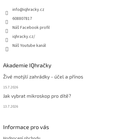
t
info
@
iqhracky.cz
í
608807817
Náš Facebook profil
iqhracky.cz/
Náš Youtube kanál
Akademie IQhračky
Živé motýlí zahrádky - účel a přínos
15.7.2026
Jak vybrat mikroskop pro dítě?
13.7.2026
Informace pro vás
Hodnocení obchodu