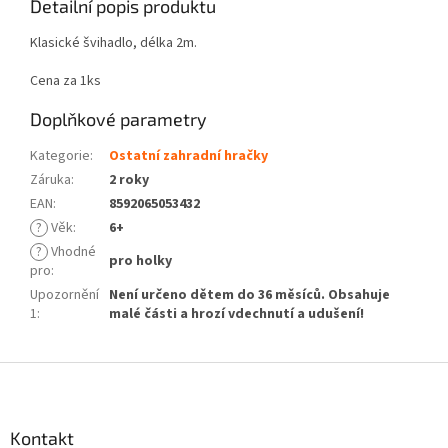
Detailní popis produktu
Klasické švihadlo, délka 2m.
Cena za 1ks
Doplňkové parametry
Kategorie
:
Ostatní zahradní hračky
Záruka
:
2 roky
EAN
:
8592065053432
?
Věk
:
6+
?
Vhodné
pro holky
pro
:
Upozornění
Není určeno dětem do 36 měsíců. Obsahuje
1
:
malé části a hrozí vdechnutí a udušení!
Z
á
p
a
Kontakt