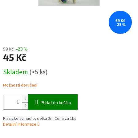
59 Kč
–23 %
59 Kč
–23 %
45 Kč
Měrná
Skladem
(>5 ks)
cena:
Možnosti doručení
Přidat do košíku
Klasické švihadlo, délka 2m.Cena za 1ks
Detailní informace