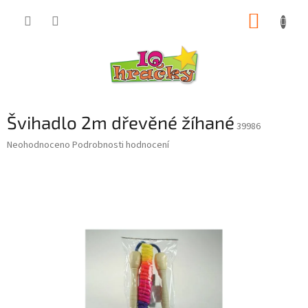
Přejít
NÁKUP
na
obsah
KOŠÍK
Švihadlo 2m dřevěné žíhané
39986
Průměrné
Neohodnoceno
Podrobnosti hodnocení
hodnocení
produktu
je
0,0
z
5
hvězdiček.