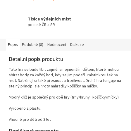
Tisíce výdejních míst
po celé ČR a SR
Popis
Podobné (8)
Hodnocení
Diskuze
Detailní popis produktu
Tato hra se bude líbit zejména nejmenším dětem, které mohou
sbírat body za každý hod, kdy se jim podaří umístit kroužek na
hrot. Natrénují si také přesnost a trpělivost. Druhá hra funguje na
stejný princip, ale hroty nahradily košíčky na míčky.
Modrý kříž je společný pro obě hry (trny/kruhy i košíčky/míčky)
Vyrobeno z plastu.
Vhodné pro děti od 3 let
Doplňkové parametry