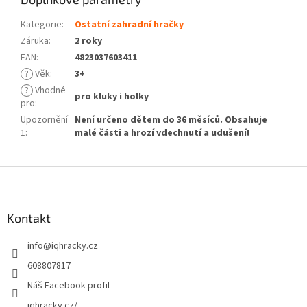
Kategorie
:
Ostatní zahradní hračky
Záruka
:
2 roky
EAN
:
4823037603411
?
Věk
:
3+
?
Vhodné
pro kluky i holky
pro
:
Upozornění
Není určeno dětem do 36 měsíců. Obsahuje
1
:
malé části a hrozí vdechnutí a udušení!
Z
á
p
a
Kontakt
t
info
@
iqhracky.cz
í
608807817
Náš Facebook profil
iqhracky.cz/