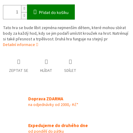
Přidat do košíku
Tato hra se bude líbit zejména nejmenším dětem, které mohou sbírat
body za každý hod, kdy se jim podaří umístit kroužek na hrot. Natrénují
si také přesnost a trpělivost. Druhá hra funguje na stejný pr
Detailní informace
ZEPTAT SE
HLÍDAT
SDÍLET
Doprava ZDARMA
na odjednávky od 2000,- Kč*
Expedujeme do druhého dne
od pondělí do pátku