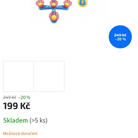
249 Kč
–20 %
249 Kč
–20 %
199 Kč
Měrná
Skladem
(>5 ks)
cena:
Možnosti doručení