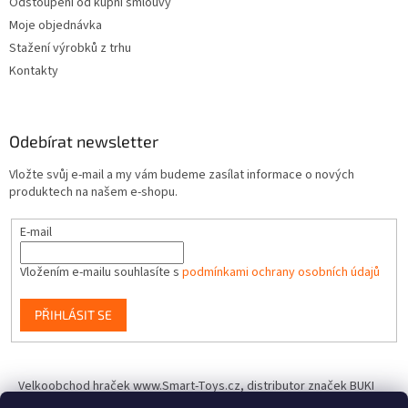
Odstoupení od kupní smlouvy
Moje objednávka
Stažení výrobků z trhu
Kontakty
Odebírat newsletter
Vložte svůj e-mail a my vám budeme zasílat informace o nových
produktech na našem e-shopu.
E-mail
Vložením e-mailu souhlasíte s
podmínkami ochrany osobních údajů
PŘIHLÁSIT SE
Velkoobchod hraček www.Smart-Toys.cz, distributor značek BUKI
France, Brainstorm Toys, Insect Lore, World Alive, T.A.O.S. a dalších