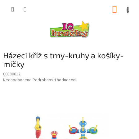
Přejít
NÁKUP
na
obsah
KOŠÍK
Házecí kříž s trny-kruhy a košíky-
míčky
00880012
Průměrné
Neohodnoceno
Podrobnosti hodnocení
hodnocení
produktu
je
0,0
z
5
hvězdiček.