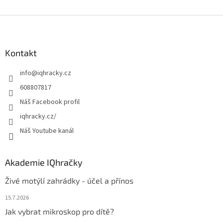
Z
á
p
a
Kontakt
t
info
@
iqhracky.cz
í
608807817
Náš Facebook profil
iqhracky.cz/
Náš Youtube kanál
Akademie IQhračky
Živé motýlí zahrádky - účel a přínos
15.7.2026
Jak vybrat mikroskop pro dítě?