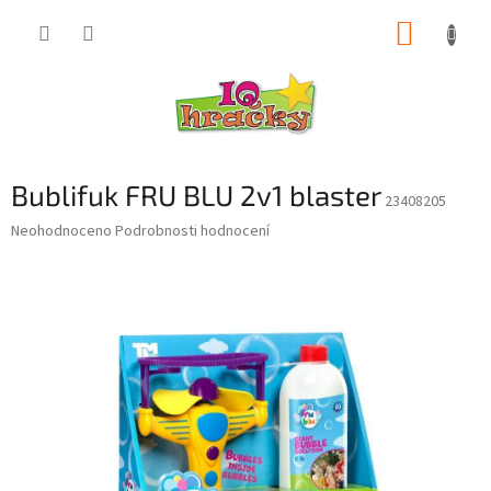
Přejít
NÁKUP
na
obsah
KOŠÍK
Bublifuk FRU BLU 2v1 blaster
23408205
Průměrné
Neohodnoceno
Podrobnosti hodnocení
hodnocení
produktu
je
0,0
z
5
hvězdiček.