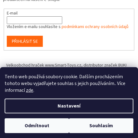
E-mail
Vložením e-mailu souhlasíte s
podmínkami ochrany osobních údajů
PŘIHLÁSIT SE
Velkoobchod hraček www.Smart-Toys.cz, distributor značek BUKI
France, Brainstorm Toys, Insect Lore, World Alive, T.A.O.S. a dalších
Tento web používá soubory cookie. Dalším procházením
tohoto webu vyjadřujete souhlas s jejich používáním.. Více
informací
zde
.
Vytvořil Shoptet
Nastavení
Copyright 2026
IQhracky.cz
. Všechna práva vyhrazena.
Upravit
Odmítnout
Souhlasím
nastavení cookies