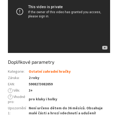
Doplňkové parametry
Kategorie
:
Ostatní zahradní hračky
Záruka
:
2 roky
EAN
:
5908273082059
?
Věk
:
3+
?
Vhodné
pro kluky i holky
pro
:
Upozornění
Není určeno dětem do 36 měsíců. Obsahuje
1
:
malé části a hrozí vdechnutí a udušení!