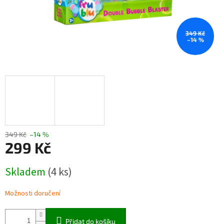
349 Kč
–14 %
349 Kč
–14 %
299 Kč
Měrná
Skladem
(4 ks)
cena:
Možnosti doručení
Přidat do košíku