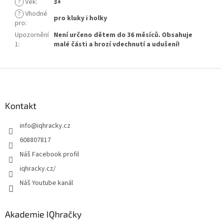
?
Věk
:
3+
?
Vhodné
pro kluky i holky
pro
:
Upozornění
Není určeno dětem do 36 měsíců. Obsahuje
1
:
malé části a hrozí vdechnutí a udušení!
Z
á
p
a
Kontakt
t
info
@
iqhracky.cz
í
608807817
Náš Facebook profil
iqhracky.cz/
Náš Youtube kanál
Akademie IQhračky