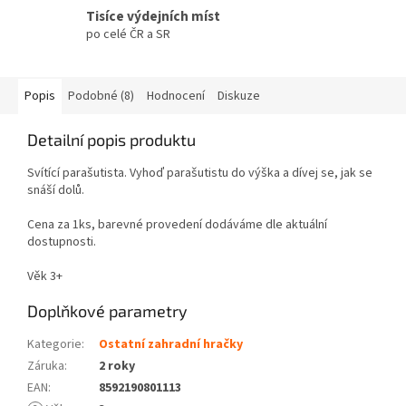
Tisíce výdejních míst
po celé ČR a SR
Popis
Podobné (8)
Hodnocení
Diskuze
Detailní popis produktu
Svítící parašutista. Vyhoď parašutistu do výška a dívej se, jak se
snáší dolů.
Cena za 1ks, barevné provedení dodáváme dle aktuální
dostupnosti.
Věk 3+
Doplňkové parametry
Kategorie
:
Ostatní zahradní hračky
Záruka
:
2 roky
EAN
:
8592190801113