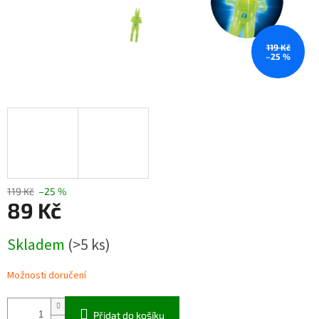
119 Kč
–25 %
119 Kč
–25 %
89 Kč
Měrná
Skladem
(>5 ks)
cena:
Možnosti doručení
Přidat do košíku