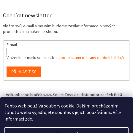
Odebírat newsletter
Vložte svůj e-mail a my vám budeme zasílat informace o nových
produktech na našem e-shopu.
E-mail
Vložením e-mailu souhlasíte s
podmínkami ochrany osobních údajů
PŘIHLÁSIT SE
Velkoobchod hraček www.Smart-Toys.cz, distributor značek BUKI
France, Brainstorm Toys, Insect Lore, World Alive, T.A.O.S. a dalších
Tento web používá soubory cookie. Dalším procházením
tohoto webu vyjadřujete souhlas s jejich používáním.. Více
informací
zde
.
Vytvořil Shoptet