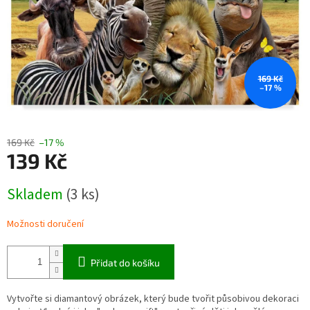
169 Kč
–17 %
169 Kč
–17 %
139 Kč
Měrná
Skladem
(3 ks)
cena:
Možnosti doručení
Přidat do košíku
Vytvořte si diamantový obrázek, který bude tvořit působivou dekoraci