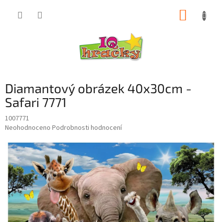
Přejít
NÁKUP
na
obsah
KOŠÍK
Diamantový obrázek 40x30cm -
Safari 7771
1007771
Průměrné
Neohodnoceno
Podrobnosti hodnocení
hodnocení
produktu
je
0,0
z
5
hvězdiček.