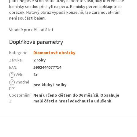
patří. Nejprve si do hrotu tužky naberete vosk,díky kterému se
kamínky snadno přichytí na pero. Kamínky perem aplikujete na
obrázek. Hotový obraz vypadá kouzelně, lze zarámovat- rám
není součástí balení.
Vhodné pro děti od 8 let
Doplňkové parametry
Kategorie
:
Diamantové obrázky
Záruka
:
2 roky
EAN
:
5902444077714
?
Věk
:
6+
?
Vhodné
pro kluky i holky
pro
:
Upozornění
Není určeno dětem do 36 měsíců. Obsahuje
1
:
malé části a hrozí vdechnutí a udušení!
Z
á
p