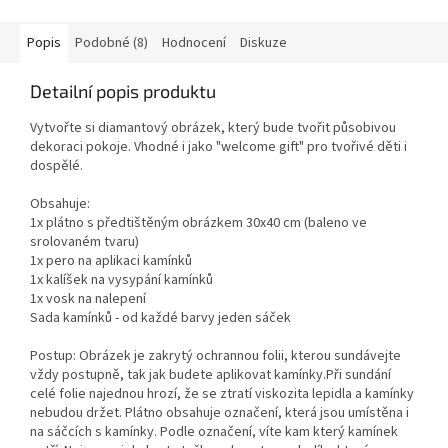
Popis
Podobné (8)
Hodnocení
Diskuze
Detailní popis produktu
Vytvořte si diamantový obrázek, který bude tvořit působivou
dekoraci pokoje. Vhodné i jako "welcome gift" pro tvořivé děti i
dospělé.
Obsahuje:
1x plátno s předtištěným obrázkem 30x40 cm (baleno ve
srolovaném tvaru)
1x pero na aplikaci kamínků
1x kalíšek na vysypání kamínků
1x vosk na nalepení
Sada kamínků - od každé barvy jeden sáček
Postup: Obrázek je zakrytý ochrannou folii, kterou sundávejte
vždy postupně, tak jak budete aplikovat kamínky.Při sundání
celé folie najednou hrozí, že se ztratí viskozita lepidla a kamínky
nebudou držet. Plátno obsahuje označení, která jsou umístěna i
na sáčcích s kamínky. Podle označení, víte kam který kamínek