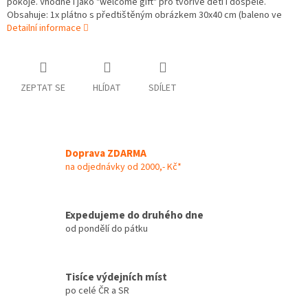
pokoje. Vhodné i jako "welcome gift" pro tvořivé děti i dospělé.
Obsahuje: 1x plátno s předtištěným obrázkem 30x40 cm (baleno ve
Detailní informace
ZEPTAT SE
HLÍDAT
SDÍLET
Doprava ZDARMA
na odjednávky od 2000,- Kč*
Expedujeme do druhého dne
od pondělí do pátku
Tisíce výdejních míst
po celé ČR a SR