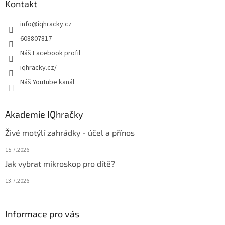
a
Kontakt
t
info
@
iqhracky.cz
í
608807817
Náš Facebook profil
iqhracky.cz/
Náš Youtube kanál
Akademie IQhračky
Živé motýlí zahrádky - účel a přínos
15.7.2026
Jak vybrat mikroskop pro dítě?
13.7.2026
Informace pro vás