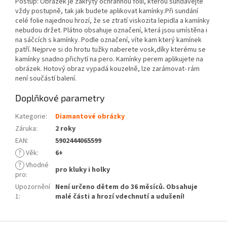
Postup: Obrázek je zakrytý ochrannou folii, kterou sundávejte
vždy postupně, tak jak budete aplikovat kamínky.Při sundání
celé folie najednou hrozí, že se ztratí viskozita lepidla a kamínky
nebudou držet. Plátno obsahuje označení, která jsou umístěna i
na sáčcích s kamínky. Podle označení, víte kam který kamínek
patří. Nejprve si do hrotu tužky naberete vosk,díky kterému se
kamínky snadno přichytí na pero. Kamínky perem aplikujete na
obrázek. Hotový obraz vypadá kouzelně, lze zarámovat- rám
není součástí balení.
Doplňkové parametry
Kategorie
:
Diamantové obrázky
Záruka
:
2 roky
EAN
:
5902444065599
?
Věk
:
6+
?
Vhodné
pro kluky i holky
pro
:
Upozornění
Není určeno dětem do 36 měsíců. Obsahuje
1
:
malé části a hrozí vdechnutí a udušení!
Z