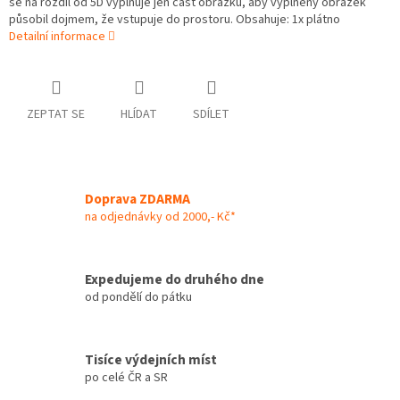
se na rozdíl od 5D vyplňuje jen část obrázku, aby vyplněný obrázek
působil dojmem, že vstupuje do prostoru. Obsahuje: 1x plátno
Detailní informace
ZEPTAT SE
HLÍDAT
SDÍLET
Doprava ZDARMA
na odjednávky od 2000,- Kč*
Expedujeme do druhého dne
od pondělí do pátku
Tisíce výdejních míst
po celé ČR a SR