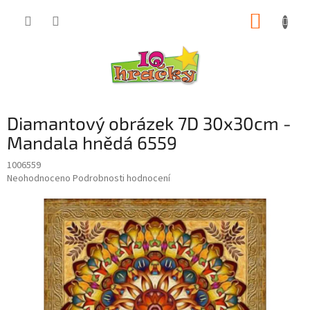
Přejít
NÁKUP
na
obsah
KOŠÍK
Diamantový obrázek 7D 30x30cm -
Mandala hnědá 6559
1006559
Průměrné
Neohodnoceno
Podrobnosti hodnocení
hodnocení
produktu
je
0,0
z
5
hvězdiček.