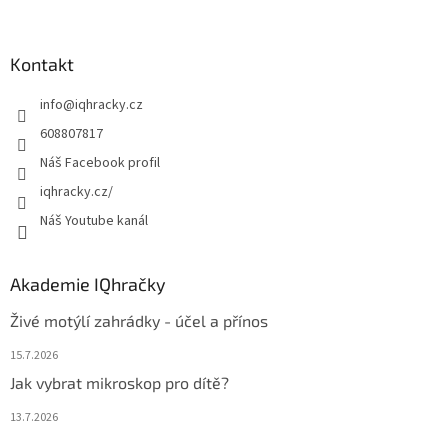
á
p
a
Kontakt
t
info
@
iqhracky.cz
í
608807817
Náš Facebook profil
iqhracky.cz/
Náš Youtube kanál
Akademie IQhračky
Živé motýlí zahrádky - účel a přínos
15.7.2026
Jak vybrat mikroskop pro dítě?
13.7.2026