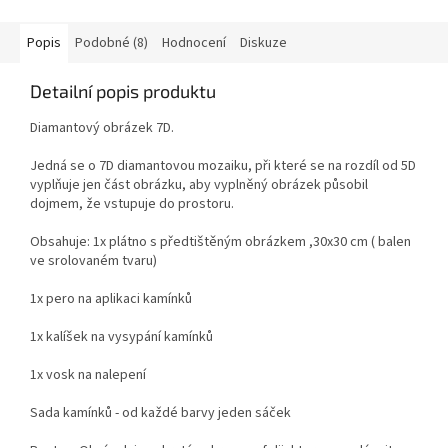
Popis
Podobné (8)
Hodnocení
Diskuze
Detailní popis produktu
Diamantový obrázek 7D.
Jedná se o 7D diamantovou mozaiku, při které se na rozdíl od 5D
vyplňuje jen část obrázku, aby vyplněný obrázek působil
dojmem, že vstupuje do prostoru.
Obsahuje: 1x plátno s předtištěným obrázkem ,30x30 cm ( balen
ve srolovaném tvaru)
1x pero na aplikaci kamínků
1x kalíšek na vysypání kamínků
1x vosk na nalepení
Sada kamínků - od každé barvy jeden sáček