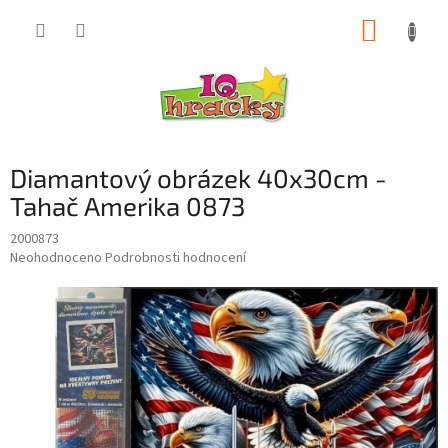
Přejít
NÁKUP
na
obsah
KOŠÍK
Diamantový obrázek 40x30cm -
Tahač Amerika 0873
2000873
Průměrné
Neohodnoceno
Podrobnosti hodnocení
hodnocení
produktu
je
0,0
z
5
hvězdiček.