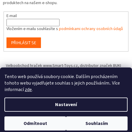
produktech na našem e-shopu.
E-mail
Vložením e-mailu souhlasíte s
podmínkami ochrany osobních údajů
PŘIHLÁSIT SE
Velkoobchod hraček www.Smart-Toys.cz, distributor značek BUKI
France, Brainstorm Toys, Insect Lore, World Alive, T.A.O.S. a dalších
Tento web používá soubory cookie. Dalším procházením
tohoto webu vyjadřujete souhlas s jejich používáním.. Více
informací
zde
.
Vytvořil Shoptet
Nastavení
Copyright 2026
IQhracky.cz
. Všechna práva vyhrazena.
Upravit
Odmítnout
Souhlasím
nastavení cookies