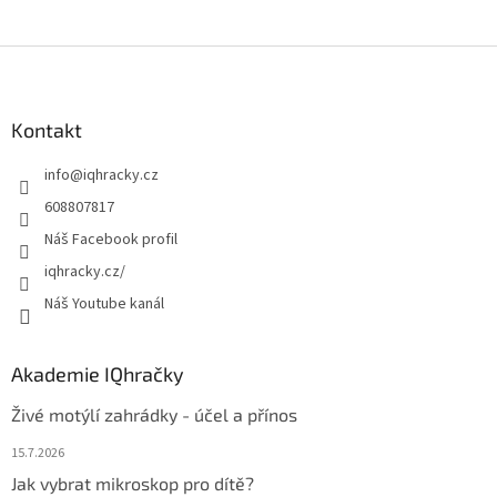
Z
á
p
a
Kontakt
t
info
@
iqhracky.cz
í
608807817
Náš Facebook profil
iqhracky.cz/
Náš Youtube kanál
Akademie IQhračky
Živé motýlí zahrádky - účel a přínos
15.7.2026
Jak vybrat mikroskop pro dítě?