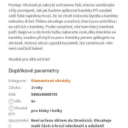
Postup: Obrázek je zakrytý ochrannou folii, kterou sundávejte
vždy postupně, tak jak budete aplikovat kamínky.Při sundání
celé folie najednou hrozí, že se ztratí viskozita lepidla a kamínky
nebudou držet. Plátno obsahuje označení, která jsou umístěna i
na sáčcích s kamínky. Podle označení, víte kam který kamínek
patří. Nejprve si do hrotu tužky naberete vosk,díky kterému se
kamínky snadno přichytí na pero. Kamínky perem aplikujete na
obrázek. Hotový obraz vypadá kouzelně, lze zarámovat- rám
není součástí balení.
Vhodné pro děti od 8 let
Doplňkové parametry
Kategorie
:
Diamantové obrázky
Záruka
:
2 roky
EAN
:
5906196008736
?
Věk
:
6+
?
Vhodné
pro kluky i holky
pro
:
Upozornění
Není určeno dětem do 36 měsíců. Obsahuje
1
:
malé části a hrozí vdechnutí a udušení!