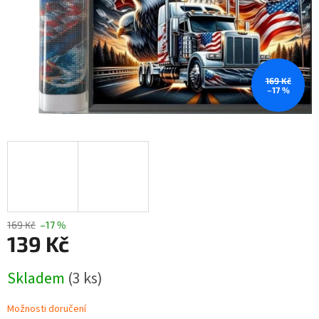
169 Kč
–17 %
169 Kč
–17 %
139 Kč
Měrná
Skladem
(3 ks)
cena:
Možnosti doručení