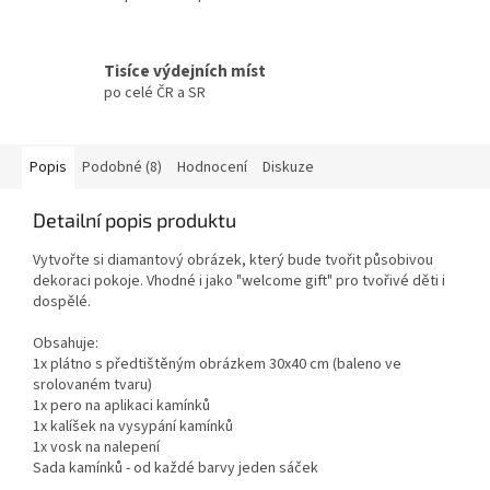
Tisíce výdejních míst
po celé ČR a SR
Popis
Podobné (8)
Hodnocení
Diskuze
Detailní popis produktu
Vytvořte si diamantový obrázek, který bude tvořit působivou
dekoraci pokoje. Vhodné i jako "welcome gift" pro tvořivé děti i
dospělé.
Obsahuje:
1x plátno s předtištěným obrázkem 30x40 cm (baleno ve
srolovaném tvaru)
1x pero na aplikaci kamínků
1x kalíšek na vysypání kamínků
1x vosk na nalepení
Sada kamínků - od každé barvy jeden sáček