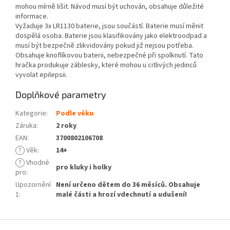
mohou mírně lišit. Návod musí být uchován, obsahuje důležité
informace.
Vyžaduje 3x LR1130 baterie, jsou součástí. Baterie musí měnit
dospělá osoba. Baterie jsou klasifikovány jako elektroodpad a
musí být bezpečně zlikvidovány pokud již nejsou potřeba.
Obsahuje knoflíkovou baterii, nebezpečné při spolknutí. Tato
hračka produkuje záblesky, které mohou u citlivých jedinců
vyvolat epilepsii.
Doplňkové parametry
Kategorie
:
Podle věku
Záruka
:
2 roky
EAN
:
3700802106708
?
Věk
:
14+
?
Vhodné
pro kluky i holky
pro
:
Upozornění
Není určeno dětem do 36 měsíců. Obsahuje
1
:
malé části a hrozí vdechnutí a udušení!
Z