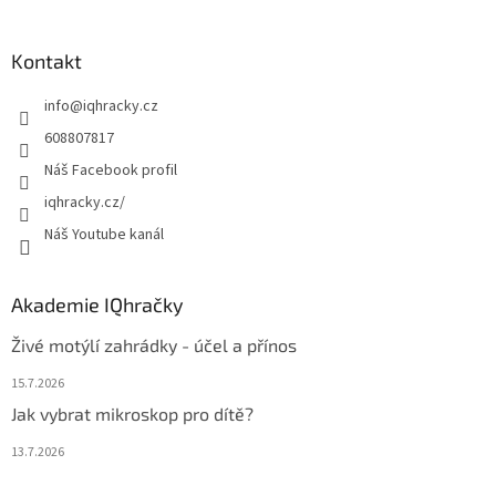
á
p
a
Kontakt
t
info
@
iqhracky.cz
í
608807817
Náš Facebook profil
iqhracky.cz/
Náš Youtube kanál
Akademie IQhračky
Živé motýlí zahrádky - účel a přínos
15.7.2026
Jak vybrat mikroskop pro dítě?
13.7.2026