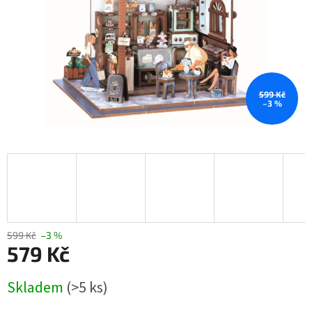
599 Kč
–3 %
599 Kč
–3 %
579 Kč
Měrná
Skladem
(>5 ks)
cena: