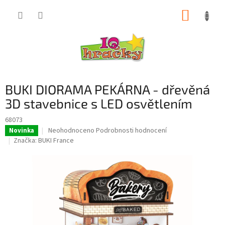
Přejít
NÁKUP
na
obsah
KOŠÍK
BUKI DIORAMA PEKÁRNA - dřevěná
3D stavebnice s LED osvětlením
68073
Průměrné
Neohodnoceno
Podrobnosti hodnocení
Novinka
hodnocení
Značka:
BUKI France
produktu
je
0,0
z
5
hvězdiček.