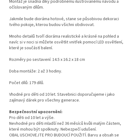
Montáž je snadná díky podrobnému ilustrovanému návodu a
očíslovaným dílům.
Jakmile bude dioráma hotové, stane se působivou dekoraci
tvého pokoje, kterou budou všichni obdivovat.
Mnoho detailů tvoří dioráma realistické a krásné na pohled a
navíc si v
noci si můžete osvětlit vnitřek pomocí LED osvětlení,
které je součástí balení.
Rozměry po sestavení: 14.5 x 16.2 x 18 cm
Doba montáže: 2 až 3 hodiny.
Počet dílů: 179 dílů.
Vhodné pro děti od 10 let.
Stavebnici doporučujeme i jako
zajímavý dárek pro všechny generace.
Bezpečnostní upozornění:
Pro děti od 10 let a výše.
Nevhodné pro děti mladší než 36 měsíců kvůli malým částem,
které mohou být spolknuty. Nebezpečí udušení.
OBAL USCHOVEJTE PRO BUDOUCÍ POUŽITÍ. Barvy a obsah se