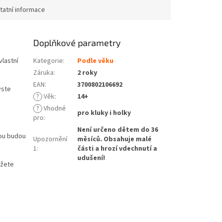
tatní informace
Doplňkové parametry
vlastní
Kategorie
:
Podle věku
Záruka
:
2 roky
EAN
:
3700802106692
yste
?
Věk
:
14+
?
Vhodné
pro kluky i holky
pro
:
Není určeno dětem do 36
rou budou
Upozornění
měsíců. Obsahuje malé
1
:
části a hrozí vdechnutí a
udušení!
ůžete