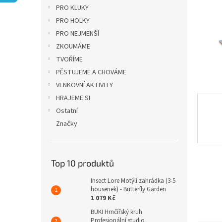
n
PRO KLUKY
e
PRO HOLKY
l
PRO NEJMENŠÍ
ZKOUMÁME
TVOŘÍME
PĚSTUJEME A CHOVÁME
VENKOVNÍ AKTIVITY
HRAJEME SI
Ostatní
Značky
Top 10 produktů
Insect Lore Motýlí zahrádka (3-5
housenek) - Butterfly Garden
1 079 Kč
BUKI Hrnčířský kruh
Profesionální studio