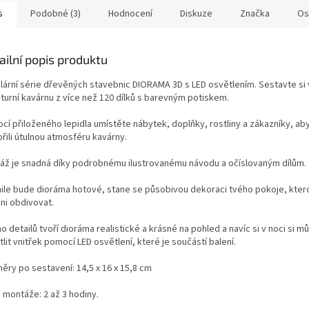
s
Podobné (3)
Hodnocení
Diskuze
Značka
Os
ailní popis produktu
lární série dřevěných stavebnic DIORAMA 3D s LED osvětlením. Sestavte si 
aturní kavárnu z více než 120 dílků s barevným potiskem.
cí přiloženého lepidla umístěte nábytek, doplňky, rostliny a zákazníky, ab
řili útulnou atmosféru kavárny.
áž je snadná díky podrobnému ilustrovanému návodu a očíslovaným dílům.
ile bude dioráma hotové, stane se působivou dekoraci tvého pokoje, kte
ni obdivovat.
 detailů tvoří dioráma realistické a krásné na pohled a navíc si v
noci si m
lit vnitřek pomocí LED osvětlení, které je součástí balení.
ěry po sestavení: 14,5 x 16 x 15,8 cm
 montáže: 2 až 3 hodiny.