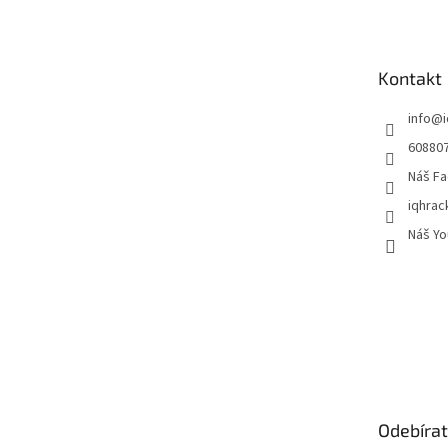
p
a
t
Kontakt
í
info
@
60880
Náš Fa
iqhrac
Náš Yo
Odebírat