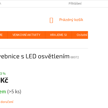
NKY
BEZPEČNOST HRAČEK A UDRŽITELNOST
Přihlášení
ZÁSADY OCHRANY OS
NÁKUPNÍ
Prázdný košík
KOŠÍK
ME
VENKOVNÍ AKTIVITY
HRAJEME SI
Ostatní
Značky
ebnice s LED osvětlením
68072
3 %
 Kč
dem
(>5 ks)
 doručení