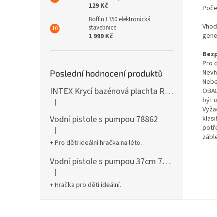
129 Kč
Počet
Boffin I 750 elektronická
Vhod
stavebnice
gene
1 999 Kč
Bezp
Pro d
Nevh
Poslední hodnocení produktů
Nebe
INTEX Krycí bazénová plachta Round 305cm 28030
OBAL
být 
|
Hodnocení produktu je 5 z 5 hvězdiček.
Vyža
Vodní pistole s pumpou 78862
klas
potř
|
Hodnocení produktu je 5 z 5 hvězdiček.
záble
+ Pro děti ideální hračka na léto.
Vodní pistole s pumpou 37cm 78961
|
Hodnocení produktu je 5 z 5 hvězdiček.
+ Hračka pro děti ideální.
Z
á