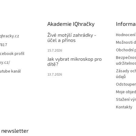
Akademie IQhračky
Informa
Živé motýlí zahrádky -
Hodnocení
iqhracky.cz
účel a přínos
Možnosti d
7817
Obchodní 
15.7.2026
cebook profil
Bezpečnos
Jak vybrat mikroskop pro
ky.cz/
udržitelno
dítě?
Zásady oc
utube kanál
13.7.2026
údajů
Odstoupení
Moje obje
Stažení vý
Kontakty
 newsletter