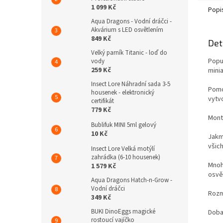
1 099 Kč
Popi
Aqua Dragons - Vodní dráčci -
Akvárium s LED osvětlením
849 Kč
Det
Velký parník Titanic - loď do
Popu
vody
259 Kč
mini
Insect Lore Náhradní sada 3-5
Pomo
housenek - elektronický
vytvo
certifikát
779 Kč
Mont
Bublifuk MINI 5ml gelový
10 Kč
Jakm
všich
Insect Lore Velká motýlí
zahrádka (6-10 housenek)
Mnoho
1 579 Kč
osvět
Aqua Dragons Hatch-n-Grow -
Vodní dráčci
Rozm
349 Kč
BUKI DinoEggs magické
Doba
rostoucí vajíčko