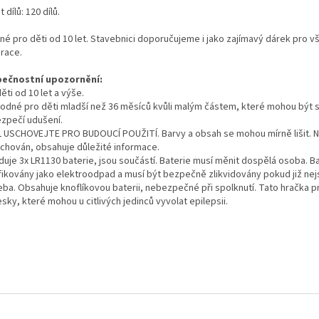
 dílů: 120 dílů.
né pro děti od 10 let.
Stavebnici doporučujeme i jako zajímavý dárek pro v
race.
ečnostní upozornění:
ěti od 10 let a výše.
odné pro děti mladší než 36 měsíců kvůli malým částem, které mohou být s
zpečí udušení.
 USCHOVEJTE PRO BUDOUCÍ POUŽITÍ. Barvy a obsah se mohou mírně lišit. 
uchován, obsahuje důležité informace.
duje 3x LR1130 baterie, jsou součástí. Baterie musí měnit dospělá osoba. Ba
ifikovány jako elektroodpad a musí být bezpečně zlikvidovány pokud již ne
eba. Obsahuje knoflíkovou baterii, nebezpečné při spolknutí. Tato hračka 
sky, které mohou u citlivých jedinců vyvolat epilepsii.