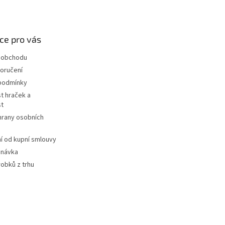
ce pro vás
 obchodu
oručení
podmínky
t hraček a
st
hrany osobních
 od kupní smlouvy
dnávka
robků z trhu