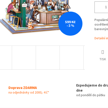
Populárn
599 Kč
osvětlení
–3 %
barevným
Detailní 
TISK
Expedujeme do dr
Doprava ZDARMA
dne
na odjednávky od 2000,- Kč*
od pondělí do pátku