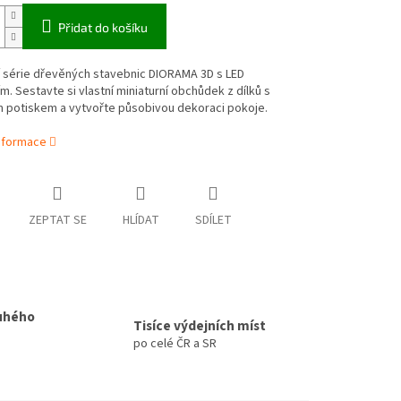
Přidat do košíku
í série dřevěných stavebnic DIORAMA 3D s LED
m. Sestavte si vlastní miniaturní obchůdek z dílků s
 potiskem a vytvořte působivou dekoraci pokoje.
informace
ZEPTAT SE
HLÍDAT
SDÍLET
uhého
Tisíce výdejních míst
po celé ČR a SR