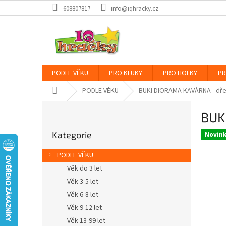
Přejít
608807817
info@iqhracky.cz
na
obsah
PODLE VĚKU
PRO KLUKY
PRO HOLKY
PR
Domů
PODLE VĚKU
BUKI DIORAMA KAVÁRNA - dře
P
BUK
o
Přeskočit
s
Kategorie
kategorie
Novin
t
r
PODLE VĚKU
a
Věk do 3 let
n
Věk 3-5 let
n
í
Věk 6-8 let
p
Věk 9-12 let
a
Věk 13-99 let