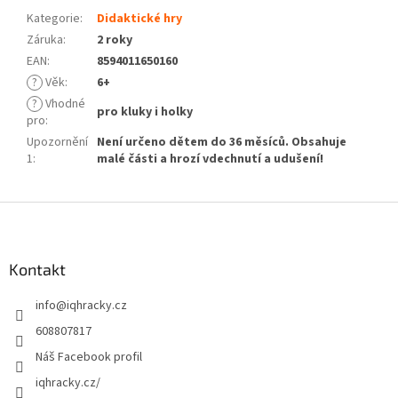
Kategorie
:
Didaktické hry
Záruka
:
2 roky
EAN
:
8594011650160
?
Věk
:
6+
?
Vhodné
pro kluky i holky
pro
:
Upozornění
Není určeno dětem do 36 měsíců. Obsahuje
1
:
malé části a hrozí vdechnutí a udušení!
Z
á
p
a
Kontakt
t
info
@
iqhracky.cz
í
608807817
Náš Facebook profil
iqhracky.cz/