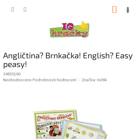
Přejít
NÁKUP
na
obsah
KOŠÍK
Angličtina? Brnkačka! English? Easy
peasy!
34650160
Průměrné
Neohodnoceno
Podrobnosti hodnocení
Značka:
Voltík
hodnocení
produktu
je
0,0
z
5
hvězdiček.