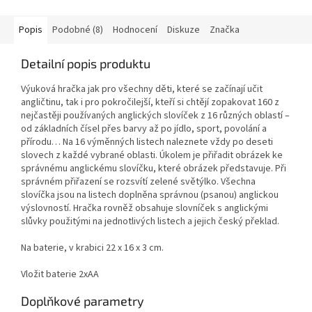
Popis
Podobné (8)
Hodnocení
Diskuze
Značka
Detailní popis produktu
Výuková hračka jak pro všechny děti, které se začínají učit
angličtinu, tak i pro pokročilejší, kteří si chtějí zopakovat 160 z
nejčastěji používaných anglických slovíček z 16 různých oblastí –
od základních čísel přes barvy až po jídlo, sport, povolání a
přírodu… Na 16 výměnných listech naleznete vždy po deseti
slovech z každé vybrané oblasti. Úkolem je přiřadit obrázek ke
správnému anglickému slovíčku, které obrázek představuje. Při
správném přiřazení se rozsvítí zelené světýlko. Všechna
slovíčka jsou na listech doplněna správnou (psanou) anglickou
výslovností. Hračka rovněž obsahuje slovníček s anglickými
slůvky použitými na jednotlivých listech a jejich český překlad.
Na baterie, v krabici 22 x 16 x 3 cm.
Vložit baterie 2xAA
Doplňkové parametry