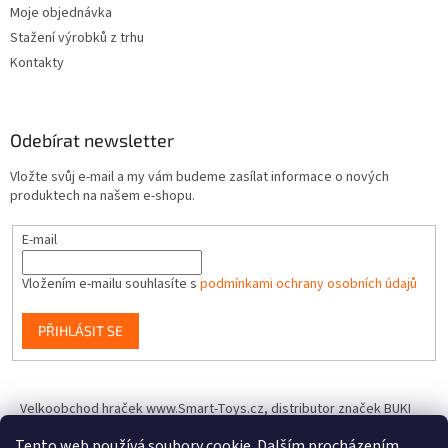
Moje objednávka
Stažení výrobků z trhu
Kontakty
Odebírat newsletter
Vložte svůj e-mail a my vám budeme zasílat informace o nových
produktech na našem e-shopu.
E-mail
Vložením e-mailu souhlasíte s
podmínkami ochrany osobních údajů
PŘIHLÁSIT SE
Velkoobchod hraček www.Smart-Toys.cz, distributor značek BUKI
France, Brainstorm Toys, Insect Lore, World Alive, T.A.O.S. a dalších
Tento web používá soubory cookie. Dalším procházením