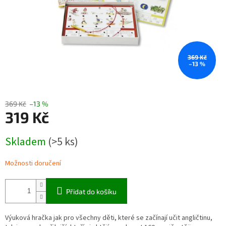
369 Kč
–13 %
369 Kč
–13 %
319 Kč
Měrná
Skladem
(>5 ks)
cena:
Možnosti doručení
Přidat do košíku
Výuková hračka jak pro všechny děti, které se začínají učit angličtinu,