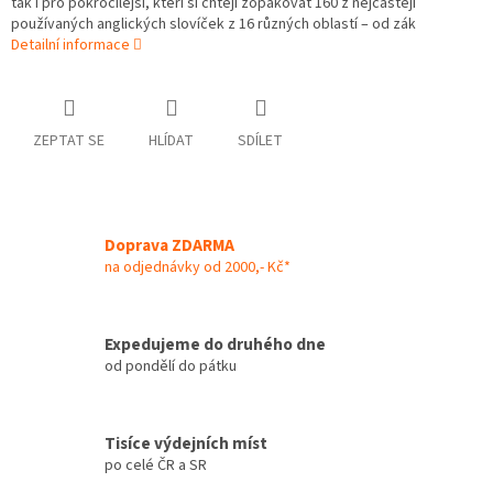
tak i pro pokročilejší, kteří si chtějí zopakovat 160 z nejčastěji
používaných anglických slovíček z 16 různých oblastí – od zák
Detailní informace
ZEPTAT SE
HLÍDAT
SDÍLET
Doprava ZDARMA
na odjednávky od 2000,- Kč*
Expedujeme do druhého dne
od pondělí do pátku
Tisíce výdejních míst
po celé ČR a SR