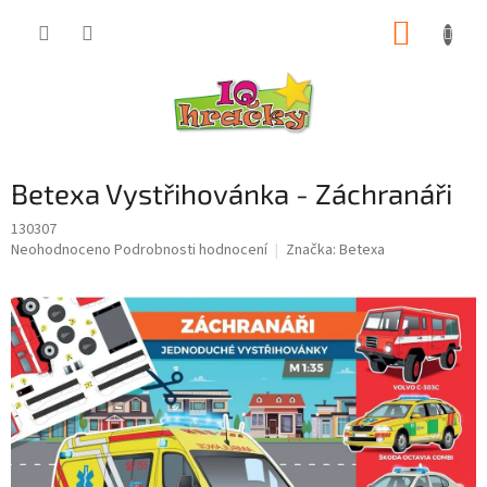
Přejít
NÁKUP
na
obsah
KOŠÍK
Betexa Vystřihovánka - Záchranáři
130307
Průměrné
Neohodnoceno
Podrobnosti hodnocení
Značka:
Betexa
hodnocení
produktu
je
0,0
z
5
hvězdiček.