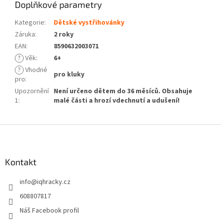
Doplňkové parametry
Kategorie
:
Dětské vystřihovánky
Záruka
:
2 roky
EAN
:
8590632003071
?
Věk
:
6+
?
Vhodné
pro kluky
pro
:
Upozornění
Není určeno dětem do 36 měsíců. Obsahuje
1
:
malé části a hrozí vdechnutí a udušení!
Z
á
p
a
Kontakt
t
info
@
iqhracky.cz
í
608807817
Náš Facebook profil