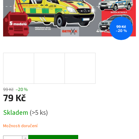
99 Kč
–20 %
99 Kč
–20 %
79 Kč
Měrná
Skladem
(>5 ks)
cena:
Možnosti doručení