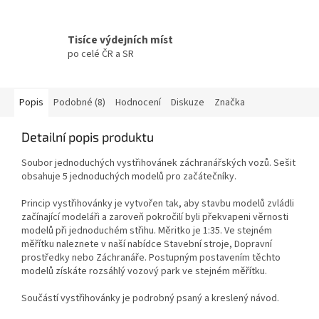
Tisíce výdejních míst
po celé ČR a SR
Popis
Podobné (8)
Hodnocení
Diskuze
Značka
Detailní popis produktu
Soubor jednoduchých vystřihovánek záchranářských vozů. Sešit
obsahuje 5 jednoduchých modelů pro začátečníky.
Princip vystřihovánky je vytvořen tak, aby stavbu modelů zvládli
začínající modeláři a zaroveň pokročilí byli překvapeni věrnosti
modelů při jednoduchém střihu. Měritko je 1:35. Ve stejném
měřítku naleznete v naší nabídce Stavební stroje, Dopravní
prostředky nebo Záchranáře. Postupným postavením těchto
modelů získáte rozsáhlý vozový park ve stejném měřítku.
Součástí vystřihovánky je podrobný psaný a kreslený návod.