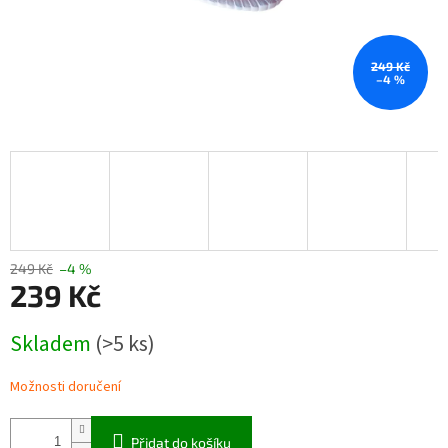
249 Kč
–4 %
249 Kč
–4 %
239 Kč
Měrná
Skladem
(>5 ks)
cena:
Možnosti doručení
Přidat do košíku