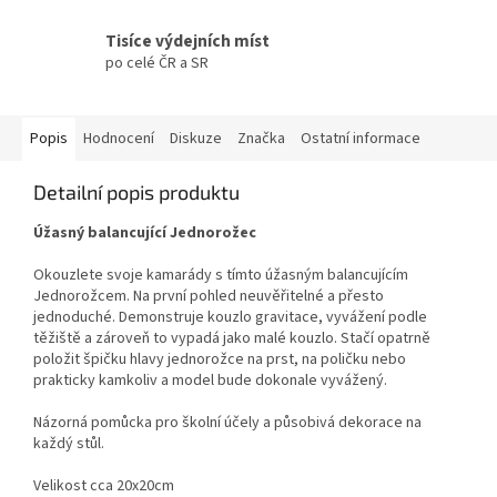
Tisíce výdejních míst
po celé ČR a SR
Popis
Hodnocení
Diskuze
Značka
Ostatní informace
Detailní popis produktu
Úžasný balancující Jednorožec
Okouzlete svoje kamarády s tímto úžasným balancujícím
Jednorožcem. Na první pohled neuvěřitelné a přesto
jednoduché. Demonstruje kouzlo gravitace, vyvážení podle
těžiště a zároveň to vypadá jako malé kouzlo. Stačí opatrně
položit špičku hlavy jednorožce na prst, na poličku nebo
prakticky kamkoliv a model bude dokonale vyvážený.
Názorná pomůcka pro školní účely a působivá dekorace na
každý stůl.
Velikost cca 20x20cm