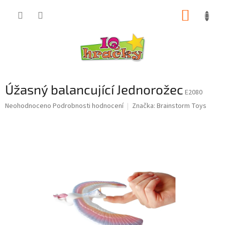
Přejít
NÁKUP
na
obsah
KOŠÍK
Úžasný balancující Jednorožec
E2080
Průměrné
Neohodnoceno
Podrobnosti hodnocení
Značka:
Brainstorm Toys
hodnocení
produktu
je
0,0
z
5
hvězdiček.