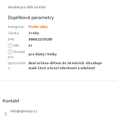
Vhodné pro děti od 4 let
Doplňkové parametry
Kategorie
:
Podle věku
Záruka
:
2 roky
EAN
:
5060122735285
?
Věk
:
3+
?
Vhodné
pro kluky i holky
pro
:
Upozornění
Není určeno dětem do 36 měsíců. Obsahuje
1
:
malé části a hrozí vdechnutí a udušení!
Z
á
p
a
Kontakt
t
info
@
iqhracky.cz
í