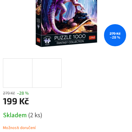
279 Kč
–28 %
279 Kč
–28 %
199 Kč
Měrná
Skladem
(2 ks)
cena:
Možnosti doručení