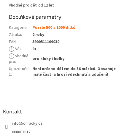
Vhodné pro děti od 12 let
Doplňkové parametry
Kategorie
:
Puzzle 500 a 1000 dílků
Záruka
:
2 roky
EAN
:
5900511109030
?
Věk
:
9+
?
Vhodné
pro kluky i holky
pro
:
Upozornění
Není určeno dětem do 36 měsíců. Obsahuje
1
:
malé části a hrozí vdechnutí a udušení!
Z
á
p
a
Kontakt
t
info
@
iqhracky.cz
í
608807817