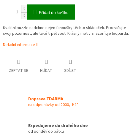
Přidat do košíku
Kvalitní puzzle nadchne nejen fanoušky těchto skládaček. Procvičujte
svoji pozornost, ale také trpělivost. Krásný motiv znázorňuje leoparda.
Detailní informace
ZEPTAT SE
HLÍDAT
SDÍLET
Doprava ZDARMA
na odjednávky od 2000,- Kč*
Expedujeme do druhého dne
od pondělí do pátku