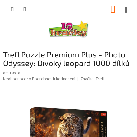
Přejít
NÁKUP
na
obsah
KOŠÍK
Trefl Puzzle Premium Plus - Photo
Odyssey: Divoký leopard 1000 dílků
89010818
Průměrné
Neohodnoceno
Podrobnosti hodnocení
Značka:
Trefl
hodnocení
produktu
je
0,0
z
5
hvězdiček.