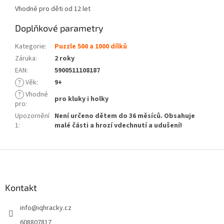
Vhodné pro děti od 12 let
Doplňkové parametry
Kategorie
:
Puzzle 500 a 1000 dílků
Záruka
:
2 roky
EAN
:
5900511108187
?
Věk
:
9+
?
Vhodné
pro kluky i holky
pro
:
Upozornění
Není určeno dětem do 36 měsíců. Obsahuje
1
:
malé části a hrozí vdechnutí a udušení!
Z
á
p
a
Kontakt
t
info
@
iqhracky.cz
í
608807817