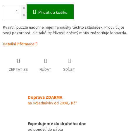
Přidat do košíku
Kvalitní puzzle nadchne nejen fanoušky těchto skládaček. Procvičujte
svoji pozornost, ale také trpělivost. Krásný motiv znázorňuje leoparda.
Detailní informace
ZEPTAT SE
HLÍDAT
SDÍLET
Doprava ZDARMA
na odjednávky od 2000,- Kč*
Expedujeme do druhého dne
od pondělí do pátku