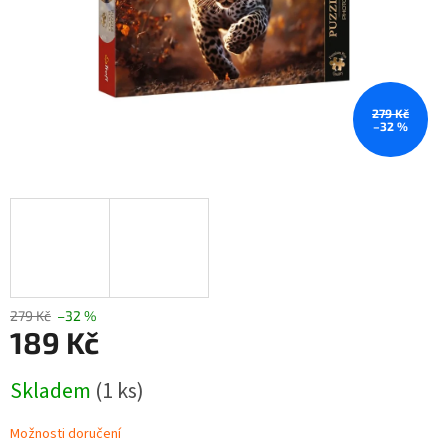
279 Kč
–32 %
279 Kč
–32 %
189 Kč
Měrná
Skladem
(1 ks)
cena:
Možnosti doručení