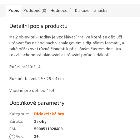
Popis
Podobné (8)
Hodnocení
Diskuze
Značka
Detailní popis produktu
Malý objevitel - Hodiny je vzdělávací hra, ve které se děti učí
určovat čas na hodinách v analogovém a digitálním formátu, a
také přiřazovat různé činnosti k příslušným částem dne. Hra
rozvíjí schopnost plánování a určování pořadí událostí.
Počet hráčů: 1–4
Rozměr balení: 19 × 29 × 4 cm
Vhodné pro děti od 4 let
Doplňkové parametry
Kategorie
:
Didaktické hry
Záruka
:
2 roky
EAN
:
5900511028409
?
Věk
:
3+