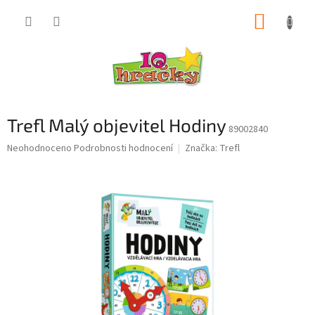
Přejít
NÁKUP
na
obsah
KOŠÍK
Trefl Malý objevitel Hodiny
89002840
Průměrné
Neohodnoceno
Podrobnosti hodnocení
Značka:
Trefl
hodnocení
produktu
je
0,0
z
5
hvězdiček.