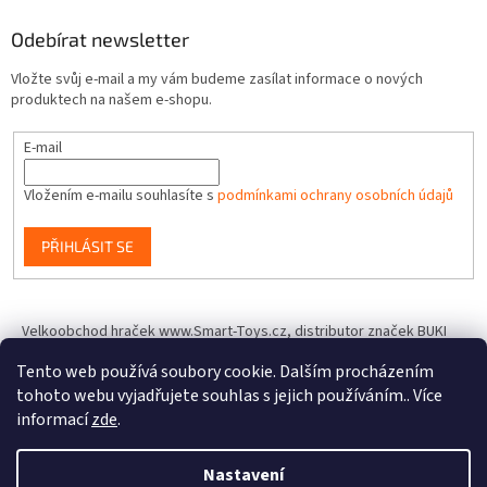
Odebírat newsletter
Vložte svůj e-mail a my vám budeme zasílat informace o nových
produktech na našem e-shopu.
E-mail
Vložením e-mailu souhlasíte s
podmínkami ochrany osobních údajů
PŘIHLÁSIT SE
Velkoobchod hraček www.Smart-Toys.cz, distributor značek BUKI
France, Brainstorm Toys, Insect Lore, World Alive, T.A.O.S. a dalších
Tento web používá soubory cookie. Dalším procházením
tohoto webu vyjadřujete souhlas s jejich používáním.. Více
informací
zde
.
Vytvořil Shoptet
Nastavení