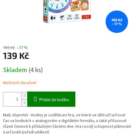
169 Kč
–17 %
169 Kč
–17 %
139 Kč
Měrná
Skladem
(4 ks)
cena:
Možnosti doručení
Přidat do košíku
Malý objevitel - Hodiny je vzdělávací hra, ve které se děti učí určovat
čas na hodinách v analogovém a digitálním formátu, a také přiřazovat
různé činnosti k příslušným částem dne. Hra rozvíjí schopnost plánování
a určování pořadí událostí.