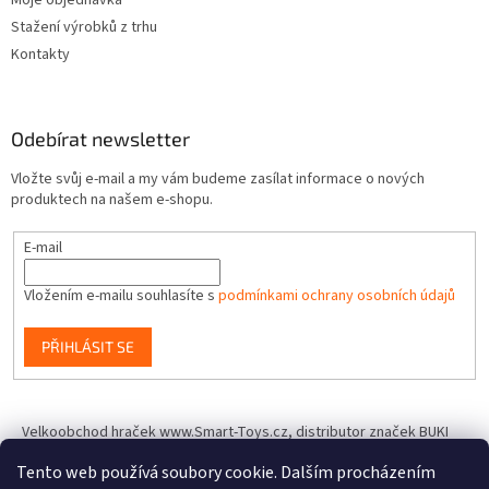
Moje objednávka
Stažení výrobků z trhu
Kontakty
Odebírat newsletter
Vložte svůj e-mail a my vám budeme zasílat informace o nových
produktech na našem e-shopu.
E-mail
Vložením e-mailu souhlasíte s
podmínkami ochrany osobních údajů
PŘIHLÁSIT SE
Velkoobchod hraček www.Smart-Toys.cz, distributor značek BUKI
France, Brainstorm Toys, Insect Lore, World Alive, T.A.O.S. a dalších
Tento web používá soubory cookie. Dalším procházením