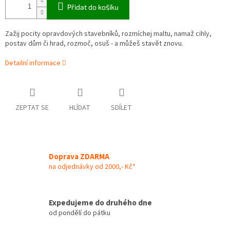
Přidat do košíku
Zažij pocity opravdových stavebníků, rozmíchej maltu, namaž cihly,
postav dům či hrad, rozmoč, osuš - a můžeš stavět znovu.
Detailní informace
ZEPTAT SE
HLÍDAT
SDÍLET
Doprava ZDARMA
na odjednávky od 2000,- Kč*
Expedujeme do druhého dne
od pondělí do pátku