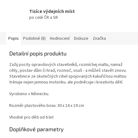
Tisíce výdejních míst
po celé ČR a SR
Popis
Podobné (8)
Hodnocení
Diskuze
Značka
Detailní popis produktu
Zažij pocity opravdových stavebníků, rozmíchej maltu, namaž
cihly, postav dům či hrad, rozmoč, osuš - a můžeš stavět znovu.
Stavebnice ze skutečných cihel spojovaných kukuřičnou maltou
trénuje nejen jemnou motoriku. ale podněcuje i kreativitu dětí.
Vyrobeno v Německu.
Rozměr plastového boxu: 30 x 14 x 19 cm
Vhodné pro děti od 6 let
Doplňkové parametry