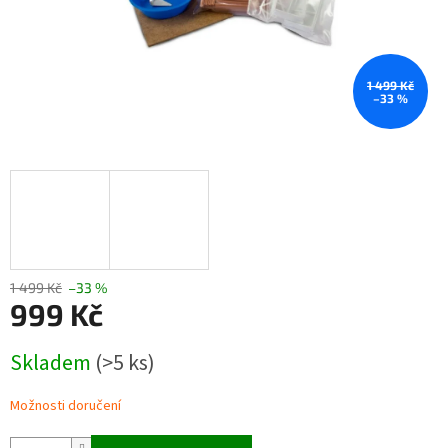
1 499 Kč
–33 %
1 499 Kč
–33 %
999 Kč
Měrná
Skladem
(>5 ks)
cena:
Možnosti doručení