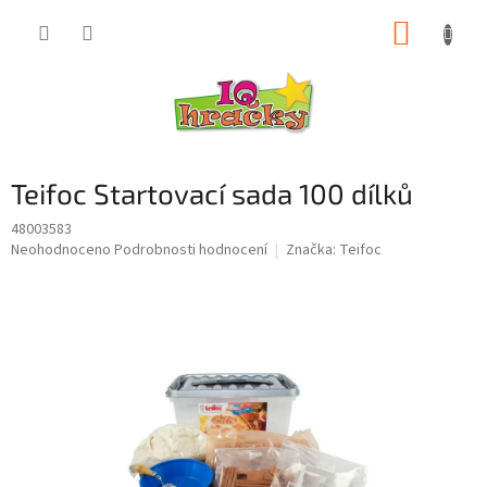
Přejít
NÁKUP
na
obsah
KOŠÍK
Teifoc Startovací sada 100 dílků
48003583
Průměrné
Neohodnoceno
Podrobnosti hodnocení
Značka:
Teifoc
hodnocení
produktu
je
0,0
z
5
hvězdiček.