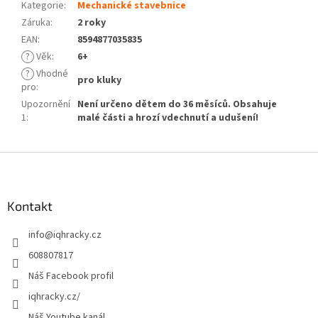
Kategorie
:
Mechanické stavebnice
Záruka
:
2 roky
EAN
:
8594877035835
?
Věk
:
6+
?
Vhodné
pro kluky
pro
:
Upozornění
Není určeno dětem do 36 měsíců. Obsahuje
1
:
malé části a hrozí vdechnutí a udušení!
Z
á
p
a
Kontakt
t
info
@
iqhracky.cz
í
608807817
Náš Facebook profil
iqhracky.cz/
Náš Youtube kanál