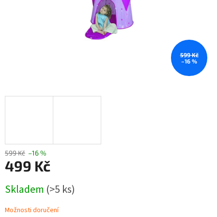
599 Kč
–16 %
599 Kč
–16 %
499 Kč
Měrná
Skladem
(>5 ks)
cena:
Možnosti doručení