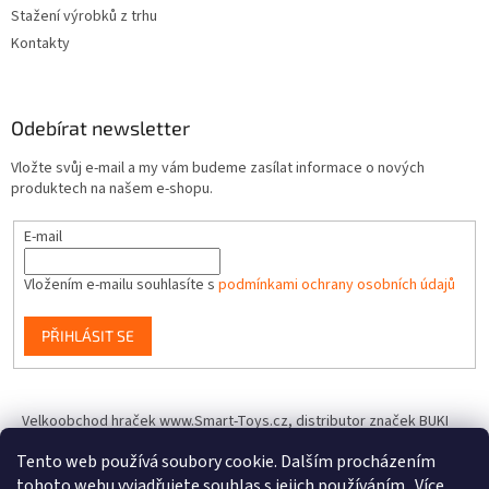
Stažení výrobků z trhu
Kontakty
Odebírat newsletter
Vložte svůj e-mail a my vám budeme zasílat informace o nových
produktech na našem e-shopu.
E-mail
Vložením e-mailu souhlasíte s
podmínkami ochrany osobních údajů
PŘIHLÁSIT SE
Velkoobchod hraček www.Smart-Toys.cz, distributor značek BUKI
France, Brainstorm Toys, Insect Lore, World Alive, T.A.O.S. a dalších
Tento web používá soubory cookie. Dalším procházením
tohoto webu vyjadřujete souhlas s jejich používáním.. Více