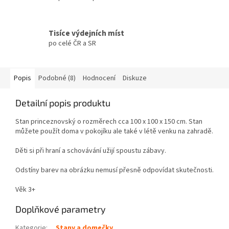
Tisíce výdejních míst
po celé ČR a SR
Popis
Podobné (8)
Hodnocení
Diskuze
Detailní popis produktu
Stan princeznovský o rozměrech cca 100 x 100 x 150 cm. Stan
můžete použít doma v pokojíku ale také v létě venku na zahradě.
Děti si při hraní a schovávání užijí spoustu zábavy.
Odstíny barev na obrázku nemusí přesně odpovídat skutečnosti.
Věk 3+
Doplňkové parametry
Kategorie
:
Stany a domečky