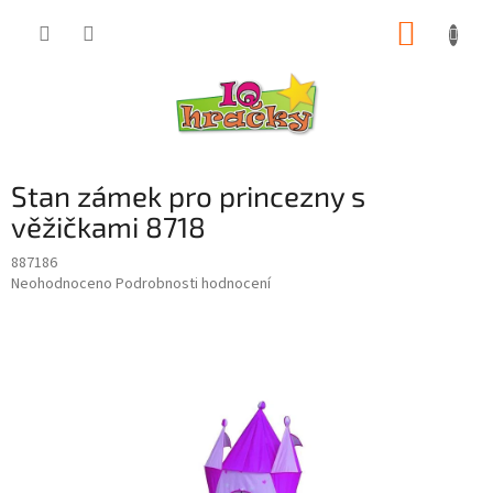
Přejít
NÁKUP
na
obsah
KOŠÍK
Stan zámek pro princezny s
věžičkami 8718
887186
Průměrné
Neohodnoceno
Podrobnosti hodnocení
hodnocení
produktu
je
0,0
z
5
hvězdiček.