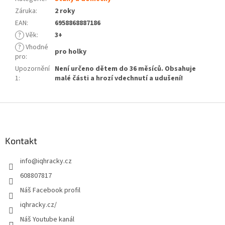
Záruka
:
2 roky
EAN
:
6958868887186
?
Věk
:
3+
?
Vhodné
pro holky
pro
:
Upozornění
Není určeno dětem do 36 měsíců. Obsahuje
1
:
malé části a hrozí vdechnutí a udušení!
Z
á
p
a
Kontakt
t
info
@
iqhracky.cz
í
608807817
Náš Facebook profil
iqhracky.cz/
Náš Youtube kanál