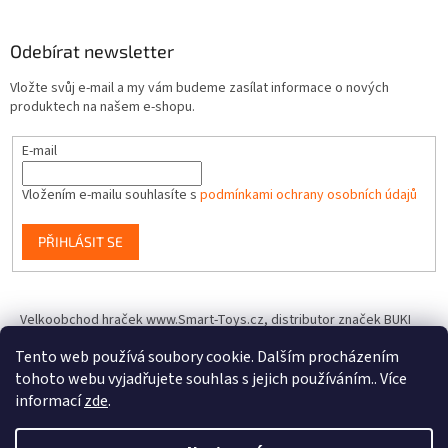
Odebírat newsletter
Vložte svůj e-mail a my vám budeme zasílat informace o nových
produktech na našem e-shopu.
E-mail
Vložením e-mailu souhlasíte s
podmínkami ochrany osobních údajů
PŘIHLÁSIT SE
Velkoobchod hraček www.Smart-Toys.cz, distributor značek BUKI
France, Brainstorm Toys, Insect Lore, World Alive, T.A.O.S. a dalších
Tento web používá soubory cookie. Dalším procházením
tohoto webu vyjadřujete souhlas s jejich používáním.. Více
informací
zde
.
Vytvořil Shoptet