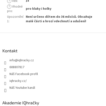
?
Věk
:
3+
?
Vhodné
pro kluky i holky
pro
:
Upozornění
Není určeno dětem do 36 měsíců. Obsahuje
1
:
malé části a hrozí vdechnutí a udušení!
Z
á
p
a
Kontakt
t
info
@
iqhracky.cz
í
608807817
Náš Facebook profil
iqhracky.cz/
Náš Youtube kanál
Akademie IQhračky