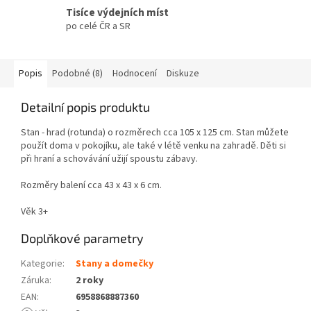
Tisíce výdejních míst
po celé ČR a SR
Popis
Podobné (8)
Hodnocení
Diskuze
Detailní popis produktu
Stan - hrad (rotunda) o rozměrech cca 105 x 125 cm. Stan můžete
použít doma v pokojíku, ale také v létě venku na zahradě. Děti si
při hraní a schovávání užijí spoustu zábavy.
Rozměry balení cca 43 x 43 x 6 cm.
Věk 3+
Doplňkové parametry
Kategorie
:
Stany a domečky
Záruka
:
2 roky
EAN
:
6958868887360