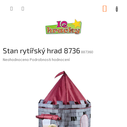
Přejít
NÁKUP
na
obsah
KOŠÍK
Stan rytířský hrad 8736
887360
Průměrné
Neohodnoceno
Podrobnosti hodnocení
hodnocení
produktu
je
0,0
z
5
hvězdiček.