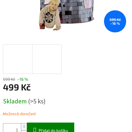
599 Kč
–16 %
599 Kč
–16 %
499 Kč
Měrná
Skladem
(>5 ks)
cena:
Možnosti doručení
Přidat do košíku