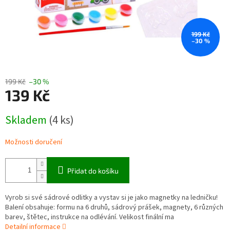
199 Kč
–30 %
199 Kč
–30 %
139 Kč
Měrná
Skladem
(4 ks)
cena:
Možnosti doručení
Přidat do košíku
Vyrob si své sádrové odlitky a vystav si je jako magnetky na ledničku!
Balení obsahuje: formu na 6 druhů, sádrový prášek, magnety, 6 různých
barev, štětec, instrukce na odlévání. Velikost finální ma
Detailní informace