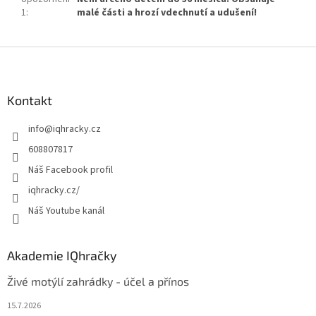
1
:
malé části a hrozí vdechnutí a udušení!
Z
á
p
a
Kontakt
t
info
@
iqhracky.cz
í
608807817
Náš Facebook profil
iqhracky.cz/
Náš Youtube kanál
Akademie IQhračky
Živé motýlí zahrádky - účel a přínos
15.7.2026