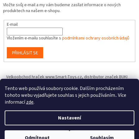
Vložte svůj e-mail a my vám budeme zasílat informace o nových
produktech na našem e-shopu.
E-mail
Vložením e-mailu souhlasíte s
podmínkami ochrany osobních údajů
PŘIHLÁSIT SE
Velkoobchod hraček www.Smart-Toys.cz, distributor značek BUKI
France, Brainstorm Toys, Insect Lore, World Alive, T.A.O.S. a dalších
Tento web používá soubory cookie. Dalším procházením
tohoto webu vyjadřujete souhlas s jejich používáním.. Více
informací
zde
.
Vytvořil Shoptet
Nastavení
Copyright 2026
IQhracky.cz
. Všechna práva vyhrazena.
Upravit
Odmítnout
Souhlasím
nastavení cookies