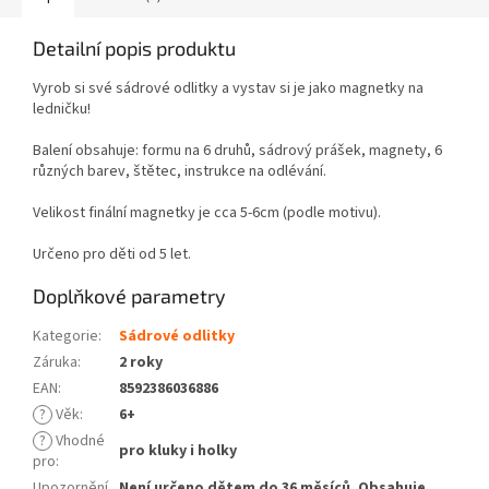
Detailní popis produktu
Vyrob si své sádrové odlitky a vystav si je jako magnetky na
ledničku!
Balení obsahuje: formu na 6 druhů, sádrový prášek, magnety, 6
různých barev, štětec, instrukce na odlévání.
Velikost finální magnetky je cca 5-6cm (podle motivu).
Určeno pro děti od 5 let.
Doplňkové parametry
Kategorie
:
Sádrové odlitky
Záruka
:
2 roky
EAN
:
8592386036886
?
Věk
:
6+
?
Vhodné
pro kluky i holky
pro
:
Upozornění
Není určeno dětem do 36 měsíců. Obsahuje