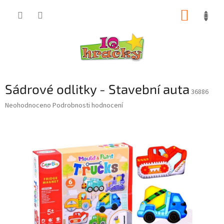
Přejít
NÁKUP
na
obsah
KOŠÍK
Sádrové odlitky - Stavební auta
36886
Průměrné
Neohodnoceno
Podrobnosti hodnocení
hodnocení
produktu
je
0,0
z
5
hvězdiček.