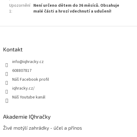
Upozornění
Není určeno dětem do 36 měsíců. Obsahuje
1
:
malé části a hrozí vdechnutí a udušení!
Z
á
p
a
Kontakt
t
info
@
iqhracky.cz
í
608807817
Náš Facebook profil
iqhracky.cz/
Náš Youtube kanál
Akademie IQhračky
Živé motýlí zahrádky - účel a přínos