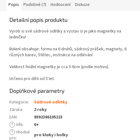
Popis
Podobné (7)
Hodnocení
Diskuze
Detailní popis produktu
Vyrob si své sádrové odlitky a vystav si je jako magnetky na
ledničku!
Balení obsahuje: formu na 6 druhů, sádrový prášek, magnety, 6
různých barev, štětec, instrukce na odlévání.
Velikost finální magnetky je cca 5-6cm (podle motivu).
Určeno pro děti od 5 let.
Doplňkové parametry
Kategorie
:
Sádrové odlitky
Záruka
:
2 roky
EAN
:
8592386105223
?
Věk
:
6+
?
Vhodné
pro kluky i holky
pro
: