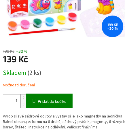
199 Kč
–30 %
199 Kč
–30 %
139 Kč
Měrná
Skladem
(2 ks)
cena:
Možnosti doručení
Přidat do košíku
Vyrob si své sádrové odlitky a vystav si je jako magnetky na ledničku!
Balení obsahuje: formu na 6 druhů, sádrový prášek, magnety, 6 různých
barev, štětec, instrukce na odlévání. Velikost finální ma