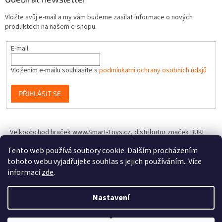
Vložte svůj e-mail a my vám budeme zasílat informace o nových
produktech na našem e-shopu.
E-mail
Vložením e-mailu souhlasíte s
podmínkami ochrany osobních údajů
PŘIHLÁSIT SE
Velkoobchod hraček www.Smart-Toys.cz, distributor značek BUKI
France, Brainstorm Toys, Insect Lore, World Alive, T.A.O.S. a dalších
Tento web používá soubory cookie. Dalším procházením
tohoto webu vyjadřujete souhlas s jejich používáním.. Více
informací
zde
.
Vytvořil Shoptet
Nastavení
Copyright 2026
IQhracky.cz
. Všechna práva vyhrazena.
Upravit