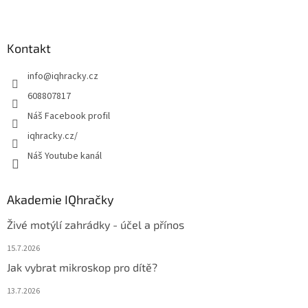
Z
á
p
a
Kontakt
t
info
@
iqhracky.cz
í
608807817
Náš Facebook profil
iqhracky.cz/
Náš Youtube kanál
Akademie IQhračky
Živé motýlí zahrádky - účel a přínos
15.7.2026
Jak vybrat mikroskop pro dítě?
13.7.2026