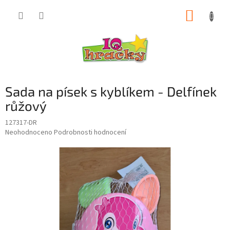
Přejít
NÁKUP
na
obsah
KOŠÍK
Sada na písek s kyblíkem - Delfínek
růžový
127317-DR
Průměrné
Neohodnoceno
Podrobnosti hodnocení
hodnocení
produktu
je
0,0
z
5
hvězdiček.