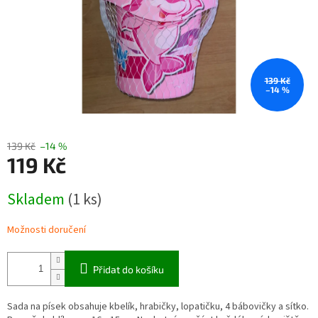
139 Kč
–14 %
139 Kč
–14 %
119 Kč
Měrná
Skladem
(1 ks)
cena:
Možnosti doručení
Přidat do košíku
Sada na písek obsahuje kbelík, hrabičky, lopatičku, 4 bábovičky a sítko.