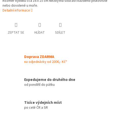
Rozměr kyblíku cca 16 x 15 cm Nezbytná součást každého pískoviště
nebo dovolené u moře.
Detailní informace
ZEPTAT SE
HLÍDAT
SDÍLET
Doprava ZDARMA
na odjednávky od 2000,- Kč*
Expedujeme do druhého dne
od pondělí do pátku
Tisíce výdejních míst
po celé ČR a SR