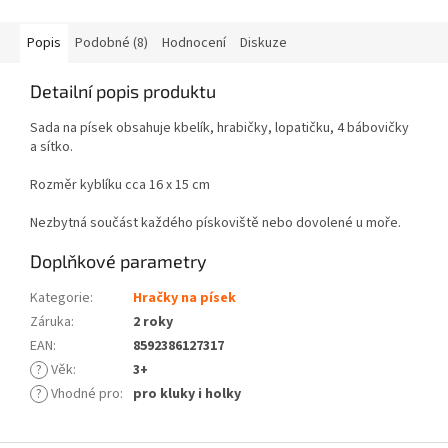
Popis
Podobné (8)
Hodnocení
Diskuze
Detailní popis produktu
Sada na písek obsahuje kbelík, hrabičky, lopatičku, 4 bábovičky
a sítko.
Rozměr kyblíku cca 16 x 15 cm
Nezbytná součást každého pískoviště nebo dovolené u moře.
Doplňkové parametry
Kategorie
:
Hračky na písek
Záruka
:
2 roky
EAN
:
8592386127317
?
Věk
:
3+
?
Vhodné pro
:
pro kluky i holky