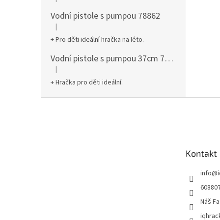
Hodnocení produktu je 5 z 5 hvězdiček.
Vodní pistole s pumpou 78862
|
Hodnocení produktu je 5 z 5 hvězdiček.
+ Pro děti ideální hračka na léto.
Vodní pistole s pumpou 37cm 78961
|
Hodnocení produktu je 5 z 5 hvězdiček.
+ Hračka pro děti ideální.
Z
á
p
a
t
Kontakt
í
info
@
60880
Náš Fa
iqhrac