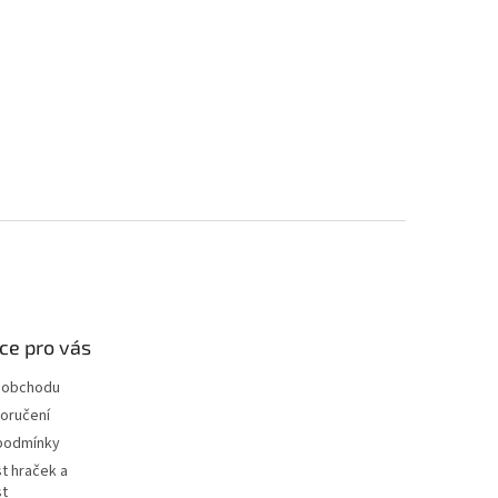
ce pro vás
 obchodu
oručení
podmínky
t hraček a
st