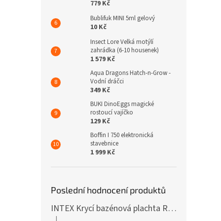
779 Kč
Bublifuk MINI 5ml gelový
10 Kč
Insect Lore Velká motýlí
zahrádka (6-10 housenek)
1 579 Kč
Aqua Dragons Hatch-n-Grow -
Vodní dráčci
349 Kč
BUKI DinoEggs magické
rostoucí vajíčko
129 Kč
Boffin I 750 elektronická
stavebnice
1 999 Kč
Poslední hodnocení produktů
INTEX Krycí bazénová plachta Round 305cm 28030
|