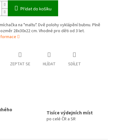
Přidat do košíku
míchačka na "maltu". Dvě polohy vyklápění bubnu. Plně
Rozměr 28x30x22 cm. Vhodné pro děti od 3 let.
informace
ZEPTAT SE
HLÍDAT
SDÍLET
uhého
Tisíce výdejních míst
po celé ČR a SR