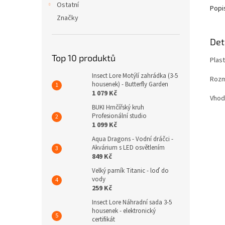
Ostatní
Popi
Značky
Det
Top 10 produktů
Plast
Insect Lore Motýlí zahrádka (3-5
Rozm
housenek) - Butterfly Garden
1 079 Kč
Vhodn
BUKI Hrnčířský kruh
Profesionální studio
1 099 Kč
Aqua Dragons - Vodní dráčci -
Akvárium s LED osvětlením
849 Kč
Velký parník Titanic - loď do
vody
259 Kč
Insect Lore Náhradní sada 3-5
housenek - elektronický
certifikát