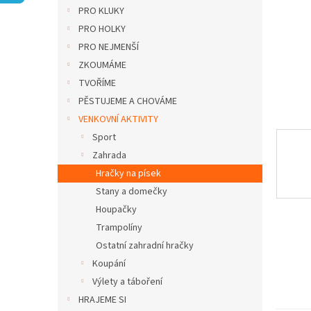
n
PRO KLUKY
e
PRO HOLKY
l
PRO NEJMENŠÍ
ZKOUMÁME
TVOŘÍME
PĚSTUJEME A CHOVÁME
VENKOVNÍ AKTIVITY
Sport
Zahrada
Hračky na písek
Stany a domečky
Houpačky
Trampolíny
Ostatní zahradní hračky
Koupání
Výlety a táboření
HRAJEME SI