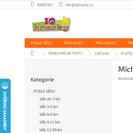
Přejít
608807817
info@iqhracky.cz
na
obsah
PODLE VĚKU
PRO KLUKY
PRO HOLKY
PR
Domů
VENKOVNÍ AKTIVITY
Zahrada
Hračky
P
Míc
o
Přeskočit
s
Průměr
Neohod
Kategorie
kategorie
t
hodnoce
r
produkt
PODLE VĚKU
a
je
Věk do 3 let
0,0
n
z
Věk 3-5 let
n
5
í
Věk 6-8 let
hvězdič
p
Věk 9-12 let
a
Věk 13-99 let