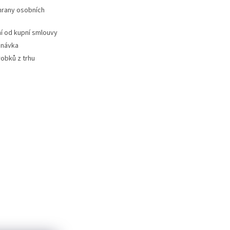
hrany osobních
 od kupní smlouvy
dnávka
robků z trhu