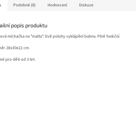
s
Podobné (8)
Hodnocení
Diskuze
ailní popis produktu
ová míchačka na "maltu". Dvě polohy vyklápění bubnu. Plně funkční.
ěr 28x30x22 cm.
é pro děti od 3 let.