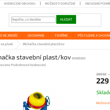
HODNOCENÍ OBCHODU
MOŽNOSTI DORUČENÍ
OBCHODNÍ PODMÍ
HLEDAT
O NEJMENŠÍ
ZKOUMÁME
TVOŘÍME
PĚSTUJEME A CHOVÁ
 na písek
Míchačka stavební plast/kov
hačka stavební plast/kov
43005003
né
noceno
Podrobnosti hodnocení
ní
u
269 Kč
–
229
Měrná
Skla
cena:
ek.
Možnosti