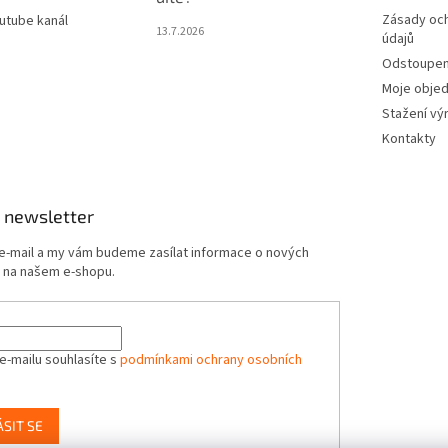
Zásady oc
utube kanál
13.7.2026
údajů
Odstoupení
Moje obje
Stažení vý
Kontakty
 newsletter
 e-mail a my vám budeme zasílat informace o nových
 na našem e-shopu.
e-mailu souhlasíte s
podmínkami ochrany osobních
ÁSIT SE