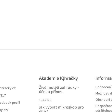
Akademie IQhračky
Informa
Živé motýlí zahrádky -
Hodnocení
iqhracky.cz
účel a přínos
Možnosti d
7817
Obchodní 
15.7.2026
cebook profil
Bezpečnos
Jak vybrat mikroskop pro
ky.cz/
udržitelno
dítě?