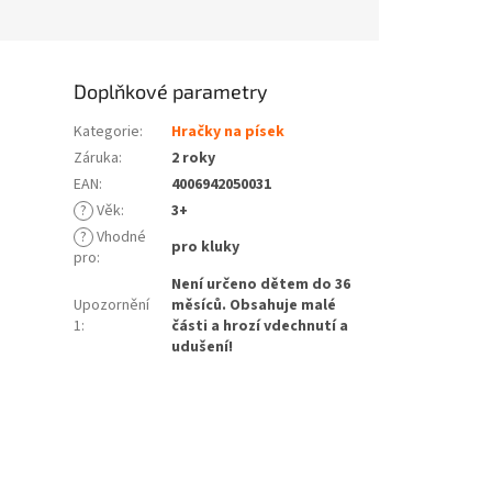
Doplňkové parametry
Kategorie
:
Hračky na písek
Záruka
:
2 roky
EAN
:
4006942050031
?
Věk
:
3+
?
Vhodné
pro kluky
pro
:
Není určeno dětem do 36
Upozornění
měsíců. Obsahuje malé
1
:
části a hrozí vdechnutí a
udušení!