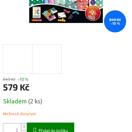
649 Kč
–10 %
649 Kč
–10 %
579 Kč
Měrná
Skladem
(2 ks)
cena:
Možnosti doručení
Přidat do košíku