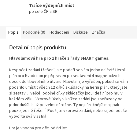
Tisíce výdejních míst
po celé ČR a SR
Popis
Podobné (8)
Hodnocení
Diskuze
Značka
Detailní popis produktu
Hlavolamová hra pro 1 hráče z řady SMART games.
Nespočet zadání i řešení, ale podaří se vám jedno nalézt? Herní
plán pro Kvadrilion je připraven po sestavení 4 magnetických
desek do libovolného útvaru. Hlavolam je vyřešen, pokud se vám
podařilo umístit všech 12 dílků skládačky na herní plán, který jste
si sestavili. Velké, odolné dílky skládačky jsou ideální pro hru v
každém věku. Vzorové úkoly v knížce zadání jsou seřazeny od
jednodušších až po velmi náročné. Ty nejnáročnější mají pak
pouze jediné řešení. Použijte vzorová zadání, nebo si jednoduše
vytvořte svá vlastní!
Hra je vhodná pro děti od 6ti let