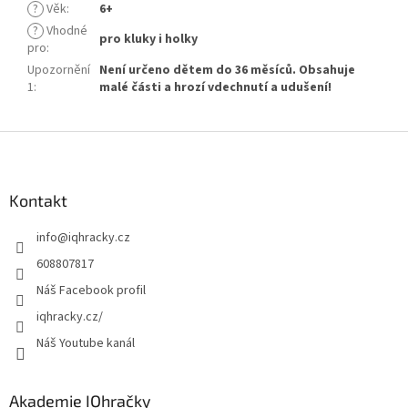
?
Věk
:
6+
?
Vhodné
pro kluky i holky
pro
:
Upozornění
Není určeno dětem do 36 měsíců. Obsahuje
1
:
malé části a hrozí vdechnutí a udušení!
Z
á
p
a
Kontakt
t
info
@
iqhracky.cz
í
608807817
Náš Facebook profil
iqhracky.cz/
Náš Youtube kanál
Akademie IQhračky