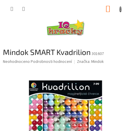
Přejít
NÁKUP
na
obsah
KOŠÍK
Mindok SMART Kvadrilion
301607
Průměrné
Neohodnoceno
Podrobnosti hodnocení
Značka:
Mindok
hodnocení
produktu
je
0,0
z
5
hvězdiček.