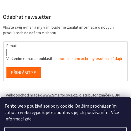
Odebírat newsletter
Vložte svůj e-mail a my vám budeme zasílat informace o nových
produktech na našem e-shopu.
E-mail
Vložením e-mailu souhlasíte s
podmínkami ochrany osobních údajů
PŘIHLÁSIT SE
Velkoobchod hraček www.Smart-Toys.cz, distributor značek BUKI
France, Brainstorm Toys, Insect Lore, World Alive, T.A.O.S. a dalších
Tento web používá soubory cookie. Dalším procházením
tohoto webu vyjadřujete souhlas s jejich používáním.. Více
informací
zde
.
Vytvořil Shoptet