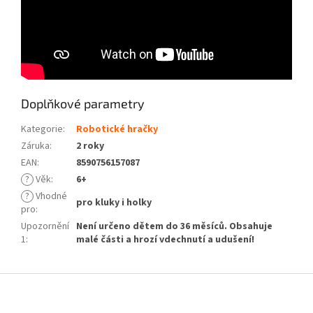
Doplňkové parametry
Kategorie
:
Robotické hračky
Záruka
:
2 roky
EAN
:
8590756157087
?
Věk
:
6+
?
Vhodné
pro kluky i holky
pro
:
Upozornění
Není určeno dětem do 36 měsíců. Obsahuje
1
:
malé části a hrozí vdechnutí a udušení!
Z
á
p