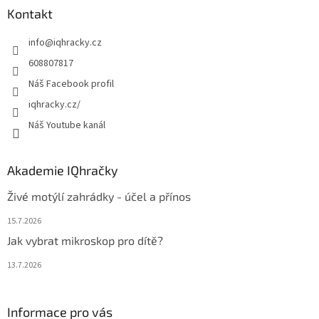
a
Kontakt
t
info
@
iqhracky.cz
í
608807817
Náš Facebook profil
iqhracky.cz/
Náš Youtube kanál
Akademie IQhračky
Živé motýlí zahrádky - účel a přínos
15.7.2026
Jak vybrat mikroskop pro dítě?
13.7.2026
Informace pro vás