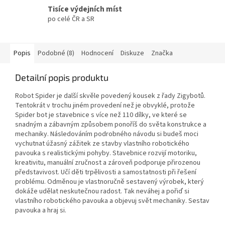
Tisíce výdejních míst
po celé ČR a SR
Popis
Podobné (8)
Hodnocení
Diskuze
Značka
Detailní popis produktu
Robot Spider je další skvěle povedený kousek z řady Zigybotů.
Tentokrát v trochu jiném provedení než je obvyklé, protože
Spider bot je stavebnice s více než 110 dílky, ve které se
snadným a zábavným způsobem ponoříš do světa konstrukce a
mechaniky. Následováním podrobného návodu si budeš moci
vychutnat úžasný zážitek ze stavby vlastního robotického
pavouka s realistickými pohyby. Stavebnice rozvijí motoriku,
kreativitu, manuální zručnost a zároveň podporuje přirozenou
představivost. Učí děti trpělivosti a samostatnosti při řešení
problému. Odměnou je vlastnoručně sestavený výrobek, který
dokáže udělat neskutečnou radost. Tak neváhej a pořiď si
vlastního robotického pavouka a objevuj svět mechaniky. Sestav
pavouka a hraj si.