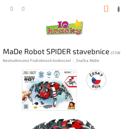
Přejít
NÁKUP
na
obsah
KOŠÍK
MaDe Robot SPIDER stavebnice
15708
Průměrné
Neohodnoceno
Podrobnosti hodnocení
Značka:
MaDe
hodnocení
produktu
je
0,0
z
5
hvězdiček.