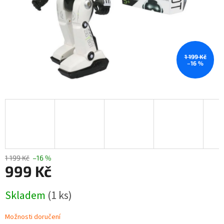
1 199 Kč
–16 %
1 199 Kč
–16 %
999 Kč
Měrná
Skladem
(1 ks)
cena:
Možnosti doručení