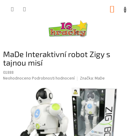
Přejít
NÁKUP
na
obsah
KOŠÍK
MaDe Interaktivní robot Zigy s
tajnou misí
01888
Průměrné
Neohodnoceno
Podrobnosti hodnocení
Značka:
MaDe
hodnocení
produktu
je
0,0
z
5
hvězdiček.