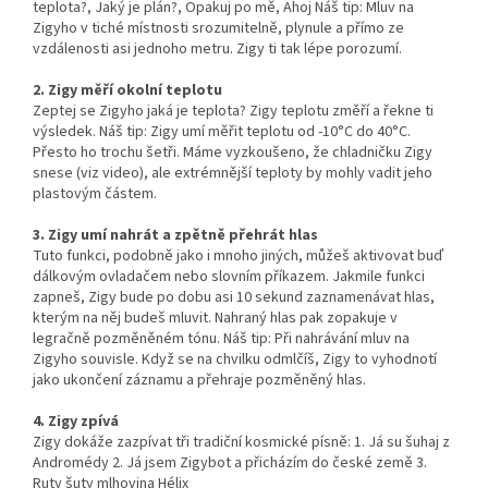
teplota?, Jaký je plán?, Opakuj po mě, Ahoj Náš tip: Mluv na
Zigyho v tiché místnosti srozumitelně, plynule a přímo ze
vzdálenosti asi jednoho metru. Zigy ti tak lépe porozumí.
2. Zigy měří okolní teplotu
Zeptej se Zigyho jaká je teplota? Zigy teplotu změří a řekne ti
výsledek. Náš tip: Zigy umí měřit teplotu od -10°C do 40°C.
Přesto ho trochu šetři. Máme vyzkoušeno, že chladničku Zigy
snese (viz video), ale extrémnější teploty by mohly vadit jeho
plastovým částem.
3. Zigy umí nahrát a zpětně přehrát hlas
Tuto funkci, podobně jako i mnoho jiných, můžeš aktivovat buď
dálkovým ovladačem nebo slovním příkazem. Jakmile funkci
zapneš, Zigy bude po dobu asi 10 sekund zaznamenávat hlas,
kterým na něj budeš mluvit. Nahraný hlas pak zopakuje v
legračně pozměněném tónu. Náš tip: Při nahrávání mluv na
Zigyho souvisle. Když se na chvilku odmlčíš, Zigy to vyhodnotí
jako ukončení záznamu a přehraje pozměněný hlas.
4. Zigy zpívá
Zigy dokáže zazpívat tři tradiční kosmické písně: 1. Já su šuhaj z
Andromédy 2. Já jsem Zigybot a přicházím do české země 3.
Ruty šuty mlhovina Hélix