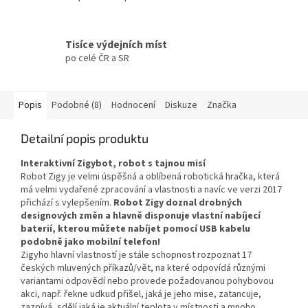
Tisíce výdejních míst
po celé ČR a SR
Popis
Podobné (8)
Hodnocení
Diskuze
Značka
Detailní popis produktu
Interaktivní Zigybot, robot s tajnou misí
Robot Zigy je velmi úspěšná a oblíbená robotická hračka, která
má velmi vydařené zpracování a vlastnosti a navíc ve verzi 2017
přichází s vylepšením.
Robot Zigy doznal drobných
designových změn a hlavně disponuje vlastní nabíjecí
baterií, kterou můžete nabíjet pomocí USB kabelu
podobně jako mobilní telefon!
Zigyho hlavní vlastností je stále schopnost rozpoznat 17
českých mluvených příkazů/vět, na které odpovídá různými
variantami odpovědí nebo provede požadovanou pohybovou
akci, např. řekne udkud přišel, jaká je jeho mise, zatancuje,
zazpívá, sdělí jaká je aktuální teplota v místnosti a mnoho