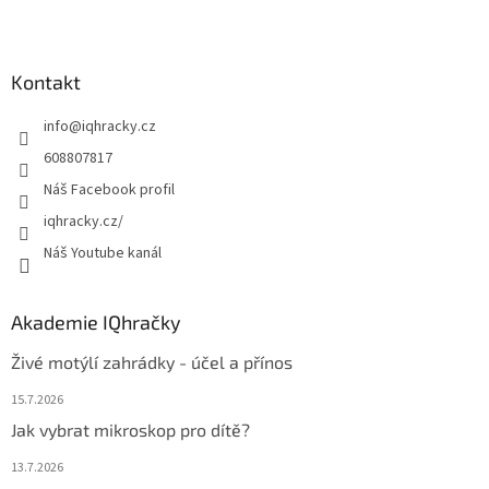
Z
á
p
a
Kontakt
t
info
@
iqhracky.cz
í
608807817
Náš Facebook profil
iqhracky.cz/
Náš Youtube kanál
Akademie IQhračky
Živé motýlí zahrádky - účel a přínos
15.7.2026
Jak vybrat mikroskop pro dítě?
13.7.2026