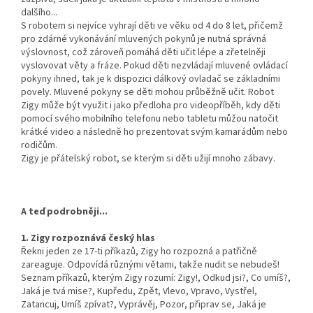
dalšího...
S robotem si nejvíce vyhrají děti ve věku od 4 do 8 let, přičemž
pro zdárné vykonávání mluvených pokynů je nutná správná
výslovnost, což zároveň pomáhá děti učit lépe a zřetelněji
vyslovovat věty a fráze. Pokud děti nezvládají mluvené ovládací
pokyny ihned, tak je k dispozici dálkový ovladač se základními
povely. Mluvené pokyny se děti mohou průběžně učit. Robot
Zigy může být využit i jako předloha pro videopříběh, kdy děti
pomocí svého mobilního telefonu nebo tabletu můžou natočit
krátké video a následně ho prezentovat svým kamarádům nebo
rodičům.
Zigy je přátelský robot, se kterým si děti užijí mnoho zábavy.
A teď podrobněji...
1. Zigy rozpoznává český hlas
Řekni jeden ze 17-ti příkazů, Zigy ho rozpozná a patřičně
zareaguje. Odpovídá různými větami, takže nudit se nebudeš!
Seznam příkazů, kterým Zigy rozumí: Zigy!, Odkud jsi?, Co umíš?,
Jaká je tvá mise?, Kupředu, Zpět, Vlevo, Vpravo, Vystřel,
Zatancuj, Umíš zpívat?, Vyprávěj, Pozor, připrav se, Jaká je