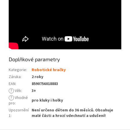
Doplňkové parametry
Kategorie
:
Robotické hračky
Záruka
:
2 roky
EAN
:
8590756018883
?
Věk
:
3+
?
Vhodné
pro kluky i holky
pro
:
Upozornění
Není určeno dětem do 36 měsíců. Obsahuje
1
:
malé části a hrozí vdechnutí a udušení!