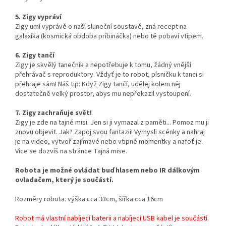
5. Zigy vypráví
Zigy umí vyprávě o naší sluneční soustavě, zná recept na
galaxíka (kosmická obdoba pribináčka) nebo tě pobaví vtipem.
6. Zigy tančí
Zigy je skvělý tanečník a nepotřebuje k tomu, žádný vnější
přehrávač s reproduktory. Vždyť je to robot, písničku k tanci si
přehraje sám! Náš tip: Když Zigy tančí, udělej kolem něj
dostatečně velký prostor, abys mu nepřekazil vystoupení.
7. Zigy zachraňuje svět!
Zigy je zde na tajné misi. Jen si ji vymazal z paměti... Pomoz mu ji
znovu objevit. Jak? Zapoj svou fantazii! Vymysli scénky a nahraj
je na video, vytvoř zajímavé nebo vtipné momentky a nafoť je.
Více se dozvíš na stránce Tajná mise.
Robota je možné ovládat buď hlasem nebo IR dálkovým
ovladačem, který je součástí.
Rozměry robota: výška cca 33cm, šířka cca 16cm
Robot má vlastní nabíjecí baterii a nabíjecí USB kabel je součástí.