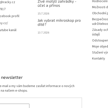
Živé motýlí zahrádky -
Hodnocení
iqhracky.cz
účel a přínos
Možnosti d
7817
Obchodní 
15.7.2026
cebook profil
Bezpečnos
Jak vybrat mikroskop pro
ky.cz/
udržitelno
dítě?
Zásady oc
utube kanál
13.7.2026
údajů
Odstoupení
Moje obje
Stažení vý
Kontakty
 newsletter
 e-mail a my vám budeme zasílat informace o nových
 na našem e-shopu.