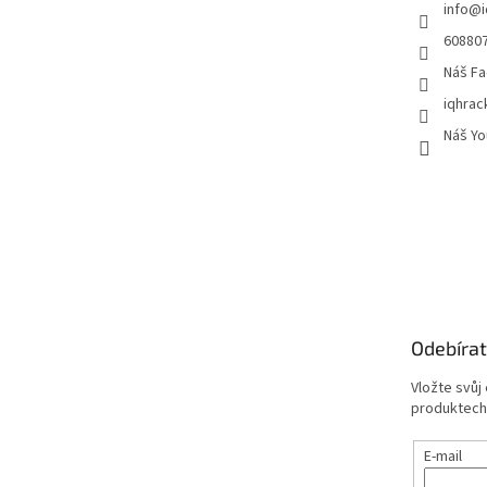
info
@
60880
Náš Fa
iqhrac
Náš Yo
Odebírat
Vložte svůj
produktech
E-mail