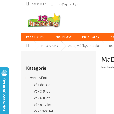
Přejít
608807817
info@iqhracky.cz
na
obsah
PODLE VĚKU
PRO KLUKY
PRO HOLKY
PR
Domů
PRO KLUKY
Auta, vláčky, letadla
RC
P
MaD
o
Přeskočit
s
Průměr
Neohod
Kategorie
kategorie
t
hodnoce
r
produkt
PODLE VĚKU
a
je
Věk do 3 let
0,0
n
z
Věk 3-5 let
n
5
í
Věk 6-8 let
hvězdič
p
Věk 9-12 let
a
Věk 13-99 let