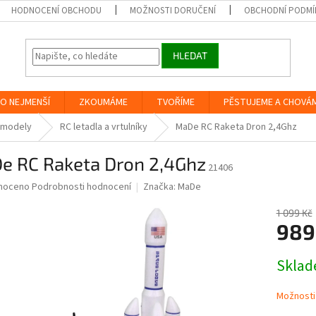
HODNOCENÍ OBCHODU
MOŽNOSTI DORUČENÍ
OBCHODNÍ PODMÍ
HLEDAT
O NEJMENŠÍ
ZKOUMÁME
TVOŘÍME
PĚSTUJEME A CHOVÁ
 modely
RC letadla a vrtulníky
MaDe RC Raketa Dron 2,4Ghz
e RC Raketa Dron 2,4Ghz
21406
né
noceno
Podrobnosti hodnocení
Značka:
MaDe
ní
u
1 099 Kč
989
Měrná
Skla
cena:
ek.
Možnosti