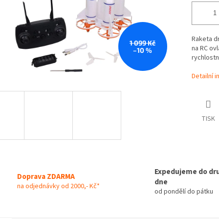
Raketa d
1 099 Kč
na RC ovl
–10 %
rychlostn
Detailní 
TISK
Expedujeme do dr
Doprava ZDARMA
dne
na odjednávky od 2000,- Kč*
od pondělí do pátku