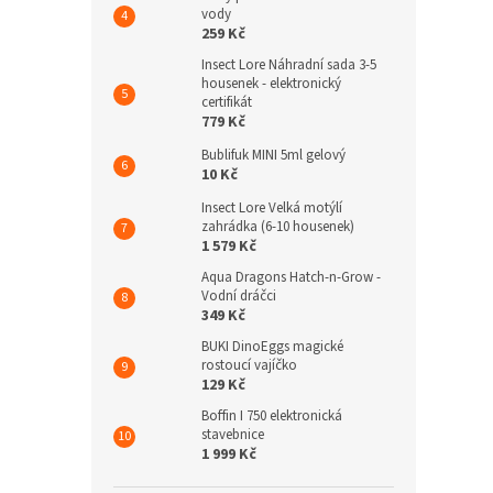
vody
259 Kč
Insect Lore Náhradní sada 3-5
housenek - elektronický
certifikát
779 Kč
Bublifuk MINI 5ml gelový
10 Kč
Insect Lore Velká motýlí
zahrádka (6-10 housenek)
1 579 Kč
Aqua Dragons Hatch-n-Grow -
Vodní dráčci
349 Kč
BUKI DinoEggs magické
rostoucí vajíčko
129 Kč
Boffin I 750 elektronická
stavebnice
1 999 Kč