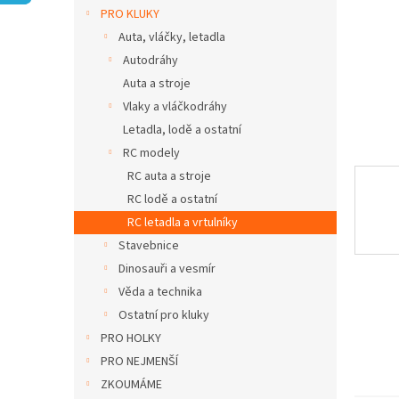
n
PRO KLUKY
e
Auta, vláčky, letadla
l
Autodráhy
Auta a stroje
Vlaky a vláčkodráhy
Letadla, lodě a ostatní
RC modely
RC auta a stroje
RC lodě a ostatní
RC letadla a vrtulníky
Stavebnice
Dinosauři a vesmír
Věda a technika
Ostatní pro kluky
PRO HOLKY
PRO NEJMENŠÍ
ZKOUMÁME