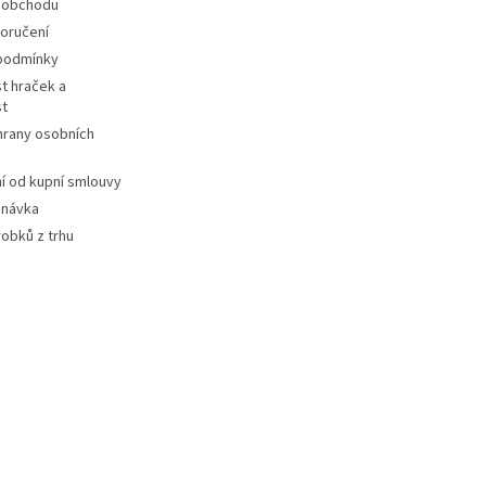
 obchodu
oručení
podmínky
t hraček a
st
hrany osobních
 od kupní smlouvy
dnávka
robků z trhu