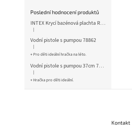
Poslední hodnocení produktů
INTEX Krycí bazénová plachta Round 305cm 28030
|
Hodnocení produktu je 5 z 5 hvězdiček.
Vodní pistole s pumpou 78862
|
Hodnocení produktu je 5 z 5 hvězdiček.
+ Pro děti ideální hračka na léto.
Vodní pistole s pumpou 37cm 78961
|
Hodnocení produktu je 5 z 5 hvězdiček.
+ Hračka pro děti ideální.
Z
á
p
a
t
Kontakt
í