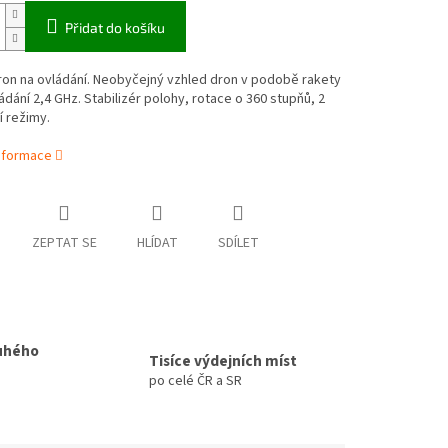
Přidat do košíku
ron na ovládání. Neobyčejný vzhled dron v podobě rakety
ádání 2,4 GHz. Stabilizér polohy, rotace o 360 stupňů, 2
í režimy.
informace
ZEPTAT SE
HLÍDAT
SDÍLET
uhého
Tisíce výdejních míst
po celé ČR a SR