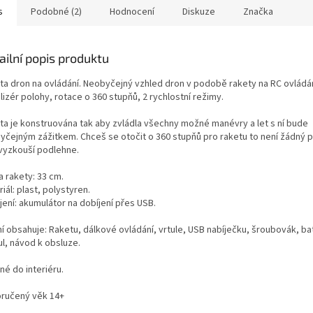
s
Podobné (2)
Hodnocení
Diskuze
Značka
ailní popis produktu
ta dron na ovládání. Neobyčejný vzhled dron v podobě rakety na RC ovládán
lizér polohy, rotace o 360 stupňů, 2 rychlostní režimy.
ta je konstruována tak aby zvládla všechny možné manévry a let s ní bude
yčejným zážitkem. Chceš se otočit o 360 stupňů pro raketu to není žádný 
vyzkouší podlehne.
a rakety: 33 cm.
iál: plast, polystyren.
jení: akumulátor na dobíjení přes USB.
ní obsahuje: Raketu, dálkové ovládání, vrtule, USB nabíječku, šroubovák, ba
l, návod k obsluze.
né do interiéru.
ručený věk 14+