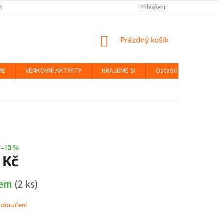
NKY
BEZPEČNOST HRAČEK A UDRŽITELNOST
Přihlášení
ZÁSADY OCHRANY OS
NÁKUPNÍ
Prázdný košík
KOŠÍK
ME
VENKOVNÍ AKTIVITY
HRAJEME SI
Ostatní
Značky
–10 %
 Kč
dem
(2 ks)
 doručení