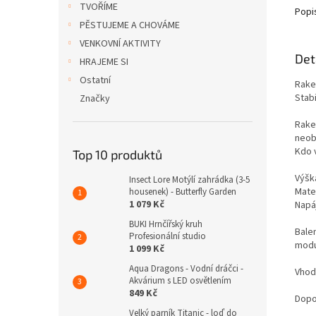
TVOŘÍME
Popi
PĚSTUJEME A CHOVÁME
VENKOVNÍ AKTIVITY
Det
HRAJEME SI
Ostatní
Rake
Stabi
Značky
Rake
neob
Kdo 
Top 10 produktů
Výšk
Insect Lore Motýlí zahrádka (3-5
Mater
housenek) - Butterfly Garden
1 079 Kč
Napá
BUKI Hrnčířský kruh
Bale
Profesionální studio
modu
1 099 Kč
Aqua Dragons - Vodní dráčci -
Vhod
Akvárium s LED osvětlením
849 Kč
Dopo
Velký parník Titanic - loď do