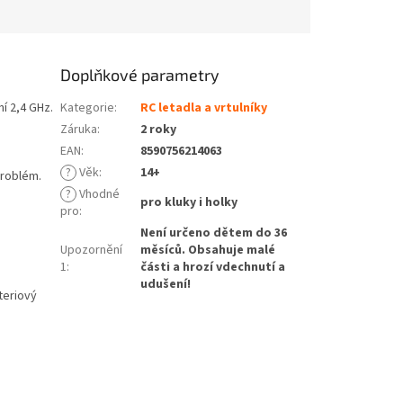
Doplňkové parametry
í 2,4 GHz.
Kategorie
:
RC letadla a vrtulníky
Záruka
:
2 roky
EAN
:
8590756214063
?
Věk
:
14+
problém.
?
Vhodné
pro kluky i holky
pro
:
Není určeno dětem do 36
Upozornění
měsíců. Obsahuje malé
1
:
části a hrozí vdechnutí a
udušení!
teriový