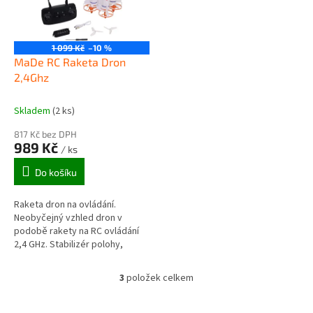
1 099 Kč
–10 %
MaDe RC Raketa Dron
2,4Ghz
Skladem
(2 ks)
817 Kč bez DPH
989 Kč
/ ks
Do košíku
Raketa dron na ovládání.
Neobyčejný vzhled dron v
podobě rakety na RC ovládání
2,4 GHz. Stabilizér polohy,
rotace o 360 stupňů, 2
rychlostní režimy.
3
položek celkem
O
v
l