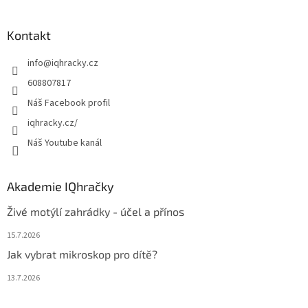
á
p
a
Kontakt
t
info
@
iqhracky.cz
í
608807817
Náš Facebook profil
iqhracky.cz/
Náš Youtube kanál
Akademie IQhračky
Živé motýlí zahrádky - účel a přínos
15.7.2026
Jak vybrat mikroskop pro dítě?
13.7.2026