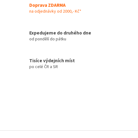
á
Doprava ZDARMA
d
na odjednávky od 2000,- Kč*
a
c
í
Expedujeme do druhého dne
p
od pondělí do pátku
r
v
k
y
Tisíce výdejních míst
v
po celé ČR a SR
ý
p
i
s
u
Z