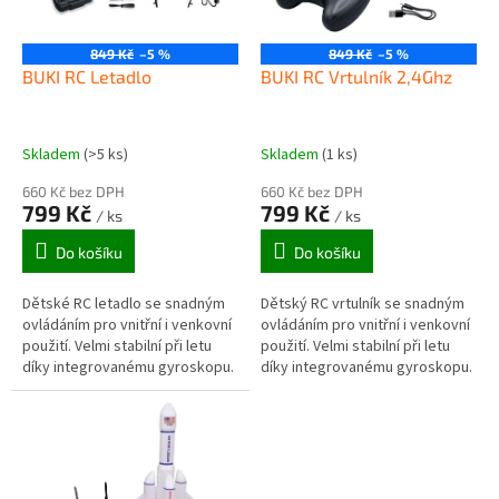
p
r
o
849 Kč
–5 %
849 Kč
–5 %
d
BUKI RC Letadlo
BUKI RC Vrtulník 2,4Ghz
u
k
t
Skladem
(>5 ks)
Skladem
(1 ks)
ů
660 Kč bez DPH
660 Kč bez DPH
799 Kč
799 Kč
/ ks
/ ks
Do košíku
Do košíku
Dětské RC letadlo se snadným
Dětský RC vrtulník se snadným
ovládáním pro vnitřní i venkovní
ovládáním pro vnitřní i venkovní
použití. Velmi stabilní při letu
použití. Velmi stabilní při letu
díky integrovanému gyroskopu.
díky integrovanému gyroskopu.
Letadlo je vyrobeno z
nárazuvzdorné pěny, takže...