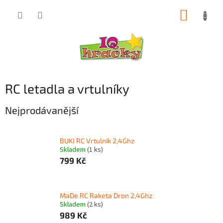
Přejít
NÁKUP
na
obsah
KOŠÍK
RC letadla a vrtulníky
Nejprodávanější
BUKI RC Vrtulník 2,4Ghz
Skladem
(1 ks)
799 Kč
MaDe RC Raketa Dron 2,4Ghz
Skladem
(2 ks)
989 Kč