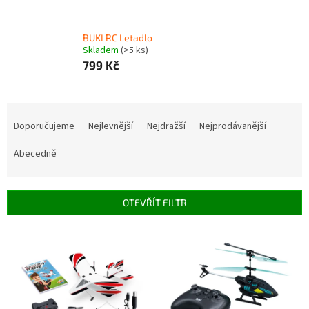
BUKI RC Letadlo
Skladem
(>5 ks)
799 Kč
Ř
a
Doporučujeme
Nejlevnější
Nejdražší
Nejprodávanější
z
e
Abecedně
n
í
p
OTEVŘÍT FILTR
r
o
V
d
ý
u
p
k
i
t
s
ů