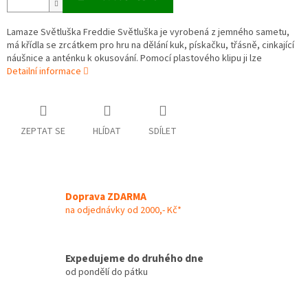
Lamaze Světluška Freddie Světluška je vyrobená z jemného sametu,
má křídla se zrcátkem pro hru na dělání kuk, pískačku, třásně, cinkající
náušnice a anténku k okusování. Pomocí plastového klipu ji lze
Detailní informace
ZEPTAT SE
HLÍDAT
SDÍLET
Doprava ZDARMA
na odjednávky od 2000,- Kč*
Expedujeme do druhého dne
od pondělí do pátku