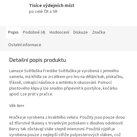
Tisíce výdejních míst
po celé ČR a SR
Popis
Podobné (4)
Hodnocení
Diskuze
Značka
Ostatní informace
Detailní popis produktu
Lamaze Světluška Freddie Světluška je vyrobená z jemného
sametu, má křídla se zrcátkem pro hru na dělání kuk, pískačku,
třásně, cinkající náušnice a anténku k okusování. Pomocí
plastového klipu ji lze snadno připevnit k postýlce, kočárku
apod. Lze prát v pračce.
Věk 6m+
Hračka je vyrobena z kvalitního veluru. Použity jsou pouze dvou
až třívrstvé tkaniny s trvanlivým potiskem s dlouhou odolností.
Barvy tak zůstávají stále stejně intenzivní. Použitá výplň je
vyrobena pouze z nejlepší střiže polyesterových vláken, což