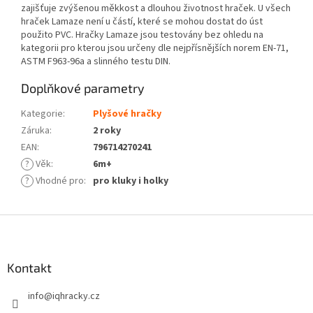
zajišťuje zvýšenou měkkost a dlouhou životnost hraček. U všech
hraček Lamaze není u částí, které se mohou dostat do úst
použito PVC. Hračky Lamaze jsou testovány bez ohledu na
kategorii pro kterou jsou určeny dle nejpřísnějších norem EN-71,
ASTM F963-96a a slinného testu DIN.
Doplňkové parametry
Kategorie
:
Plyšové hračky
Záruka
:
2 roky
EAN
:
796714270241
?
Věk
:
6m+
?
Vhodné pro
:
pro kluky i holky
Z
á
p
a
Kontakt
t
info
@
iqhracky.cz
í