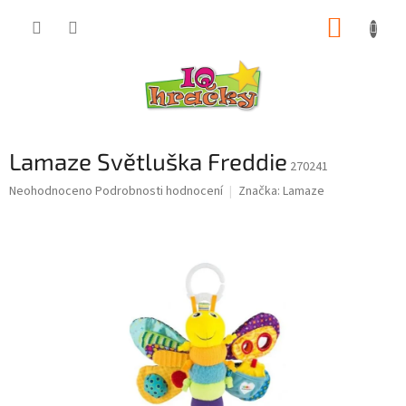
Přejít
NÁKUP
na
obsah
KOŠÍK
Lamaze Světluška Freddie
270241
Průměrné
Neohodnoceno
Podrobnosti hodnocení
Značka:
Lamaze
hodnocení
produktu
je
0,0
z
5
hvězdiček.