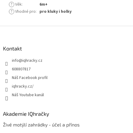
?
Věk
:
6m+
?
Vhodné pro
:
pro kluky i holky
Z
á
p
a
Kontakt
t
info
@
iqhracky.cz
í
608807817
Náš Facebook profil
iqhracky.cz/
Náš Youtube kanál
Akademie IQhračky
Živé motýlí zahrádky - účel a přínos