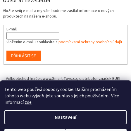
Odebírat newsletter
Vložte svůj e-mail a my vám budeme zasílat informace o nových
produktech na našem e-shopu.
E-mail
Vložením e-mailu souhlasíte s
podmínkami ochrany osobních údajů
PŘIHLÁSIT SE
Velkoobchod hraček www.Smart-Toys.cz, distributor značek BUKI
France, Brainstorm Toys, Insect Lore, World Alive, T.A.O.S. a dalších
Tento web používá soubory cookie. Dalším procházením
tohoto webu vyjadřujete souhlas s jejich používáním.. Více
informací
zde
.
Vytvořil Shoptet
Nastavení
Copyright 2026
IQhracky.cz
. Všechna práva vyhrazena.
Upravit