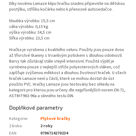
Díky novému Lamaze klipu hračku snadno připevníte na dětskou
postýlku, stříšku kočárku nebo k přenosné autosedačce.
hloubka výrobku: 15,5 cm
váha výrobku: 0,15 kg
výška výrobku: 34,5 cm
šířka výrobku: 23,5 cm
Hračka je vyrobena z kvalitního veluru. Použity jsou pouze dvou
až třívrstvé tkaniny s trvanlivým potiskem s dlouhou odolností.
Barvy tak zůstávají stále stejně intenzivní. Použitá výplň je
vyrobena pouze z nejlepší střiže polyesterových vláken, což
zajišťuje zvýšenou měkkost a dlouhou životnost hraček. U všech
hraček Lamaze není u částí, které se mohou dostat do úst
použito PVC. Hračky Lamaze jsou testovány bez ohledu na
kategorii pro kterou jsou určeny dle nejpřísnějších norem EN-71,
ASTM F963-96a a slinného testu DIN.
Doplňkové parametry
Kategorie
:
Plyšové hračky
Záruka
:
2 roky
EAN
:
0796714270234