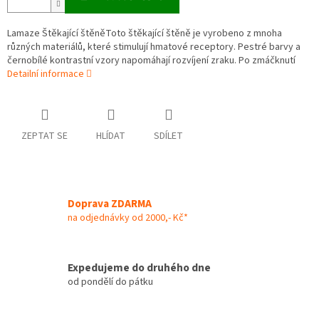
Lamaze Štěkající štěněToto štěkající štěně je vyrobeno z mnoha
různých materiálů, které stimulují hmatové receptory. Pestré barvy a
černobílé kontrastní vzory napomáhají rozvíjení zraku. Po zmáčknutí
Detailní informace
ZEPTAT SE
HLÍDAT
SDÍLET
Doprava ZDARMA
na odjednávky od 2000,- Kč*
Expedujeme do druhého dne
od pondělí do pátku