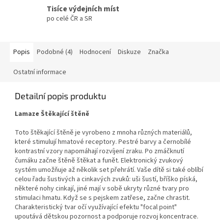
Tisíce výdejních míst
po celé ČR a SR
Popis
Podobné (4)
Hodnocení
Diskuze
Značka
Ostatní informace
Detailní popis produktu
Lamaze Štěkající štěně
Toto štěkající štěně je vyrobeno z mnoha různých materiálů,
které stimulují hmatové receptory. Pestré barvy a černobílé
kontrastní vzory napomáhají rozvíjení zraku. Po zmáčknutí
čumáku začne štěně štěkat a funět. Elektronický zvukový
systém umožňuje až několik set přehrátí. Vaše dítě si také oblíbí
celou řadu šustivých a cinkavých zvuků: uši šustí, bříško píská,
některé nohy cinkají, jiné mají v sobě ukryty různé tvary pro
stimulaci hmatu. Když se s pejskem zatřese, začne chrastit.
Charakteristický tvar očí využívající efektu "focal point"
upoutává dětskou pozornost a podporuje rozvoj koncentrace.