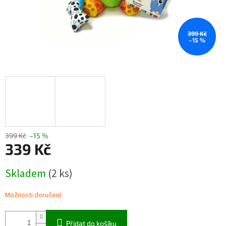
399 Kč
–15 %
399 Kč
–15 %
339 Kč
Měrná
Skladem
(2 ks)
cena:
Možnosti doručení
Přidat do košíku