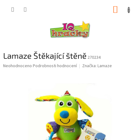
Přejít
NÁKUP
na
obsah
KOŠÍK
Lamaze Štěkající štěně
270234
Průměrné
Neohodnoceno
Podrobnosti hodnocení
Značka:
Lamaze
hodnocení
produktu
je
0,0
z
5
hvězdiček.