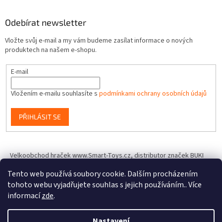
Odebírat newsletter
Vložte svůj e-mail a my vám budeme zasílat informace o nových
produktech na našem e-shopu.
E-mail
Vložením e-mailu souhlasíte s
podmínkami ochrany osobních údajů
PŘIHLÁSIT SE
Velkoobchod hraček www.Smart-Toys.cz, distributor značek BUKI
France, Brainstorm Toys, Insect Lore, World Alive, T.A.O.S. a dalších
Tento web používá soubory cookie. Dalším procházením
tohoto webu vyjadřujete souhlas s jejich používáním.. Více
informací
zde
.
Vytvořil Shoptet
Nastavení