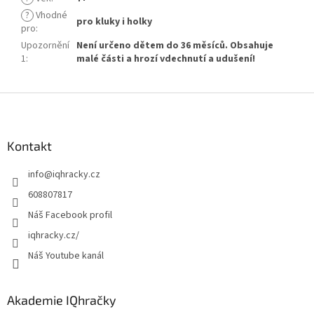
?
Vhodné
pro kluky i holky
pro
:
Upozornění
Není určeno dětem do 36 měsíců. Obsahuje
1
:
malé části a hrozí vdechnutí a udušení!
Z
á
p
a
Kontakt
t
info
@
iqhracky.cz
í
608807817
Náš Facebook profil
iqhracky.cz/
Náš Youtube kanál
Akademie IQhračky