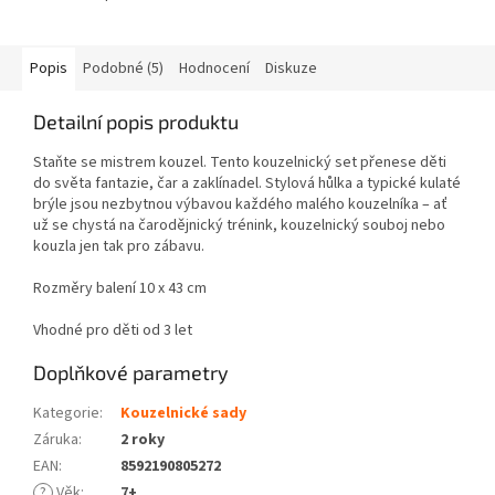
Popis
Podobné (5)
Hodnocení
Diskuze
Detailní popis produktu
Staňte se mistrem kouzel. Tento kouzelnický set přenese děti
do světa fantazie, čar a zaklínadel. Stylová hůlka a typické kulaté
brýle jsou nezbytnou výbavou každého malého kouzelníka – ať
už se chystá na čarodějnický trénink, kouzelnický souboj nebo
kouzla jen tak pro zábavu.
Rozměry balení 10 x 43 cm
Vhodné pro děti od 3 let
Doplňkové parametry
Kategorie
:
Kouzelnické sady
Záruka
:
2 roky
EAN
:
8592190805272
?
Věk
:
7+