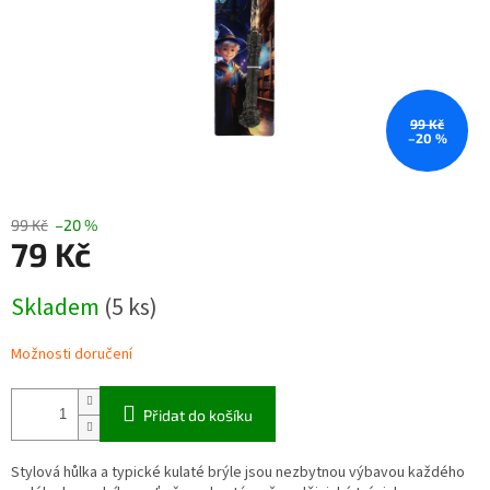
99 Kč
–20 %
99 Kč
–20 %
79 Kč
Měrná
Skladem
(5 ks)
cena:
Možnosti doručení
Přidat do košíku
Stylová hůlka a typické kulaté brýle jsou nezbytnou výbavou každého