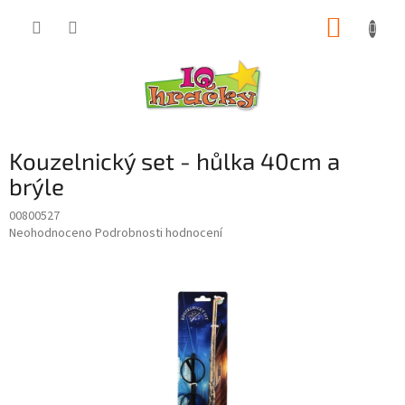
Přejít
NÁKUP
na
obsah
KOŠÍK
Kouzelnický set - hůlka 40cm a
brýle
00800527
Průměrné
Neohodnoceno
Podrobnosti hodnocení
hodnocení
produktu
je
0,0
z
5
hvězdiček.