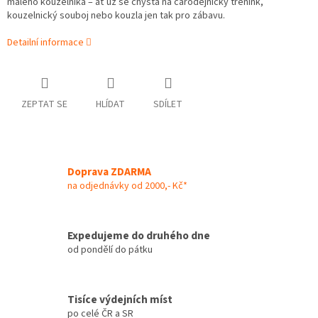
malého kouzelníka – ať už se chystá na čarodějnický trénink,
kouzelnický souboj nebo kouzla jen tak pro zábavu.
Detailní informace
ZEPTAT SE
HLÍDAT
SDÍLET
Doprava ZDARMA
na odjednávky od 2000,- Kč*
Expedujeme do druhého dne
od pondělí do pátku
Tisíce výdejních míst
po celé ČR a SR