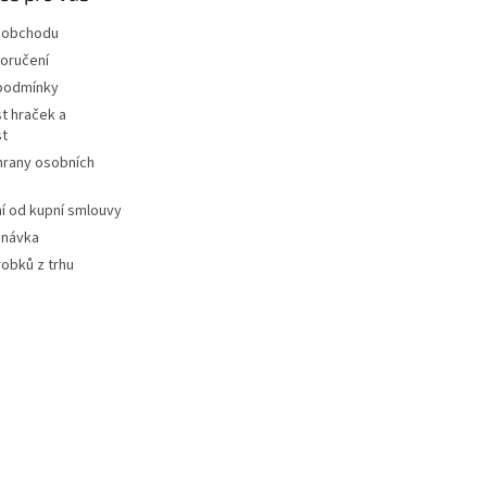
 obchodu
oručení
podmínky
t hraček a
st
hrany osobních
 od kupní smlouvy
dnávka
robků z trhu