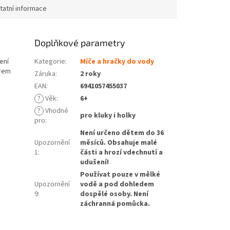
tatní informace
Doplňkové parametry
ení
Kategorie
:
Míče a hračky do vody
orem
Záruka
:
2 roky
EAN
:
6941057455037
?
Věk
:
6+
?
Vhodné
pro kluky i holky
pro
:
Není určeno dětem do 36
Upozornění
měsíců. Obsahuje malé
1
:
části a hrozí vdechnutí a
udušení!
Používat pouze v mělké
Upozornění
vodě a pod dohledem
9
:
dospělé osoby. Není
záchranná pomůcka.