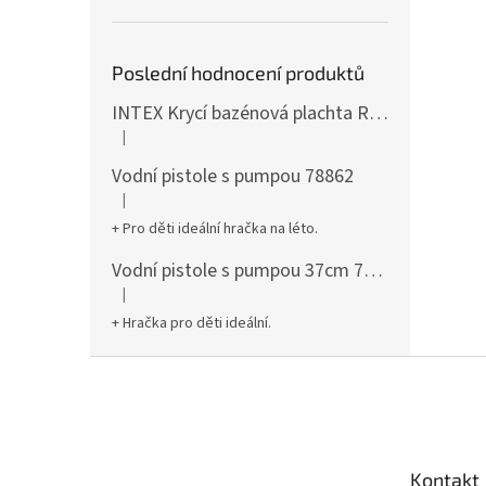
Poslední hodnocení produktů
INTEX Krycí bazénová plachta Round 305cm 28030
|
Hodnocení produktu je 5 z 5 hvězdiček.
Vodní pistole s pumpou 78862
|
Hodnocení produktu je 5 z 5 hvězdiček.
+ Pro děti ideální hračka na léto.
Vodní pistole s pumpou 37cm 78961
|
Hodnocení produktu je 5 z 5 hvězdiček.
+ Hračka pro děti ideální.
Z
á
p
a
t
Kontakt