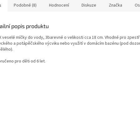
s
Podobné (8)
Hodnocení
Diskuze
Značka
Os
ailní popis produktu
X veselé míčky do vody, 3barevné o velikosti cca 18 cm. Vhodné pro zpestř
eckého a potápěčského výcviku nebo využití v domácím bazénu (pod doz
ělého).
ručeno pro děti od 6 let.