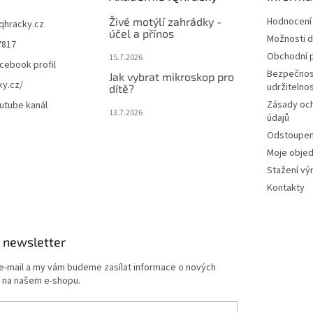
Živé motýlí zahrádky -
Hodnocení
iqhracky.cz
účel a přínos
Možnosti d
7817
Obchodní 
15.7.2026
cebook profil
Bezpečnos
Jak vybrat mikroskop pro
ky.cz/
udržitelno
dítě?
Zásady oc
utube kanál
13.7.2026
údajů
Odstoupení
Moje obje
Stažení vý
Kontakty
 newsletter
 e-mail a my vám budeme zasílat informace o nových
 na našem e-shopu.