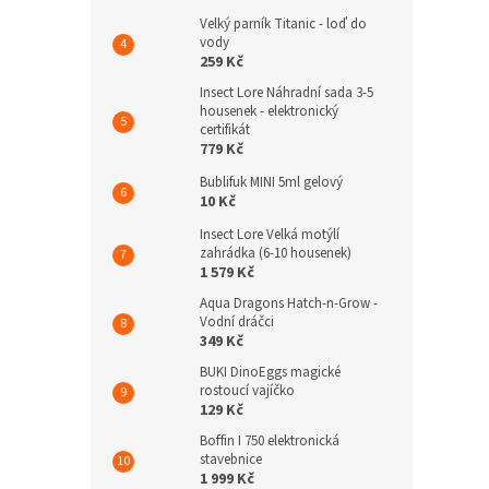
Velký parník Titanic - loď do
vody
259 Kč
Insect Lore Náhradní sada 3-5
housenek - elektronický
certifikát
779 Kč
Bublifuk MINI 5ml gelový
10 Kč
Insect Lore Velká motýlí
zahrádka (6-10 housenek)
1 579 Kč
Aqua Dragons Hatch-n-Grow -
Vodní dráčci
349 Kč
BUKI DinoEggs magické
rostoucí vajíčko
129 Kč
Boffin I 750 elektronická
stavebnice
1 999 Kč