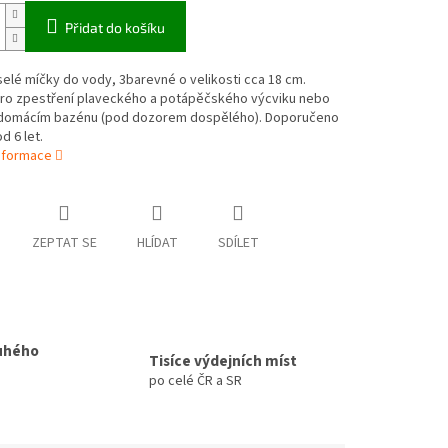
Přidat do košíku
elé míčky do vody, 3barevné o velikosti cca 18 cm.
ro zpestření plaveckého a potápěčského výcviku nebo
v domácím bazénu (pod dozorem dospělého). Doporučeno
d 6 let.
informace
ZEPTAT SE
HLÍDAT
SDÍLET
uhého
Tisíce výdejních míst
po celé ČR a SR