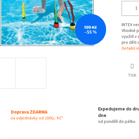
INTEX ves
199 Kč
Vhodné p
–55 %
využití 
pro děti o
Detailní 
TISK
Expedujeme do dr
Doprava ZDARMA
dne
na odjednávky od 2000,- Kč*
od pondělí do pátku