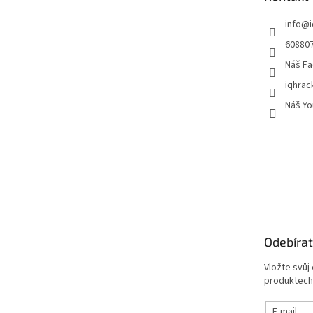
í
info
@
60880
Náš Fa
iqhrac
Náš Yo
Odebírat
Vložte svůj
produktech
E-mail