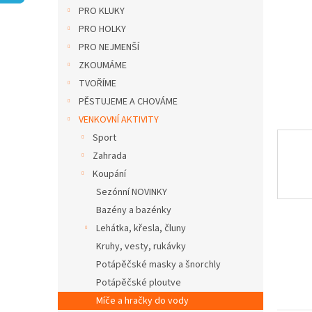
n
PRO KLUKY
e
PRO HOLKY
l
PRO NEJMENŠÍ
ZKOUMÁME
TVOŘÍME
PĚSTUJEME A CHOVÁME
VENKOVNÍ AKTIVITY
Sport
Zahrada
Koupání
Sezónní NOVINKY
Bazény a bazénky
Lehátka, křesla, čluny
Kruhy, vesty, rukávky
Potápěčské masky a šnorchly
Potápěčské ploutve
Míče a hračky do vody