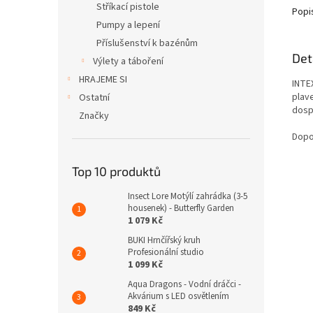
Stříkací pistole
Popi
Pumpy a lepení
Příslušenství k bazénům
Det
Výlety a táboření
HRAJEME SI
INTE
plav
Ostatní
dosp
Značky
Dopo
Top 10 produktů
Insect Lore Motýlí zahrádka (3-5
housenek) - Butterfly Garden
1 079 Kč
BUKI Hrnčířský kruh
Profesionální studio
1 099 Kč
Aqua Dragons - Vodní dráčci -
Akvárium s LED osvětlením
849 Kč