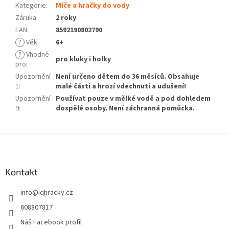
Kategorie
:
Míče a hračky do vody
Záruka
:
2 roky
EAN
:
8592190802790
?
Věk
:
6+
?
Vhodné
pro kluky i holky
pro
:
Upozornění
Není určeno dětem do 36 měsíců. Obsahuje
1
:
malé části a hrozí vdechnutí a udušení!
Upozornění
Používat pouze v mělké vodě a pod dohledem
9
:
dospělé osoby. Není záchranná pomůcka.
Z
á
p
a
Kontakt
t
info
@
iqhracky.cz
í
608807817
Náš Facebook profil