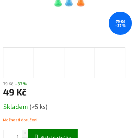
79 Kč
–37 %
79 Kč
–37 %
49 Kč
Měrná
Skladem
(>5 ks)
cena:
Možnosti doručení
Přidat do košíku