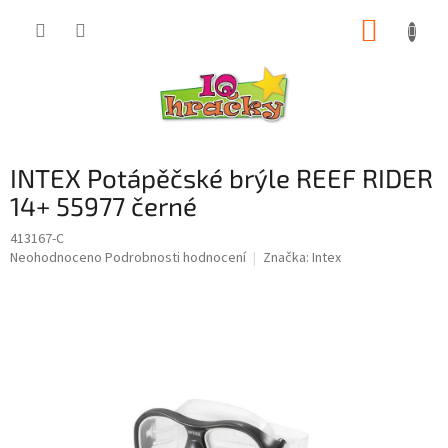
Přejít
NÁKUP
na
obsah
KOŠÍK
INTEX Potápěčské brýle REEF RIDER
14+ 55977 černé
413167-C
Průměrné
Neohodnoceno
Podrobnosti hodnocení
Značka:
Intex
hodnocení
produktu
je
0,0
z
5
hvězdiček.