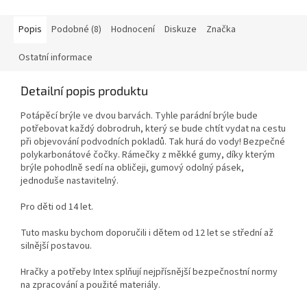
Popis
Podobné (8)
Hodnocení
Diskuze
Značka
Ostatní informace
Detailní popis produktu
Potápěcí brýle ve dvou barvách. Tyhle parádní brýle bude
potřebovat každý dobrodruh, který se bude chtít vydat na cestu
při objevování podvodních pokladů. Tak hurá do vody! Bezpečné
polykarbonátové čočky. Rámečky z měkké gumy, díky kterým
brýle pohodlně sedí na obličeji, gumový odolný pásek,
jednoduše nastavitelný.
Pro děti od 14 let.
Tuto masku bychom doporučili i dětem od 12 let se střední až
silnější postavou.
Hračky a potřeby Intex splňují nejpřísnější bezpečnostní normy
na zpracování a použité materiály.