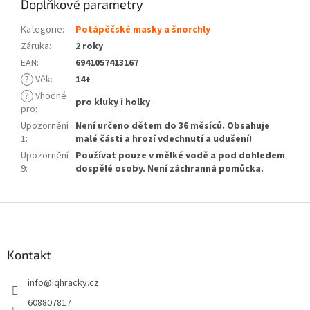
Doplňkové parametry
Kategorie
:
Potápěčské masky a šnorchly
Záruka
:
2 roky
EAN
:
6941057413167
?
Věk
:
14+
?
Vhodné
pro kluky i holky
pro
:
Upozornění
Není určeno dětem do 36 měsíců. Obsahuje
1
:
malé části a hrozí vdechnutí a udušení!
Upozornění
Používat pouze v mělké vodě a pod dohledem
9
:
dospělé osoby. Není záchranná pomůcka.
Z
á
p
a
Kontakt
t
info
@
iqhracky.cz
í
608807817