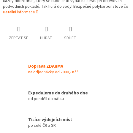
každý dobrodruh, který se bude chtít vydat na cestu při objevování
podvodních pokladů. Tak hurá do vody! Bezpečné polykarbonátové čo
Detailní informace
ZEPTAT SE
HLÍDAT
SDÍLET
Doprava ZDARMA
na odjednávky od 2000,- Kč*
Expedujeme do druhého dne
od pondělí do pátku
Tisíce výdejních míst
po celé ČR a SR