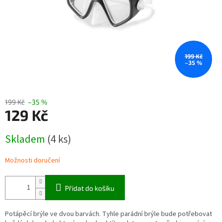
199 Kč
–35 %
199 Kč
–35 %
129 Kč
Měrná
Skladem
(4 ks)
cena:
Možnosti doručení
Přidat do košíku
Potápěcí brýle ve dvou barvách. Tyhle parádní brýle bude potřebovat