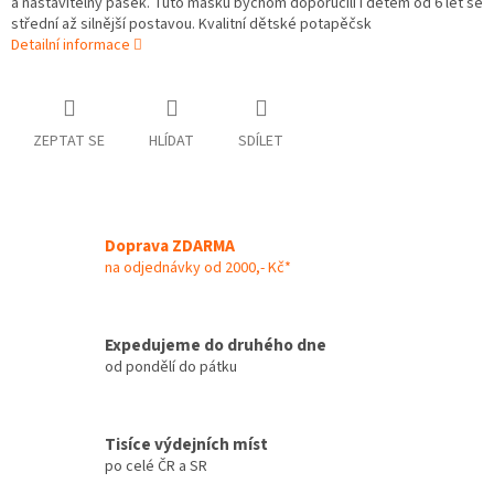
a nastavitelný pásek. Tuto masku bychom doporučili i dětem od 6 let se
střední až silnější postavou. Kvalitní dětské potapěčsk
Detailní informace
ZEPTAT SE
HLÍDAT
SDÍLET
Doprava ZDARMA
na odjednávky od 2000,- Kč*
Expedujeme do druhého dne
od pondělí do pátku
Tisíce výdejních míst
po celé ČR a SR