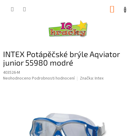
Přejít
NÁKUP
na
obsah
KOŠÍK
INTEX Potápěčské brýle Aqviator
junior 55980 modré
403526-M
Průměrné
Neohodnoceno
Podrobnosti hodnocení
Značka:
Intex
hodnocení
produktu
je
0,0
z
5
hvězdiček.