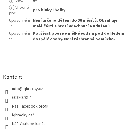
?
Věk
:
6+
?
Vhodné
pro kluky i holky
pro
:
Upozornění
Není určeno dětem do 36 měsíců. Obsahuje
1
:
malé části a hrozí vdechnutí a udušení!
Upozornění
Používat pouze v mělké vodě a pod dohledem
9
:
dospělé osoby. Není záchranná pomůcka.
Z
á
p
a
Kontakt
t
info
@
iqhracky.cz
í
608807817
Náš Facebook profil
iqhracky.cz/
Náš Youtube kanál