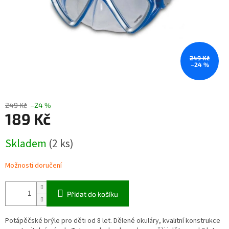
249 Kč
–24 %
249 Kč
–24 %
189 Kč
Měrná
Skladem
(2 ks)
cena:
Možnosti doručení
Přidat do košíku
Potápěčské brýle pro děti od 8 let. Dělené okuláry, kvalitní konstrukce