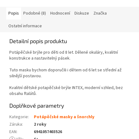
Popis
Podobné (8)
Hodnocení
Diskuze
Značka
Ostatní informace
Detailní popis produktu
Potápěčské brýle pro děti od 8 let. Dělené okuláry, kvalitní
konstrukce a nastavitelný pásek.
Tuto masku bychom doporučili i dětem od 6 let se střední až
silnější postavou.
Kvalitní dětské potapěčské brýle INTEX, moderní vzhled, bez
obsahu ftalátů.
Doplňkové parametry
Kategorie
:
Potápěčské masky a šnorchly
Záruka
:
2 roky
EAN
:
6941057403526