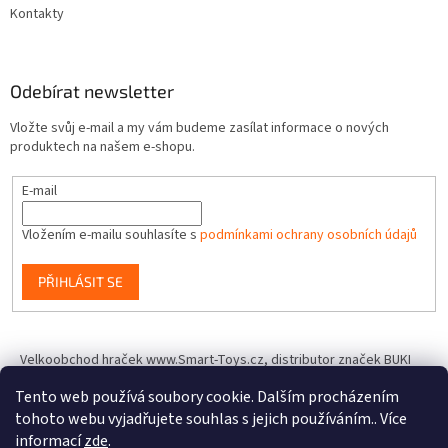
Kontakty
Odebírat newsletter
Vložte svůj e-mail a my vám budeme zasílat informace o nových
produktech na našem e-shopu.
E-mail
Vložením e-mailu souhlasíte s
podmínkami ochrany osobních údajů
PŘIHLÁSIT SE
Velkoobchod hraček www.Smart-Toys.cz, distributor značek BUKI
France, Brainstorm Toys, Insect Lore, World Alive, T.A.O.S. a dalších
Tento web používá soubory cookie. Dalším procházením
tohoto webu vyjadřujete souhlas s jejich používáním.. Více
informací
zde
.