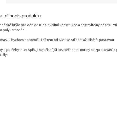
ailní popis produktu
ěčské brýle pro děti od 8 let. Kvalitní konstrukce a nastavitelný pásek. Pr
ho polykarbonátu.
 masku bychom doporučili i dětem od 6 let se střední až silnější postavou.
ky a potřeby Intex splňují nejpřísnější bezpečnostní normy na zpracování a 
iály.