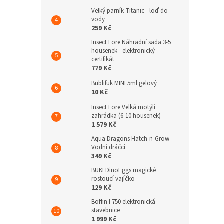
Velký parník Titanic - loď do
vody
259 Kč
Insect Lore Náhradní sada 3-5
housenek - elektronický
certifikát
779 Kč
Bublifuk MINI 5ml gelový
10 Kč
Insect Lore Velká motýlí
zahrádka (6-10 housenek)
1 579 Kč
Aqua Dragons Hatch-n-Grow -
Vodní dráčci
349 Kč
BUKI DinoEggs magické
rostoucí vajíčko
129 Kč
Boffin I 750 elektronická
stavebnice
1 999 Kč