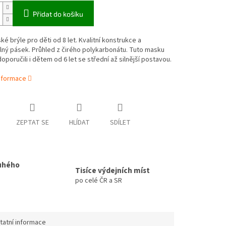
Přidat do košíku
é brýle pro děti od 8 let. Kvalitní konstrukce a
lný pásek. Průhled z čirého polykarbonátu. Tuto masku
poručili i dětem od 6 let se střední až silnější postavou.
informace
ZEPTAT SE
HLÍDAT
SDÍLET
uhého
Tisíce výdejních míst
po celé ČR a SR
tatní informace