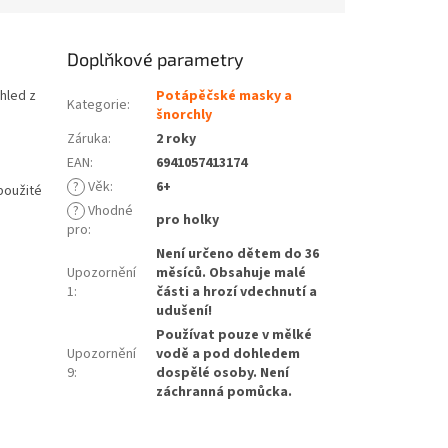
Doplňkové parametry
ůhled z
Potápěčské masky a
Kategorie
:
šnorchly
Záruka
:
2 roky
EAN
:
6941057413174
?
Věk
:
6+
použité
?
Vhodné
pro holky
pro
:
Není určeno dětem do 36
Upozornění
měsíců. Obsahuje malé
1
:
části a hrozí vdechnutí a
udušení!
Používat pouze v mělké
Upozornění
vodě a pod dohledem
9
:
dospělé osoby. Není
záchranná pomůcka.