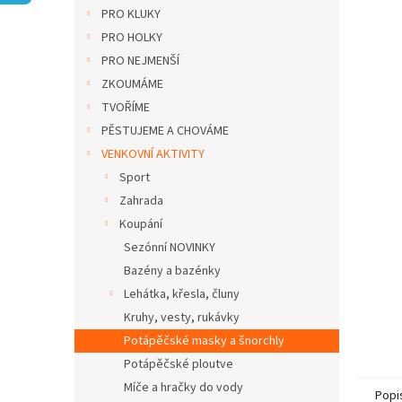
n
PRO KLUKY
e
PRO HOLKY
l
PRO NEJMENŠÍ
ZKOUMÁME
TVOŘÍME
PĚSTUJEME A CHOVÁME
VENKOVNÍ AKTIVITY
Sport
Zahrada
Koupání
Sezónní NOVINKY
Bazény a bazénky
Lehátka, křesla, čluny
Kruhy, vesty, rukávky
Potápěčské masky a šnorchly
Potápěčské ploutve
Míče a hračky do vody
Popi