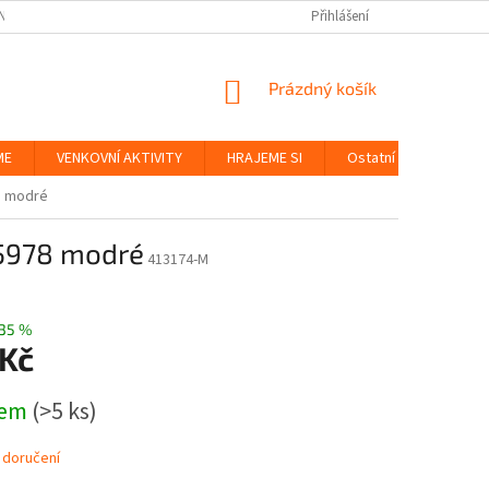
NKY
BEZPEČNOST HRAČEK A UDRŽITELNOST
Přihlášení
ZÁSADY OCHRANY OS
NÁKUPNÍ
Prázdný košík
KOŠÍK
ME
VENKOVNÍ AKTIVITY
HRAJEME SI
Ostatní
Značky
8 modré
55978 modré
413174-M
35 %
 Kč
dem
(>5 ks)
 doručení