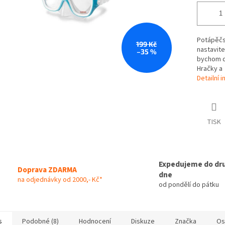
Potápěčsk
199 Kč
nastavite
–35 %
bychom do
Hračky a
Detailní 
TISK
Expedujeme do dr
Doprava ZDARMA
dne
na odjednávky od 2000,- Kč*
od pondělí do pátku
s
Podobné (8)
Hodnocení
Diskuze
Značka
Os