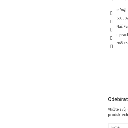
í
info
@
60880
Náš Fa
iqhrac
Náš Yo
Odebírat
Vložte svůj
produktech
E-mail