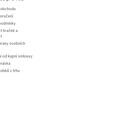
 obchodu
oručení
podmínky
t hraček a
st
hrany osobních
 od kupní smlouvy
dnávka
robků z trhu