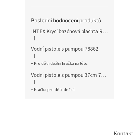
Poslední hodnocení produktů
INTEX Krycí bazénová plachta Round 305cm 28030
|
Hodnocení produktu je 5 z 5 hvězdiček.
Vodní pistole s pumpou 78862
|
Hodnocení produktu je 5 z 5 hvězdiček.
+ Pro děti ideální hračka na léto.
Vodní pistole s pumpou 37cm 78961
|
Hodnocení produktu je 5 z 5 hvězdiček.
+ Hračka pro děti ideální.
Z
á
p
a
t
Kontakt