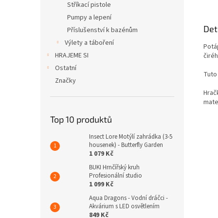
Stříkací pistole
Pumpy a lepení
Det
Příslušenství k bazénům
Výlety a táboření
Potáp
HRAJEME SI
čiré
Ostatní
Tuto
Značky
Hrač
mater
Top 10 produktů
Insect Lore Motýlí zahrádka (3-5
housenek) - Butterfly Garden
1 079 Kč
BUKI Hrnčířský kruh
Profesionální studio
1 099 Kč
Aqua Dragons - Vodní dráčci -
Akvárium s LED osvětlením
849 Kč