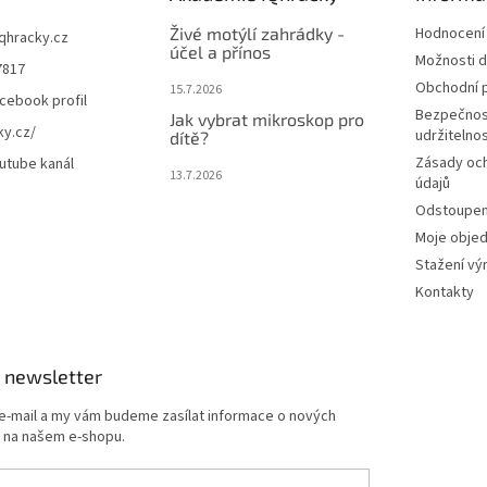
Živé motýlí zahrádky -
Hodnocení
iqhracky.cz
účel a přínos
Možnosti d
7817
Obchodní 
15.7.2026
cebook profil
Bezpečnos
Jak vybrat mikroskop pro
ky.cz/
udržitelno
dítě?
Zásady oc
utube kanál
13.7.2026
údajů
Odstoupení
Moje obje
Stažení vý
Kontakty
 newsletter
 e-mail a my vám budeme zasílat informace o nových
 na našem e-shopu.