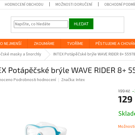
HODNOCENÍ OBCHODU
MOŽNOSTI DORUČENÍ
OBCHODNÍ PODMÍ
HLEDAT
O NEJMENŠÍ
ZKOUMÁME
TVOŘÍME
PĚSTUJEME A CHOVÁ
čské masky a šnorchly
INTEX Potápěčské brýle WAVE RIDER 8+ 5597
EX Potápěčské brýle WAVE RIDER 8+ 
né
noceno
Podrobnosti hodnocení
Značka:
Intex
ní
u
199 Kč
–
129
Měrná
Skla
cena:
ek.
Možnosti