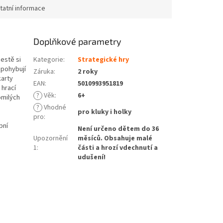
tatní informace
Doplňkové parametry
cestě si
Kategorie
:
Strategické hry
 pohybují
Záruka
:
2 roky
karty
EAN
:
5010993951819
 hrací
?
Věk
:
6+
omilých
?
Vhodné
pro kluky i holky
pro
:
pní
Není určeno dětem do 36
Upozornění
měsíců. Obsahuje malé
1
:
části a hrozí vdechnutí a
udušení!