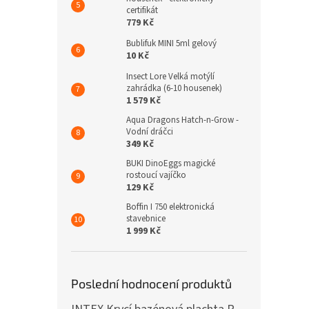
certifikát
779 Kč
Bublifuk MINI 5ml gelový
10 Kč
Insect Lore Velká motýlí
zahrádka (6-10 housenek)
1 579 Kč
Aqua Dragons Hatch-n-Grow -
Vodní dráčci
349 Kč
BUKI DinoEggs magické
rostoucí vajíčko
129 Kč
Boffin I 750 elektronická
stavebnice
1 999 Kč
Poslední hodnocení produktů