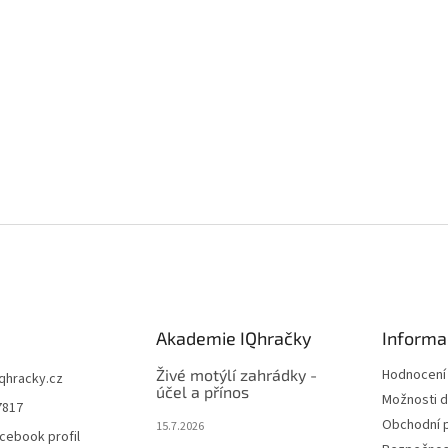
Akademie IQhračky
Informa
Živé motýlí zahrádky -
Hodnocení
iqhracky.cz
účel a přínos
Možnosti d
7817
Obchodní 
15.7.2026
cebook profil