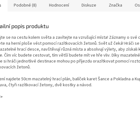
s
Podobné (8)
Hodnocení
Diskuze
Značka
Os
ailní popis produktu
te se na cestu kolem světa a zavítejte na vzrušující místa! Záznamy o své 
te na herní ploše vést pomocí razítkovacích žetonů. Svět už čeká! Hráči se
zatelné hrací desce, navštěvují různá místa a absolvují výlety, aby získali 
. Čím víc budete cestovat, tím větší budete mít ve hře vliv. Díky mazatelné
e si hráči jednotlivé destinace mohou po příjezdu orazítkovat pomocí rozt
tkovacích žetonů.
lení najdete 50cm mazatelný hrací plán, balíček karet Šance a Pokladna a Ku
uva, čtyři razítkovací žetony, dvě kostky a návod.
8+