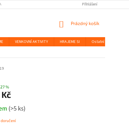
NKY
BEZPEČNOST HRAČEK A UDRŽITELNOST
Přihlášení
ZÁSADY OCHRANY OS
NÁKUPNÍ
Prázdný košík
KOŠÍK
ME
VENKOVNÍ AKTIVITY
HRAJEME SI
Ostatní
Značky
19
–27 %
 Kč
dem
(>5 ks)
 doručení