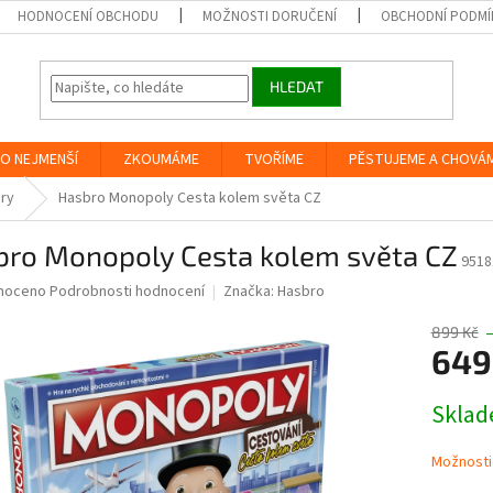
HODNOCENÍ OBCHODU
MOŽNOSTI DORUČENÍ
OBCHODNÍ PODMÍ
HLEDAT
O NEJMENŠÍ
ZKOUMÁME
TVOŘÍME
PĚSTUJEME A CHOVÁ
hry
Hasbro Monopoly Cesta kolem světa CZ
bro Monopoly Cesta kolem světa CZ
9518
né
noceno
Podrobnosti hodnocení
Značka:
Hasbro
ní
u
899 Kč
649
Měrná
Skla
cena:
ek.
Možnosti