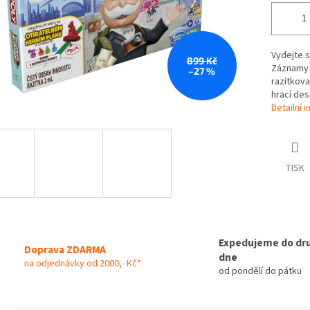
Vydejte s
899 Kč
Záznamy 
–27 %
razítkova
hrací de
Detailní 
TISK
Expedujeme do dr
Doprava ZDARMA
dne
na odjednávky od 2000,- Kč*
od pondělí do pátku