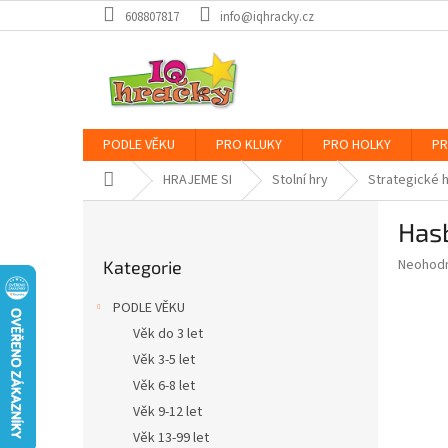
Přejít
608807817
info@iqhracky.cz
na
obsah
PODLE VĚKU
PRO KLUKY
PRO HOLKY
PR
Domů
HRAJEME SI
Stolní hry
Strategické 
P
Has
o
Přeskočit
s
Průměr
Neohod
Kategorie
kategorie
t
hodnoce
r
produkt
PODLE VĚKU
a
je
Věk do 3 let
0,0
n
z
Věk 3-5 let
n
5
í
Věk 6-8 let
hvězdič
p
Věk 9-12 let
a
Věk 13-99 let