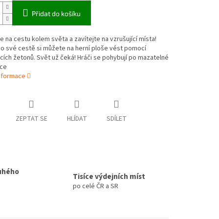
Přidat do košíku
e na cestu kolem světa a zavítejte na vzrušující místa!
o své cestě si můžete na herní ploše vést pomocí
cích žetonů. Svět už čeká! Hráči se pohybují po mazatelné
sce
informace
ZEPTAT SE
HLÍDAT
SDÍLET
uhého
Tisíce výdejních míst
po celé ČR a SR