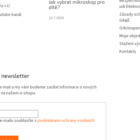
Bezpečnos
Jak vybrat mikroskop pro
ky.cz/
udržitelno
dítě?
Zásady oc
utube kanál
13.7.2026
údajů
Odstoupení
Moje obje
Stažení vý
Kontakty
 newsletter
 e-mail a my vám budeme zasílat informace o nových
 na našem e-shopu.
e-mailu souhlasíte s
podmínkami ochrany osobních