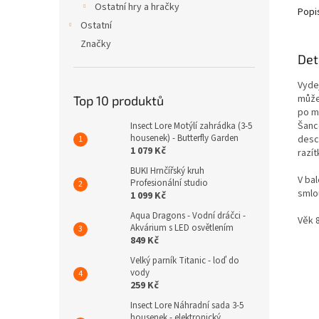
Ostatní hry a hračky
Popi
Ostatní
Značky
Det
Vydej
může
Top 10 produktů
po ma
Šance
Insect Lore Motýlí zahrádka (3-5
housenek) - Butterfly Garden
desc
1 079 Kč
razí
BUKI Hrnčířský kruh
V ba
Profesionální studio
smlo
1 099 Kč
Aqua Dragons - Vodní dráčci -
Věk 
Akvárium s LED osvětlením
849 Kč
Velký parník Titanic - loď do
vody
259 Kč
Insect Lore Náhradní sada 3-5
housenek - elektronický