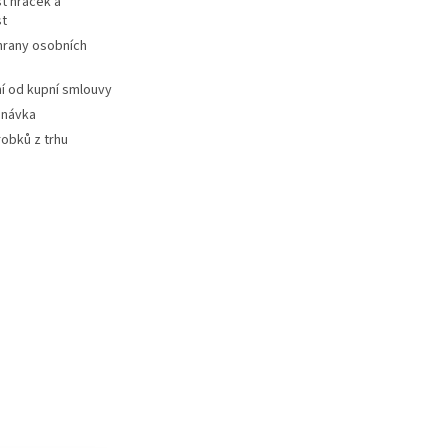
t hraček a
st
hrany osobních
 od kupní smlouvy
dnávka
robků z trhu