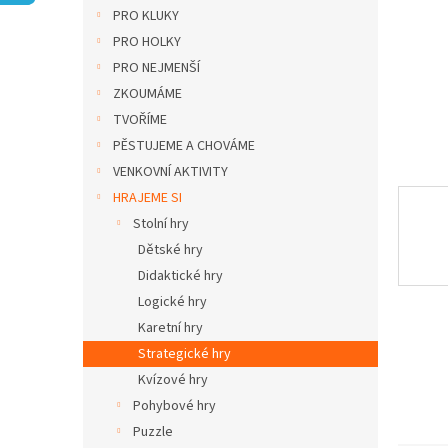
n
PRO KLUKY
e
PRO HOLKY
l
PRO NEJMENŠÍ
ZKOUMÁME
TVOŘÍME
PĚSTUJEME A CHOVÁME
VENKOVNÍ AKTIVITY
HRAJEME SI
Stolní hry
Dětské hry
Didaktické hry
Logické hry
Karetní hry
Strategické hry
Kvízové hry
Pohybové hry
Puzzle