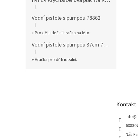
INTEX Krycí bazénová plachta Round 305cm 28030
|
Hodnocení produktu je 5 z 5 hvězdiček.
Vodní pistole s pumpou 78862
|
Hodnocení produktu je 5 z 5 hvězdiček.
+ Pro děti ideální hračka na léto.
Vodní pistole s pumpou 37cm 78961
|
Hodnocení produktu je 5 z 5 hvězdiček.
+ Hračka pro děti ideální.
Z
á
p
a
t
Kontakt
í
info
@
60880
Náš Fa